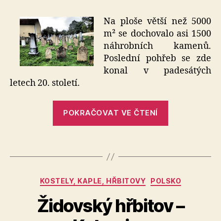
s
názvem
Na ploše větší než 5000
Židovský
m² se dochovalo asi 1500
hřbitov
náhrobních kamenů.
–
Poslední pohřeb se zde
Strážnice
konal v padesátých
letech 20. století.
„Židovský
POKRAČOVAT VE ČTENÍ
hřbitov
–
Strážnice“
Rubriky
KOSTELY, KAPLE, HŘBITOVY
POLSKO
Židovský hřbitov –