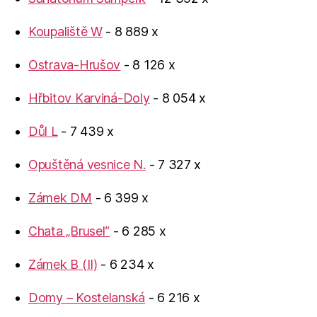
Koupaliště W
- 8 889 x
Ostrava-Hrušov
- 8 126 x
Hřbitov Karviná-Doly
- 8 054 x
Důl L
- 7 439 x
Opuštěná vesnice N.
- 7 327 x
Zámek DM
- 6 399 x
Chata „Brusel“
- 6 285 x
Zámek B (II)
- 6 234 x
Domy – Kostelanská
- 6 216 x