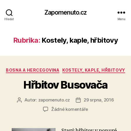
Zapomenuto.cz
Hledat
Menu
Rubrika:
Kostely, kaple, hřbitovy
Rubriky
BOSNA A HERCEGOVINA
KOSTELY, KAPLE, HŘBITOVY
Hřbitov Busovača
Autor:
zapomenuto.cz
29 srpna, 2016
Autor
Datum
příspěvku
příspěvku
u
Žádné komentáře
textu
s
názvem
Starý hřbitov v ponuré