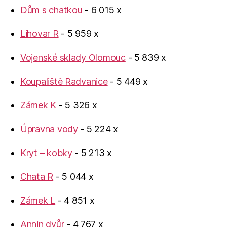
Dům s chatkou
- 6 015 x
Lihovar R
- 5 959 x
Vojenské sklady Olomouc
- 5 839 x
Koupaliště Radvanice
- 5 449 x
Zámek K
- 5 326 x
Úpravna vody
- 5 224 x
Kryt – kobky
- 5 213 x
Chata R
- 5 044 x
Zámek L
- 4 851 x
Annin dvůr
- 4 767 x