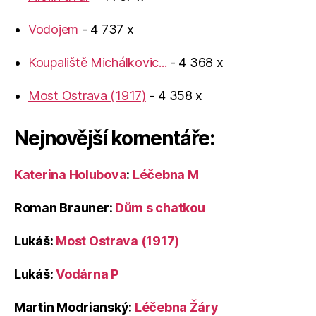
Vodojem
- 4 737 x
Koupaliště Michálkovic...
- 4 368 x
Most Ostrava (1917)
- 4 358 x
Nejnovější komentáře:
Katerina Holubova
:
Léčebna M
Roman Brauner
:
Dům s chatkou
Lukáš
:
Most Ostrava (1917)
Lukáš
:
Vodárna P
Martin Modrianský
:
Léčebna Žáry