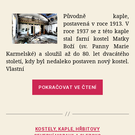
textu
s
názvem
Původně kaple,
Kostel
postavená v roce 1913. V
Sosnowiec
roce 1937 se z této kaple
stal farní kostel Matky
Boží (sv. Panny Marie
Karmelské) a sloužil až do 80. let dvacátého
století, kdy byl nedaleko postaven nový kostel.
Vlastní
„Kostel
POKRAČOVAT VE ČTENÍ
Sosnowiec“
Rubriky
KOSTELY, KAPLE, HŘBITOVY