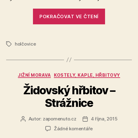
„Hřbitov
POKRAČOVAT VE ČTENÍ
–
Dlouhá
Ves“
holčovice
Štítky
Rubriky
JIŽNÍ MORAVA
KOSTELY, KAPLE, HŘBITOVY
Židovský hřbitov –
Strážnice
Autor:
zapomenuto.cz
4 října, 2015
Autor
Datum
příspěvku
příspěvku
u
Žádné komentáře
textu