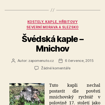
Katowice“
Rubriky
KOSTELY, KAPLE, HŘBITOVY
SEVERNÍ MORAVA A SLEZSKO
Švédská kaple –
Mnichov
Autor:
zapomenuto.cz
6 července, 2015
Autor
Datum
příspěvku
příspěvku
u
Žádné komentáře
textu
s
názvem
Tuto kapli nechal
Švédská
postavit dle pověsti
kaple
mnichovský rychtář v
–
polovině 17. století jako
Mnichov