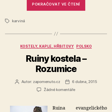
„Kostel
POKRAČOVAT VE ČTENÍ
sv.
Barbory“
karviná
Štítky
Rubriky
KOSTELY, KAPLE, HŘBITOVY
POLSKO
Ruiny kostela –
Rozumice
Autor:
zapomenuto.cz
6 dubna, 2015
Autor
Datum
příspěvku
příspěvku
u
Žádné komentáře
textu
s
názvem
Ruina evangelického
Ruiny