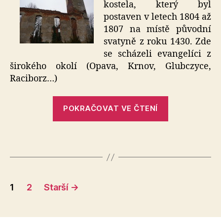
kostela, který byl
kostela
postaven v letech 1804 až
–
1807 na místě původní
Rozumice
svatyně z roku 1430. Zde
se scházeli evangelíci z
širokého okolí (Opava, Krnov, Glubczyce,
Raciborz…)
„Ruiny
POKRAČOVAT VE ČTENÍ
kostela
–
Rozumice“
Stránkování
1
2
Starší
→
příspěvků