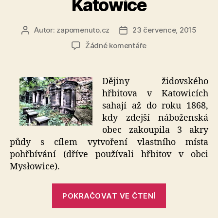
Katowice
Autor:
zapomenuto.cz
23 července, 2015
Autor
Datum
příspěvku
příspěvku
u
Žádné komentáře
textu
s
názvem
Dějiny židovského
Židovský
hřbitova v Katowicích
hřbitov
sahají až do roku 1868,
–
kdy zdejší náboženská
Katowice
obec zakoupila 3 akry
půdy s cílem vytvoření vlastního místa
pohřbívání (dříve používali hřbitov v obci
Mysłowice).
„Židovský
POKRAČOVAT VE ČTENÍ
hřbitov
–