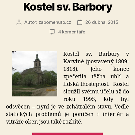
Kostel sv. Barbory
Autor:
zapomenuto.cz
26 dubna, 2015
Autor
Datum
příspěvku
příspěvku
u
4 komentáře
textu
s
názvem
Kostel sv. Barbory v
Kostel
Karviné (postavený 1809-
sv.
1818). Jeho konec
Barbory
zpečetila těžba uhlí a
lidská lhostejnost. Kostel
sloužil svému účelu až do
roku 1995, kdy byl
odsvěcen – nyní je ve zchátralém stavu. Vedle
statických problémů je poničen i interiér a
vitráže oken jsou také rozbité.