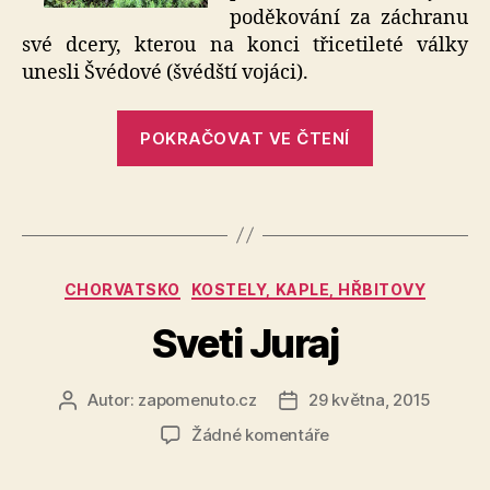
poděkování za záchranu
své dcery, kterou na konci třicetileté války
unesli Švédové (švédští vojáci).
„Švédská
POKRAČOVAT VE ČTENÍ
kaple
–
Mnichov“
Rubriky
CHORVATSKO
KOSTELY, KAPLE, HŘBITOVY
Sveti Juraj
Autor:
zapomenuto.cz
29 května, 2015
Autor
Datum
příspěvku
příspěvku
u
Žádné komentáře
textu
s