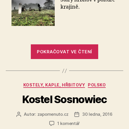
Hřbitov
krajině.
Busovača
„Hřbitov
POKRAČOVAT VE ČTENÍ
Busovača“
Rubriky
KOSTELY, KAPLE, HŘBITOVY
POLSKO
Kostel Sosnowiec
Autor:
zapomenuto.cz
30 ledna, 2016
Autor
Datum
příspěvku
příspěvku
u
1 komentář