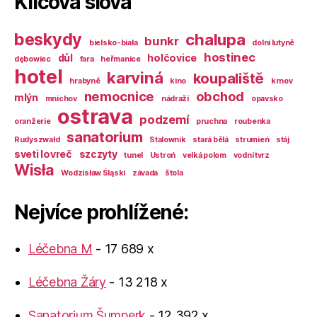
Klíčová slova
beskydy
chalupa
bunkr
bielsko-biała
dolní lutyně
hostinec
důl
holčovice
dębowiec
fara
heřmanice
hotel
karviná
koupaliště
hrabyně
kino
krnov
nemocnice
obchod
mlýn
mnichov
nádraží
opavsko
ostrava
podzemí
oranžerie
pruchna
roubenka
sanatorium
Rudyszwałd
Stalownik
stará bělá
strumień
stáj
sveti lovreč
szczyty
tunel
Ustroń
velká polom
vodní tvrz
Wisła
Wodzisław Śląski
závada
štola
Nejvíce prohlížené:
Léčebna M
- 17 689 x
Léčebna Žáry
- 13 218 x
Sanatorium Šumperk
- 12 392 x