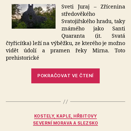
názvem
Sveti Juraj – Zřícenina
Sveti
středověkého
Juraj
Svatojiřského hradu, taky
známého jako Santi
Quaranta (it. Svatá
čtyřicítka) leží na výběžku, ze kterého je možno
vidět údolí a pramen řeky Mirna. Toto
prehistorické
„Sveti
POKRAČOVAT VE ČTENÍ
Juraj“
Rubriky
KOSTELY, KAPLE, HŘBITOVY
SEVERNÍ MORAVA A SLEZSKO