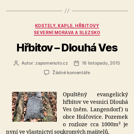
Česká
Ves“
Rubriky
KOSTELY, KAPLE, HŘBITOVY
SEVERNÍ MORAVA A SLEZSKO
Hřbitov – Dlouhá Ves
Autor:
zapomenuto.cz
16 listopadu, 2015
Autor
Datum
příspěvku
příspěvku
u
Žádné komentáře
textu
s
názvem
Opuštěný evangelický
Hřbitov
hřbitov ve vesnici Dlouhá
–
Ves (něm. Langendorf) u
Dlouhá
obce Holčovice. Pozemek
Ves
o rozloze cca 1000m² je
nyní ve vlastnictví soukromých majitelů.