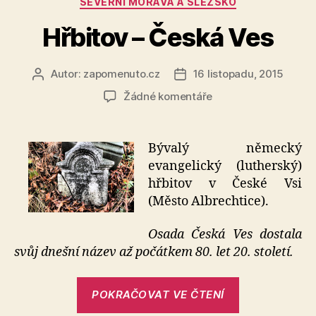
SEVERNÍ MORAVA A SLEZSKO
Hřbitov – Česká Ves
Autor:
zapomenuto.cz
16 listopadu, 2015
Autor
Datum
příspěvku
příspěvku
u
Žádné komentáře
textu
s
názvem
Bývalý německý
Hřbitov
evangelický (lutherský)
–
hřbitov v České Vsi
Česká
(Město Albrechtice).
Ves
Osada Česká Ves dostala
svůj dnešní název až počátkem 80. let 20. století.
„Hřbitov
POKRAČOVAT VE ČTENÍ
–