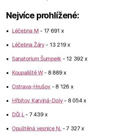
Nejvíce prohlížené:
Léčebna M
- 17 691 x
Léčebna Žáry
- 13 219 x
Sanatorium Šumperk
- 12 392 x
Koupaliště W
- 8 889 x
Ostrava-Hrušov
- 8 126 x
Hřbitov Karviná-Doly
- 8 054 x
Důl L
- 7 439 x
Opuštěná vesnice N.
- 7 327 x