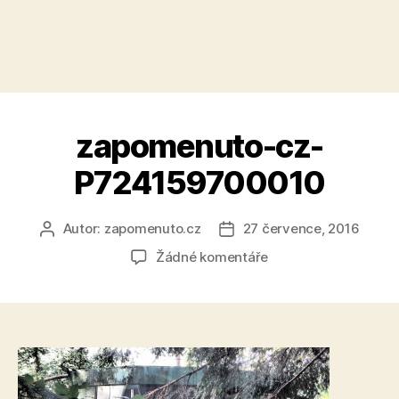
zapomenuto-cz-
P724159700010
Autor:
zapomenuto.cz
27 července, 2016
Autor
Datum
příspěvku
příspěvku
u
Žádné komentáře
textu
s
názvem
zapomenuto-
cz-
P724159700010