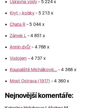
Úpravna vody
- 5 224 x
Kryt – kobky
- 5 213 x
Chata R
- 5 044 x
Zámek L
- 4 851 x
Annin dvůr
- 4 768 x
Vodojem
- 4 737 x
Koupaliště Michálkovic...
- 4 368 x
Most Ostrava (1917)
- 4 360 x
Nejnovější komentáře:
Katerina Holubova
:
Léčebna M