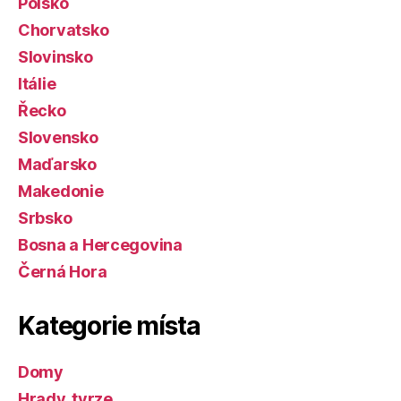
Polsko
Chorvatsko
Slovinsko
Itálie
Řecko
Slovensko
Maďarsko
Makedonie
Srbsko
Bosna a Hercegovina
Černá Hora
Kategorie místa
Domy
Hrady, tvrze