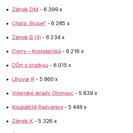
Zámek DM
- 6 399 x
Chata „Brusel“
- 6 285 x
Zámek B (II)
- 6 234 x
Domy – Kostelanská
- 6 216 x
Dům s chatkou
- 6 015 x
Lihovar R
- 5 960 x
Vojenské sklady Olomouc
- 5 839 x
Koupaliště Radvanice
- 5 449 x
Zámek K
- 5 326 x