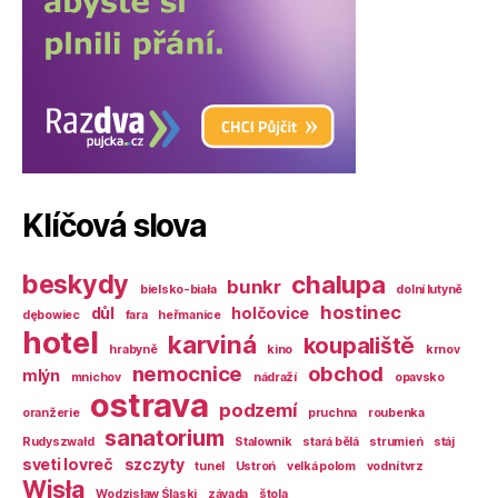
Klíčová slova
beskydy
chalupa
bunkr
bielsko-biała
dolní lutyně
hostinec
důl
holčovice
dębowiec
fara
heřmanice
hotel
karviná
koupaliště
hrabyně
kino
krnov
nemocnice
obchod
mlýn
mnichov
nádraží
opavsko
ostrava
podzemí
oranžerie
pruchna
roubenka
sanatorium
Rudyszwałd
Stalownik
stará bělá
strumień
stáj
sveti lovreč
szczyty
tunel
Ustroń
velká polom
vodní tvrz
Wisła
Wodzisław Śląski
závada
štola