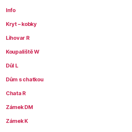
Info
Kryt – kobky
Lihovar R
Koupaliště W
Důl L
Dům s chatkou
Chata R
Zámek DM
Zámek K