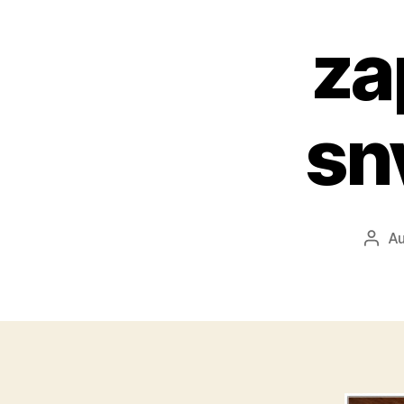
za
sn
Au
Auto
přís