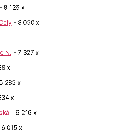
- 8 126 x
Doly
- 8 050 x
e N.
- 7 327 x
99 x
6 285 x
234 x
ská
- 6 216 x
 6 015 x