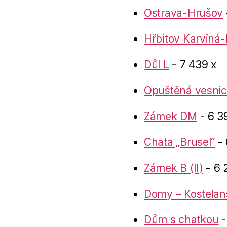
Ostrava-Hrušov
Hřbitov Karviná-
Důl L
- 7 439 x
Opuštěná vesnic
Zámek DM
- 6 3
Chata „Brusel“
- 
Zámek B (II)
- 6 
Domy – Kostelan
Dům s chatkou
-