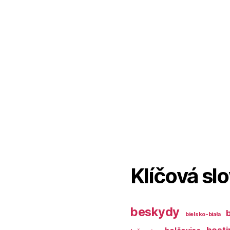
Klíčová sl
beskydy
bielsko-biała