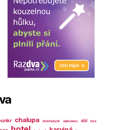
ova
chalupa
bunkr
důl
dolní lutyně
dębowiec
fara
hotel
karviná