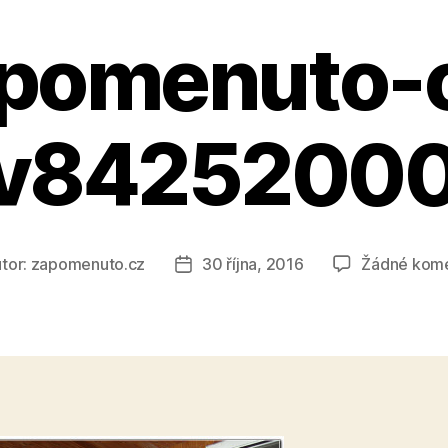
pomenuto-
v8425200
tor:
zapomenuto.cz
30 října, 2016
Žádné kom
r
Datum
pěvku
příspěvku