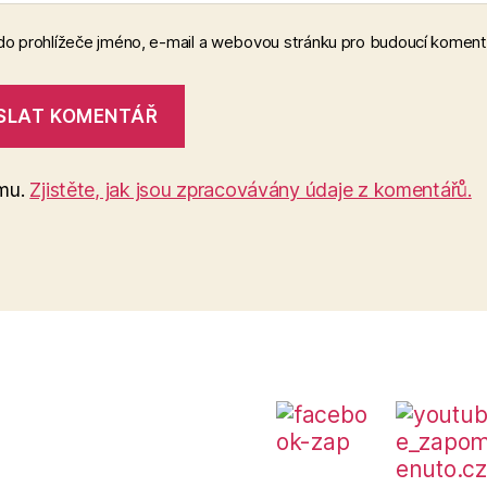
 do prohlížeče jméno, e-mail a webovou stránku pro budoucí koment
amu.
Zjistěte, jak jsou zpracovávány údaje z komentářů.