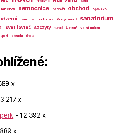
nec
hrabyně
kino
nemocnice
obchod
mnichov
nádraží
opavsko
sanatorium
odzemí
pruchna
roubenka
Rudyszwałd
sveti lovreč
szczyty
áj
tunel
Ustroń
velká polom
ląski
závada
štola
ohlížené:
689 x
3 217 x
perk
- 12 392 x
 889 x