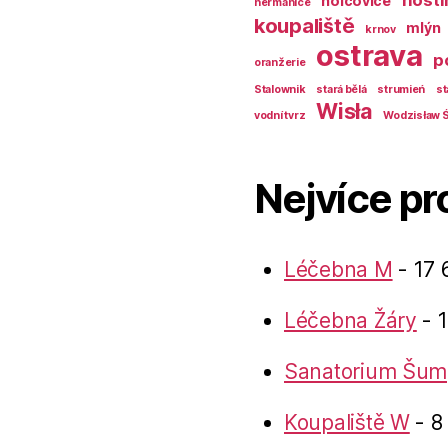
hosti
holčovice
heřmanice
koupaliště
mlýn
krnov
ostrava
p
oranžerie
Stalownik
stará bělá
strumień
st
Wisła
vodní tvrz
Wodzisław Ś
Nejvíce pr
Léčebna M
- 17 
Léčebna Žáry
- 1
Sanatorium Šum
Koupaliště W
- 8