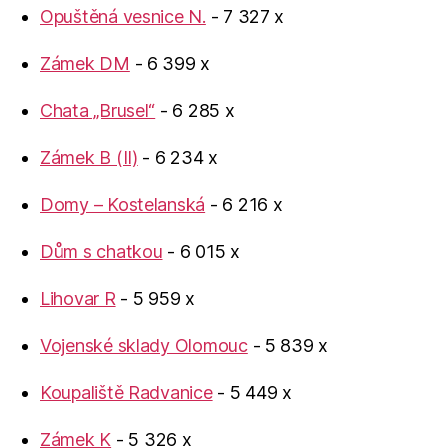
Opuštěná vesnice N.
- 7 327 x
Zámek DM
- 6 399 x
Chata „Brusel“
- 6 285 x
Zámek B (II)
- 6 234 x
Domy – Kostelanská
- 6 216 x
Dům s chatkou
- 6 015 x
Lihovar R
- 5 959 x
Vojenské sklady Olomouc
- 5 839 x
Koupaliště Radvanice
- 5 449 x
Zámek K
- 5 326 x