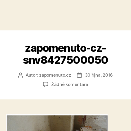
zapomenuto-cz-
snv8427500050
Autor:
zapomenuto.cz
30 října, 2016
Autor
Datum
příspěvku
příspěvku
u
Žádné komentáře
textu
s
názvem
zapomenuto-
cz-
snv8427500050