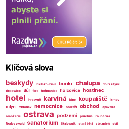
Klíčová slova
beskydy
chalupa
bunkr
bielsko-biała
dolní lutyně
hostinec
důl
holčovice
dębowiec
fara
heřmanice
hotel
karviná
koupaliště
hrabyně
kino
krnov
nemocnice
obchod
mlýn
mnichov
nádraží
opavsko
ostrava
podzemí
oranžerie
pruchna
roubenka
sanatorium
Rudyszwałd
Stalownik
stará bělá
strumień
stáj