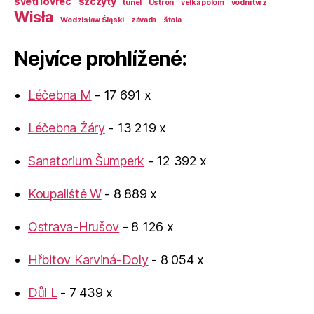
sveti lovreč
szczyty
tunel
Ustroń
velká polom
vodní tvrz
Wisła
Wodzisław Śląski
závada
štola
Nejvíce prohlížené:
Léčebna M
- 17 691 x
Léčebna Žáry
- 13 219 x
Sanatorium Šumperk
- 12 392 x
Koupaliště W
- 8 889 x
Ostrava-Hrušov
- 8 126 x
Hřbitov Karviná-Doly
- 8 054 x
Důl L
- 7 439 x