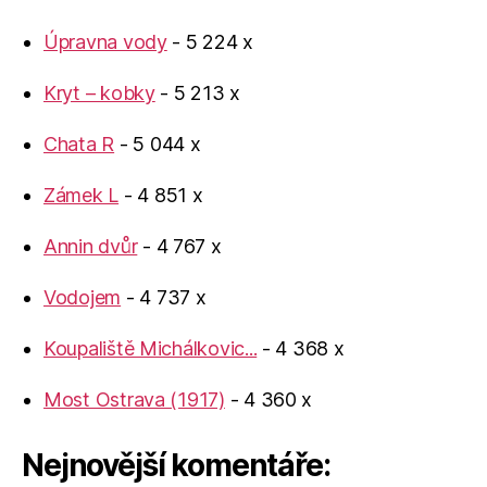
Úpravna vody
- 5 224 x
Kryt – kobky
- 5 213 x
Chata R
- 5 044 x
Zámek L
- 4 851 x
Annin dvůr
- 4 767 x
Vodojem
- 4 737 x
Koupaliště Michálkovic...
- 4 368 x
Most Ostrava (1917)
- 4 360 x
Nejnovější komentáře: