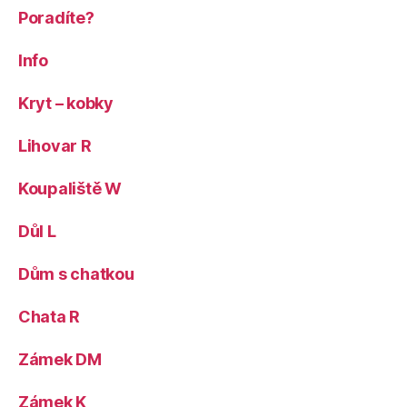
Poradíte?
Info
Kryt – kobky
Lihovar R
Koupaliště W
Důl L
Dům s chatkou
Chata R
Zámek DM
Zámek K