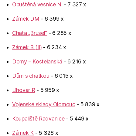
Opuštěná vesnice N.
- 7 327 x
Zámek DM
- 6 399 x
Chata „Brusel“
- 6 285 x
Zámek B (II)
- 6 234 x
Domy – Kostelanská
- 6 216 x
Dům s chatkou
- 6 015 x
Lihovar R
- 5 959 x
Vojenské sklady Olomouc
- 5 839 x
Koupaliště Radvanice
- 5 449 x
Zámek K
- 5 326 x