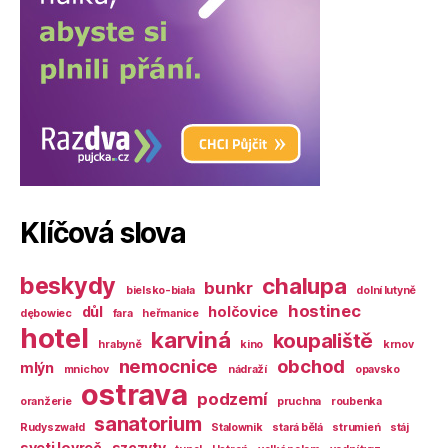
Klíčová slova
beskydy
chalupa
bunkr
bielsko-biała
dolní lutyně
hostinec
důl
holčovice
dębowiec
fara
heřmanice
hotel
karviná
koupaliště
hrabyně
kino
krnov
nemocnice
obchod
mlýn
mnichov
nádraží
opavsko
ostrava
podzemí
oranžerie
pruchna
roubenka
sanatorium
Rudyszwałd
Stalownik
stará bělá
strumień
stáj
sveti lovreč
szczyty