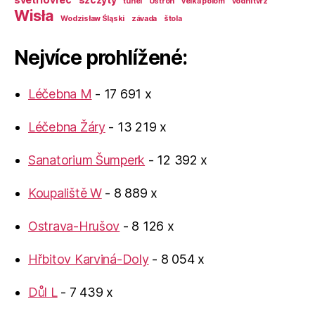
tunel
Ustroń
velká polom
vodní tvrz
Wisła
Wodzisław Śląski
závada
štola
Nejvíce prohlížené:
Léčebna M
- 17 691 x
Léčebna Žáry
- 13 219 x
Sanatorium Šumperk
- 12 392 x
Koupaliště W
- 8 889 x
Ostrava-Hrušov
- 8 126 x
Hřbitov Karviná-Doly
- 8 054 x
Důl L
- 7 439 x