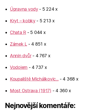
Úpravna vody
- 5 224 x
Kryt – kobky
- 5 213 x
Chata R
- 5 044 x
Zámek L
- 4 851 x
Annin dvůr
- 4 767 x
Vodojem
- 4 737 x
Koupaliště Michálkovic...
- 4 368 x
Most Ostrava (1917)
- 4 360 x
Nejnovější komentáře: