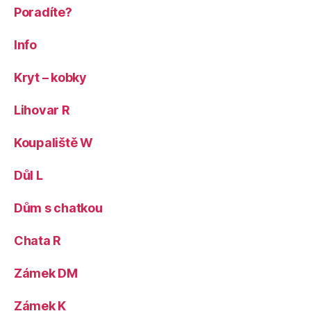
Poradíte?
Info
Kryt – kobky
Lihovar R
Koupaliště W
Důl L
Dům s chatkou
Chata R
Zámek DM
Zámek K