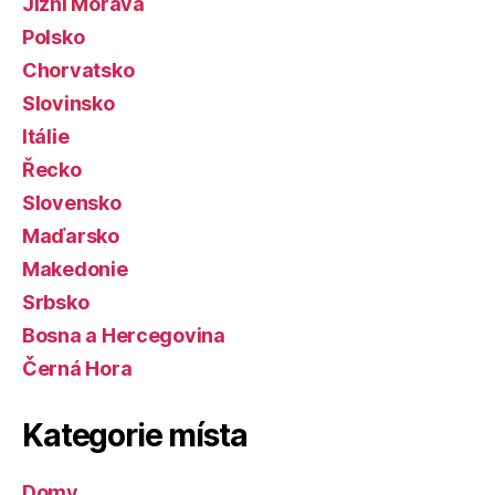
Jižní Morava
Polsko
Chorvatsko
Slovinsko
Itálie
Řecko
Slovensko
Maďarsko
Makedonie
Srbsko
Bosna a Hercegovina
Černá Hora
Kategorie místa
Domy