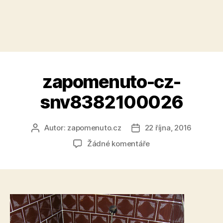
zapomenuto-cz-
snv8382100026
Autor:
zapomenuto.cz
22 října, 2016
Autor
Datum
příspěvku
příspěvku
u
Žádné komentáře
textu
s
názvem
zapomenuto-
cz-
snv8382100026