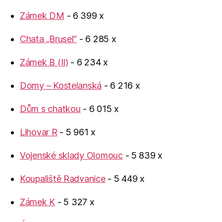
Zámek DM
- 6 399 x
Chata „Brusel“
- 6 285 x
Zámek B (II)
- 6 234 x
Domy – Kostelanská
- 6 216 x
Dům s chatkou
- 6 015 x
Lihovar R
- 5 961 x
Vojenské sklady Olomouc
- 5 839 x
Koupaliště Radvanice
- 5 449 x
Zámek K
- 5 327 x