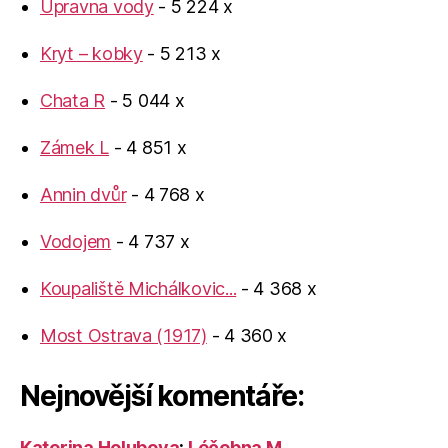
Úpravna vody
- 5 224 x
Kryt – kobky
- 5 213 x
Chata R
- 5 044 x
Zámek L
- 4 851 x
Annin dvůr
- 4 768 x
Vodojem
- 4 737 x
Koupaliště Michálkovic...
- 4 368 x
Most Ostrava (1917)
- 4 360 x
Nejnovější komentáře:
Katerina Holubova
:
Léčebna M