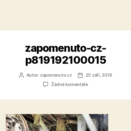
zapomenuto-cz-
p819192100015
Autor:
zapomenuto.cz
25 září, 2016
Autor
Datum
příspěvku
příspěvku
u
Žádné komentáře
textu
s
názvem
zapomenuto-
cz-
p819192100015