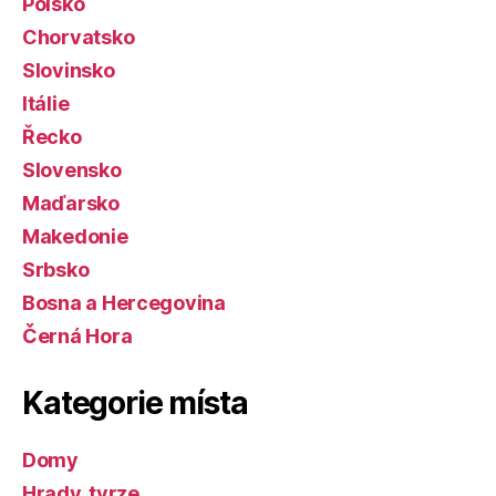
Polsko
Chorvatsko
Slovinsko
Itálie
Řecko
Slovensko
Maďarsko
Makedonie
Srbsko
Bosna a Hercegovina
Černá Hora
Kategorie místa
Domy
Hrady, tvrze