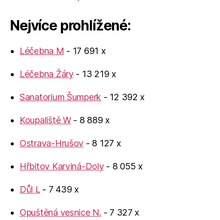
Nejvíce prohlížené:
Léčebna M
- 17 691 x
Léčebna Žáry
- 13 219 x
Sanatorium Šumperk
- 12 392 x
Koupaliště W
- 8 889 x
Ostrava-Hrušov
- 8 127 x
Hřbitov Karviná-Doly
- 8 055 x
Důl L
- 7 439 x
Opuštěná vesnice N.
- 7 327 x