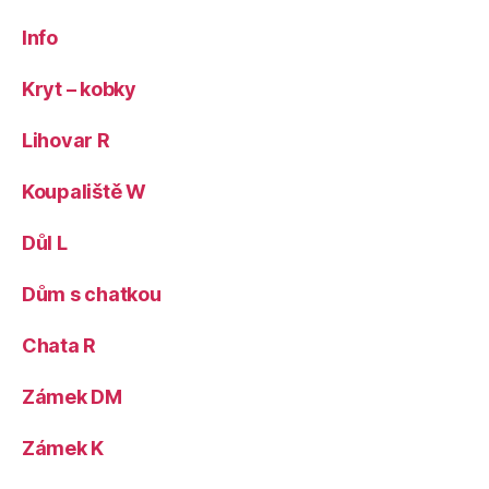
Info
Kryt – kobky
Lihovar R
Koupaliště W
Důl L
Dům s chatkou
Chata R
Zámek DM
Zámek K