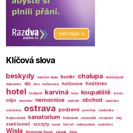
Klíčová slova
beskydy
chalupa
bunkr
bielsko-biała
dolní lutyně
hostinec
důl
holčovice
dębowiec
fara
heřmanice
hotel
karviná
koupaliště
hrabyně
kino
krnov
nemocnice
obchod
mlýn
mnichov
nádraží
opavsko
ostrava
podzemí
oranžerie
pruchna
roubenka
sanatorium
Rudyszwałd
Stalownik
stará bělá
strumień
stáj
sveti lovreč
szczyty
tunel
Ustroń
velká polom
vodní tvrz
Wisła
Wodzisław Śląski
závada
štola