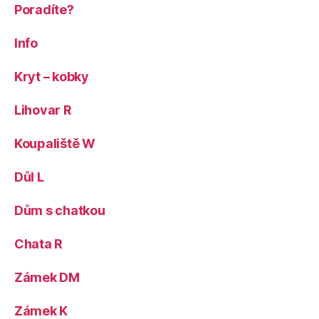
Poradíte?
Info
Kryt – kobky
Lihovar R
Koupaliště W
Důl L
Dům s chatkou
Chata R
Zámek DM
Zámek K