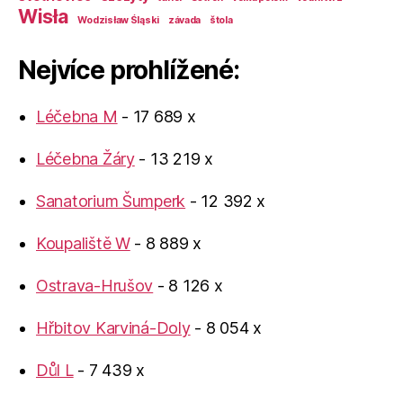
Wisła
Wodzisław Śląski
závada
štola
Nejvíce prohlížené:
Léčebna M
- 17 689 x
Léčebna Žáry
- 13 219 x
Sanatorium Šumperk
- 12 392 x
Koupaliště W
- 8 889 x
Ostrava-Hrušov
- 8 126 x
Hřbitov Karviná-Doly
- 8 054 x
Důl L
- 7 439 x