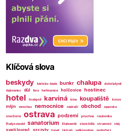
Klíčová slova
beskydy
chalupa
bunkr
bielsko-biała
dolní lutyně
hostinec
důl
holčovice
dębowiec
fara
heřmanice
hotel
karviná
koupaliště
hrabyně
kino
krnov
nemocnice
obchod
mlýn
mnichov
nádraží
opavsko
ostrava
podzemí
oranžerie
pruchna
roubenka
sanatorium
Rudyszwałd
Stalownik
stará bělá
strumień
stáj
sveti lovreč
szczyty
tunel
Ustroń
velká polom
vodní tvrz