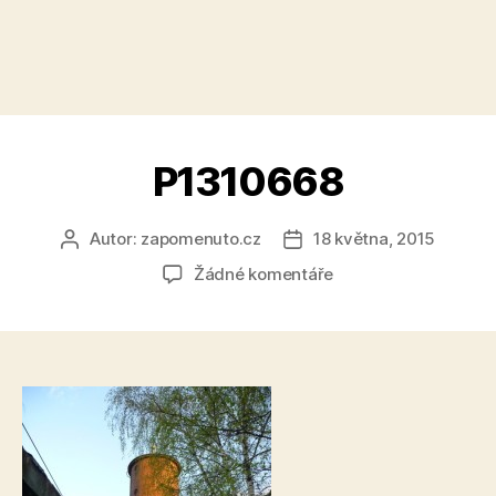
P1310668
Autor:
zapomenuto.cz
18 května, 2015
Autor
Datum
příspěvku
příspěvku
u
Žádné komentáře
textu
s
názvem
P1310668