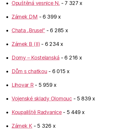
Opuštěná vesnice N.
- 7 327 x
Zámek DM
- 6 399 x
Chata „Brusel“
- 6 285 x
Zámek B (II)
- 6 234 x
Domy – Kostelanská
- 6 216 x
Dům s chatkou
- 6 015 x
Lihovar R
- 5 959 x
Vojenské sklady Olomouc
- 5 839 x
Koupaliště Radvanice
- 5 449 x
Zámek K
- 5 326 x