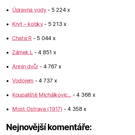
Úpravna vody
- 5 224 x
Kryt – kobky
- 5 213 x
Chata R
- 5 044 x
Zámek L
- 4 851 x
Annin dvůr
- 4 767 x
Vodojem
- 4 737 x
Koupaliště Michálkovic...
- 4 368 x
Most Ostrava (1917)
- 4 358 x
Nejnovější komentáře: