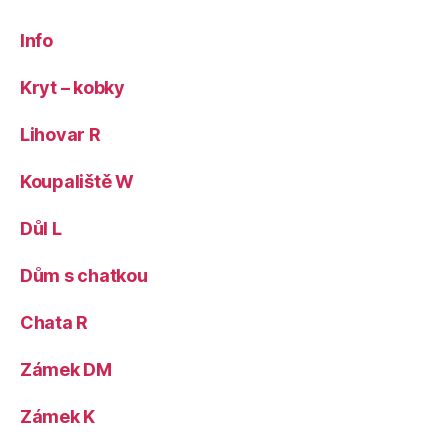
Info
Kryt – kobky
Lihovar R
Koupaliště W
Důl L
Dům s chatkou
Chata R
Zámek DM
Zámek K