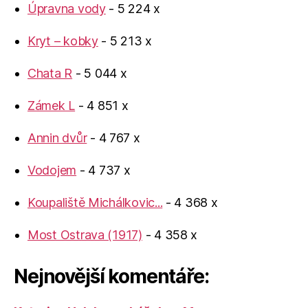
Úpravna vody
- 5 224 x
Kryt – kobky
- 5 213 x
Chata R
- 5 044 x
Zámek L
- 4 851 x
Annin dvůr
- 4 767 x
Vodojem
- 4 737 x
Koupaliště Michálkovic...
- 4 368 x
Most Ostrava (1917)
- 4 358 x
Nejnovější komentáře: