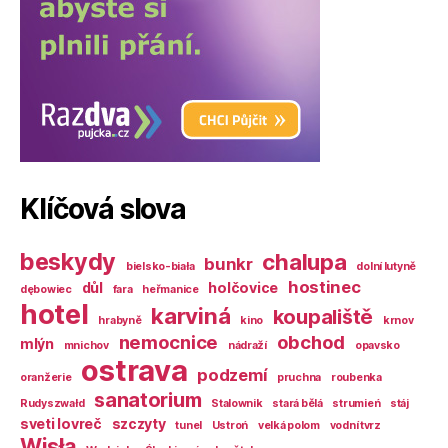
Klíčová slova
beskydy
chalupa
bunkr
bielsko-biała
dolní lutyně
hostinec
důl
holčovice
dębowiec
fara
heřmanice
hotel
karviná
koupaliště
hrabyně
kino
krnov
nemocnice
obchod
mlýn
mnichov
nádraží
opavsko
ostrava
podzemí
oranžerie
pruchna
roubenka
sanatorium
Rudyszwałd
Stalownik
stará bělá
strumień
stáj
sveti lovreč
szczyty
tunel
Ustroń
velká polom
vodní tvrz
Wisła