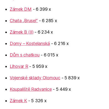
Zámek DM
- 6 399 x
Chata „Brusel“
- 6 285 x
Zámek B (II)
- 6 234 x
Domy – Kostelanská
- 6 216 x
Dům s chatkou
- 6 015 x
Lihovar R
- 5 959 x
Vojenské sklady Olomouc
- 5 839 x
Koupaliště Radvanice
- 5 449 x
Zámek K
- 5 326 x