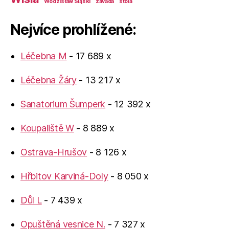
Wodzisław Śląski
závada
štola
Nejvíce prohlížené:
Léčebna M
- 17 689 x
Léčebna Žáry
- 13 217 x
Sanatorium Šumperk
- 12 392 x
Koupaliště W
- 8 889 x
Ostrava-Hrušov
- 8 126 x
Hřbitov Karviná-Doly
- 8 050 x
Důl L
- 7 439 x
Opuštěná vesnice N.
- 7 327 x