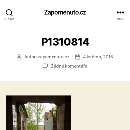
Zapomenuto.cz
Hledat
Menu
P1310814
Autor:
zapomenuto.cz
4 května, 2015
Autor
Datum
příspěvku
příspěvku
u
Žádné komentáře
textu
s
názvem
P1310814