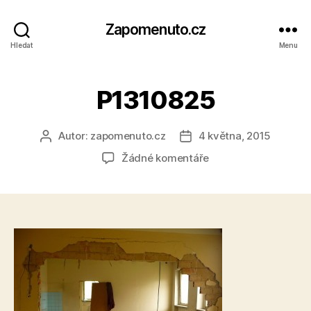
Zapomenuto.cz
Hledat
Menu
P1310825
Autor:
zapomenuto.cz
4 května, 2015
Autor
Datum
příspěvku
příspěvku
u
Žádné komentáře
textu
s
názvem
P1310825