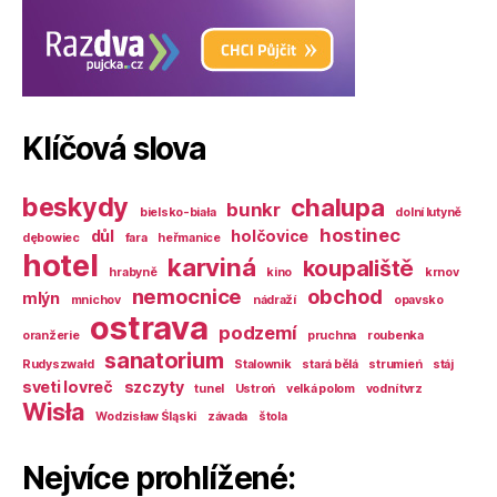
Klíčová slova
beskydy
chalupa
bunkr
bielsko-biała
dolní lutyně
hostinec
důl
holčovice
dębowiec
fara
heřmanice
hotel
karviná
koupaliště
hrabyně
kino
krnov
nemocnice
obchod
mlýn
mnichov
nádraží
opavsko
ostrava
podzemí
oranžerie
pruchna
roubenka
sanatorium
Rudyszwałd
Stalownik
stará bělá
strumień
stáj
sveti lovreč
szczyty
tunel
Ustroń
velká polom
vodní tvrz
Wisła
Wodzisław Śląski
závada
štola
Nejvíce prohlížené: