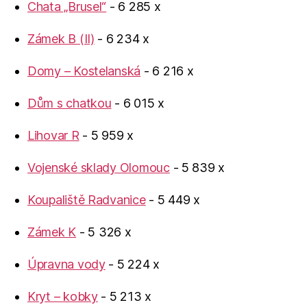
Chata „Brusel“
- 6 285 x
Zámek B (II)
- 6 234 x
Domy – Kostelanská
- 6 216 x
Dům s chatkou
- 6 015 x
Lihovar R
- 5 959 x
Vojenské sklady Olomouc
- 5 839 x
Koupaliště Radvanice
- 5 449 x
Zámek K
- 5 326 x
Úpravna vody
- 5 224 x
Kryt – kobky
- 5 213 x