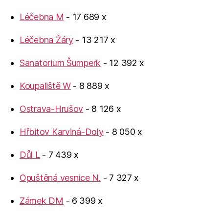
Léčebna M
- 17 689 x
Léčebna Žáry
- 13 217 x
Sanatorium Šumperk
- 12 392 x
Koupaliště W
- 8 889 x
Ostrava-Hrušov
- 8 126 x
Hřbitov Karviná-Doly
- 8 050 x
Důl L
- 7 439 x
Opuštěná vesnice N.
- 7 327 x
Zámek DM
- 6 399 x