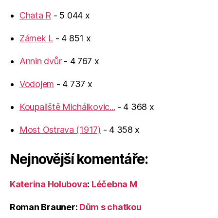
Chata R
- 5 044 x
Zámek L
- 4 851 x
Annin dvůr
- 4 767 x
Vodojem
- 4 737 x
Koupaliště Michálkovic...
- 4 368 x
Most Ostrava (1917)
- 4 358 x
Nejnovější komentáře:
Katerina Holubova
:
Léčebna M
Roman Brauner
:
Dům s chatkou