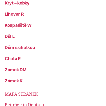
Kryt – kobky
Lihovar R
Koupaliště W
Důl L
Dům s chatkou
Chata R
Zámek DM
Zámek K
MAPA STRÁNEK
Beiträge in Deutsch