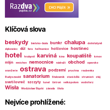
Klíčová slova
beskydy
chalupa
bunkr
bielsko-biała
dolní lutyně
hostinec
důl
holčovice
dębowiec
fara
heřmanice
hotel
karviná
koupaliště
hrabyně
kino
krnov
nemocnice
obchod
mlýn
mnichov
nádraží
opavsko
ostrava
podzemí
oranžerie
pruchna
roubenka
sanatorium
Rudyszwałd
Stalownik
stará bělá
strumień
stáj
sveti lovreč
szczyty
tunel
Ustroń
velká polom
vodní tvrz
Wisła
Wodzisław Śląski
závada
štola
Nejvíce prohlížené: