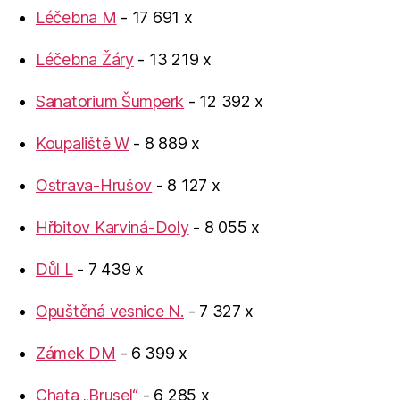
Léčebna M
- 17 691 x
Léčebna Žáry
- 13 219 x
Sanatorium Šumperk
- 12 392 x
Koupaliště W
- 8 889 x
Ostrava-Hrušov
- 8 127 x
Hřbitov Karviná-Doly
- 8 055 x
Důl L
- 7 439 x
Opuštěná vesnice N.
- 7 327 x
Zámek DM
- 6 399 x
Chata „Brusel“
- 6 285 x