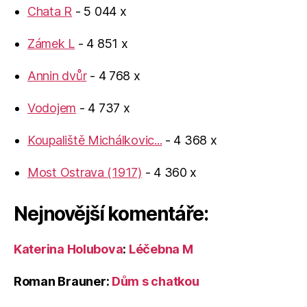
Chata R
- 5 044 x
Zámek L
- 4 851 x
Annin dvůr
- 4 768 x
Vodojem
- 4 737 x
Koupaliště Michálkovic...
- 4 368 x
Most Ostrava (1917)
- 4 360 x
Nejnovější komentáře:
Katerina Holubova
:
Léčebna M
Roman Brauner
:
Dům s chatkou