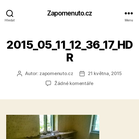
Zapomenuto.cz
Hledat
Menu
2015_05_11_12_36_17_HD
R
Autor:
zapomenuto.cz
21 května, 2015
Autor
Datum
příspěvku
příspěvku
u
Žádné komentáře
textu
s
názvem
2015_05_11_12_36_17