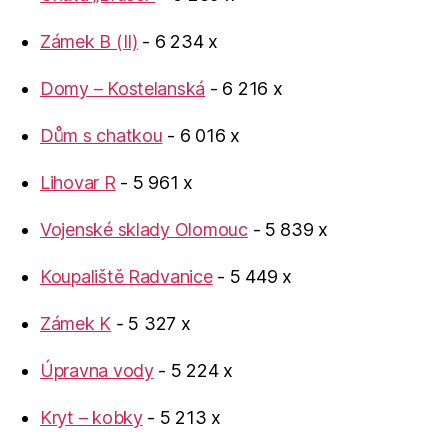
Zámek B (II)
- 6 234 x
Domy – Kostelanská
- 6 216 x
Dům s chatkou
- 6 016 x
Lihovar R
- 5 961 x
Vojenské sklady Olomouc
- 5 839 x
Koupaliště Radvanice
- 5 449 x
Zámek K
- 5 327 x
Úpravna vody
- 5 224 x
Kryt – kobky
- 5 213 x