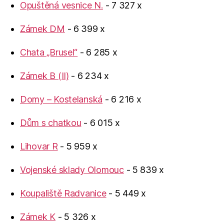
Opuštěná vesnice N.
- 7 327 x
Zámek DM
- 6 399 x
Chata „Brusel“
- 6 285 x
Zámek B (II)
- 6 234 x
Domy – Kostelanská
- 6 216 x
Dům s chatkou
- 6 015 x
Lihovar R
- 5 959 x
Vojenské sklady Olomouc
- 5 839 x
Koupaliště Radvanice
- 5 449 x
Zámek K
- 5 326 x