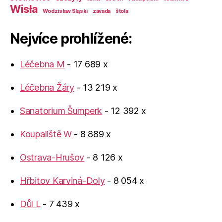
Wisła
Wodzisław Śląski
závada
štola
Nejvíce prohlížené:
Léčebna M
- 17 689 x
Léčebna Žáry
- 13 219 x
Sanatorium Šumperk
- 12 392 x
Koupaliště W
- 8 889 x
Ostrava-Hrušov
- 8 126 x
Hřbitov Karviná-Doly
- 8 054 x
Důl L
- 7 439 x