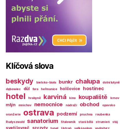
Klíčová slova
beskydy
chalupa
bunkr
bielsko-biała
dolní lutyně
hostinec
důl
holčovice
dębowiec
fara
heřmanice
hotel
karviná
koupaliště
hrabyně
kino
krnov
nemocnice
obchod
mlýn
mnichov
nádraží
opavsko
ostrava
podzemí
oranžerie
pruchna
roubenka
sanatorium
Rudyszwałd
Stalownik
stará bělá
strumień
stáj
sveti lovreč
szczyty
tunel
Ustroń
velká polom
vodní tvrz