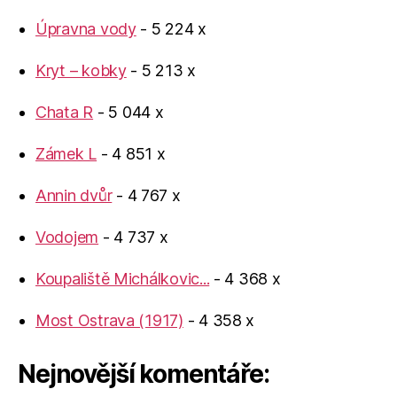
Úpravna vody
- 5 224 x
Kryt – kobky
- 5 213 x
Chata R
- 5 044 x
Zámek L
- 4 851 x
Annin dvůr
- 4 767 x
Vodojem
- 4 737 x
Koupaliště Michálkovic...
- 4 368 x
Most Ostrava (1917)
- 4 358 x
Nejnovější komentáře: