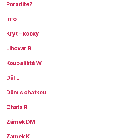
Poradíte?
Info
Kryt – kobky
Lihovar R
Koupaliště W
Důl L
Dům s chatkou
Chata R
Zámek DM
Zámek K