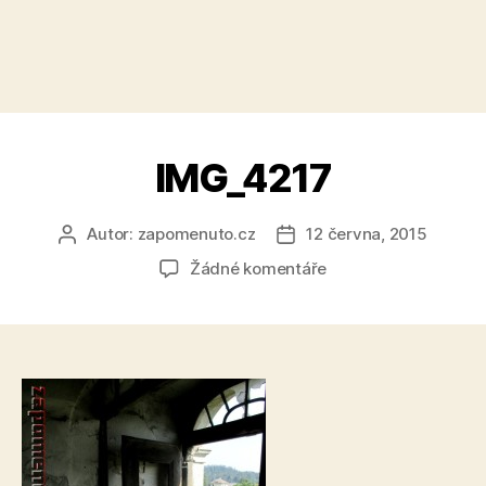
IMG_4217
Autor:
zapomenuto.cz
12 června, 2015
Autor
Datum
příspěvku
příspěvku
u
Žádné komentáře
textu
s
názvem
IMG_4217