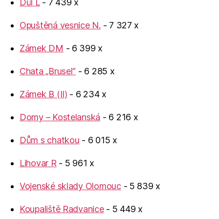
Důl L
- 7 439 x
Opuštěná vesnice N.
- 7 327 x
Zámek DM
- 6 399 x
Chata „Brusel“
- 6 285 x
Zámek B (II)
- 6 234 x
Domy – Kostelanská
- 6 216 x
Dům s chatkou
- 6 015 x
Lihovar R
- 5 961 x
Vojenské sklady Olomouc
- 5 839 x
Koupaliště Radvanice
- 5 449 x