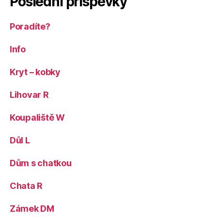
Poslední příspěvky
Poradíte?
Info
Kryt – kobky
Lihovar R
Koupaliště W
Důl L
Dům s chatkou
Chata R
Zámek DM