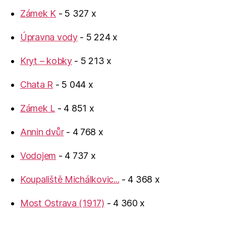
Zámek K
- 5 327 x
Úpravna vody
- 5 224 x
Kryt – kobky
- 5 213 x
Chata R
- 5 044 x
Zámek L
- 4 851 x
Annin dvůr
- 4 768 x
Vodojem
- 4 737 x
Koupaliště Michálkovic...
- 4 368 x
Most Ostrava (1917)
- 4 360 x