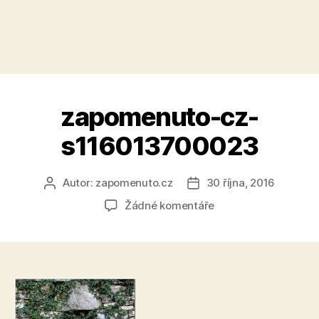
zapomenuto-cz-
s116013700023
Autor:
zapomenuto.cz
30 října, 2016
Autor
Datum
příspěvku
příspěvku
u
Žádné komentáře
textu
s
názvem
zapomenuto-
cz-
s116013700023