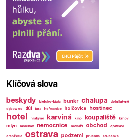
Klíčová slova
beskydy
chalupa
bunkr
bielsko-biała
dolní lutyně
hostinec
důl
holčovice
dębowiec
fara
heřmanice
hotel
karviná
koupaliště
hrabyně
kino
krnov
nemocnice
obchod
mlýn
mnichov
nádraží
opavsko
ostrava
podzemí
oranžerie
pruchna
roubenka