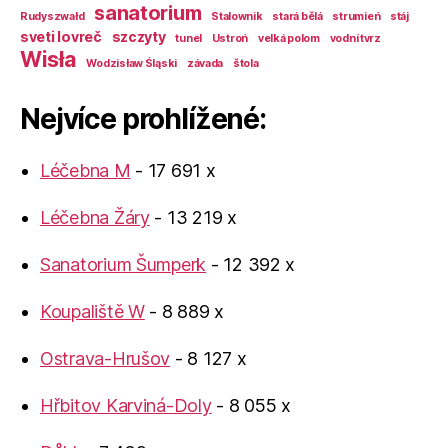
sanatorium
Rudyszwałd
Stalownik
stará bělá
strumień
stáj
sveti lovreč
szczyty
tunel
Ustroń
velká polom
vodní tvrz
Wisła
Wodzisław Śląski
závada
štola
Nejvíce prohlížené:
Léčebna M
- 17 691 x
Léčebna Žáry
- 13 219 x
Sanatorium Šumperk
- 12 392 x
Koupaliště W
- 8 889 x
Ostrava-Hrušov
- 8 127 x
Hřbitov Karviná-Doly
- 8 055 x