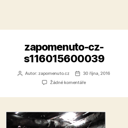
zapomenuto-cz-
s116015600039
Autor:
zapomenuto.cz
30 října, 2016
Autor
Datum
příspěvku
příspěvku
u
Žádné komentáře
textu
s
názvem
zapomenuto-
cz-
s116015600039