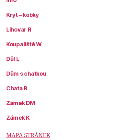
Info
Kryt – kobky
Lihovar R
Koupaliště W
Důl L
Dům s chatkou
Chata R
Zámek DM
Zámek K
MAPA STRÁNEK