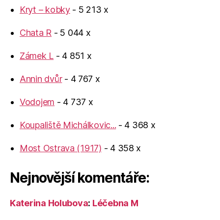
Kryt – kobky
- 5 213 x
Chata R
- 5 044 x
Zámek L
- 4 851 x
Annin dvůr
- 4 767 x
Vodojem
- 4 737 x
Koupaliště Michálkovic...
- 4 368 x
Most Ostrava (1917)
- 4 358 x
Nejnovější komentáře:
Katerina Holubova
:
Léčebna M