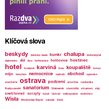
Klíčová slova
beskydy
chalupa
bunkr
bielsko-biała
dolní lutyně
hostinec
důl
holčovice
dębowiec
fara
heřmanice
hotel
karviná
koupaliště
hrabyně
kino
krnov
nemocnice
obchod
mlýn
mnichov
nádraží
opavsko
ostrava
podzemí
oranžerie
pruchna
roubenka
sanatorium
Rudyszwałd
Stalownik
stará bělá
strumień
stáj
sveti lovreč
szczyty
tunel
Ustroń
velká polom
vodní tvrz
Wisła
Wodzisław Śląski
závada
štola