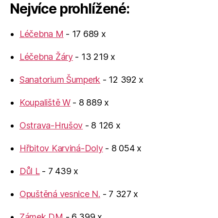
Nejvíce prohlížené:
Léčebna M
- 17 689 x
Léčebna Žáry
- 13 219 x
Sanatorium Šumperk
- 12 392 x
Koupaliště W
- 8 889 x
Ostrava-Hrušov
- 8 126 x
Hřbitov Karviná-Doly
- 8 054 x
Důl L
- 7 439 x
Opuštěná vesnice N.
- 7 327 x
Zámek DM
- 6 399 x