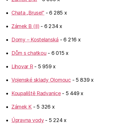
Chata „Brusel“
- 6 285 x
Zámek B (II)
- 6 234 x
Domy – Kostelanská
- 6 216 x
Dům s chatkou
- 6 015 x
Lihovar R
- 5 959 x
Vojenské sklady Olomouc
- 5 839 x
Koupaliště Radvanice
- 5 449 x
Zámek K
- 5 326 x
Úpravna vody
- 5 224 x