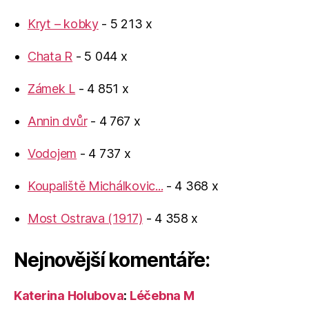
Kryt – kobky
- 5 213 x
Chata R
- 5 044 x
Zámek L
- 4 851 x
Annin dvůr
- 4 767 x
Vodojem
- 4 737 x
Koupaliště Michálkovic...
- 4 368 x
Most Ostrava (1917)
- 4 358 x
Nejnovější komentáře:
Katerina Holubova
:
Léčebna M