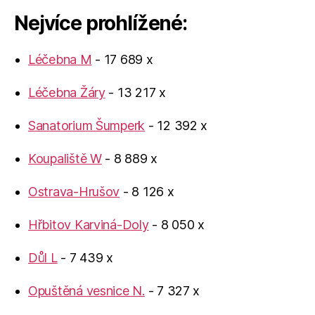
Nejvíce prohlížené:
Léčebna M
- 17 689 x
Léčebna Žáry
- 13 217 x
Sanatorium Šumperk
- 12 392 x
Koupaliště W
- 8 889 x
Ostrava-Hrušov
- 8 126 x
Hřbitov Karviná-Doly
- 8 050 x
Důl L
- 7 439 x
Opuštěná vesnice N.
- 7 327 x