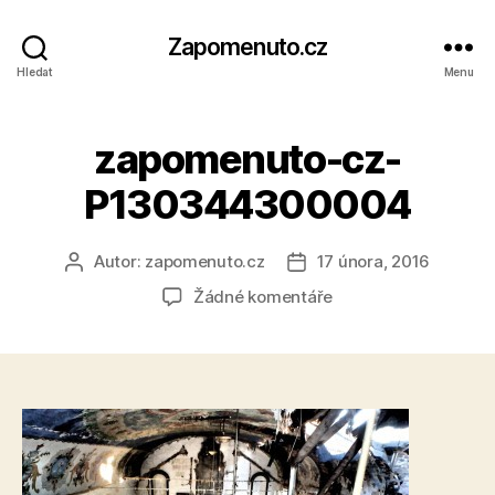
Zapomenuto.cz
Hledat
Menu
zapomenuto-cz-
P130344300004
Autor:
zapomenuto.cz
17 února, 2016
Autor
Datum
příspěvku
příspěvku
u
Žádné komentáře
textu
s
názvem
zapomenuto-
cz-
P130344300004