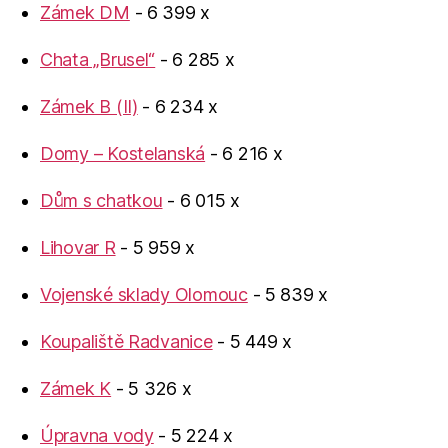
Zámek DM
- 6 399 x
Chata „Brusel“
- 6 285 x
Zámek B (II)
- 6 234 x
Domy – Kostelanská
- 6 216 x
Dům s chatkou
- 6 015 x
Lihovar R
- 5 959 x
Vojenské sklady Olomouc
- 5 839 x
Koupaliště Radvanice
- 5 449 x
Zámek K
- 5 326 x
Úpravna vody
- 5 224 x