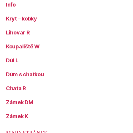
Info
Kryt – kobky
Lihovar R
Koupaliště W
Důl L
Dům s chatkou
Chata R
Zámek DM
Zámek K