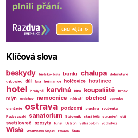
Klíčová slova
beskydy
chalupa
bunkr
bielsko-biała
dolní lutyně
hostinec
důl
holčovice
dębowiec
fara
heřmanice
hotel
karviná
koupaliště
hrabyně
kino
krnov
nemocnice
obchod
mlýn
mnichov
nádraží
opavsko
ostrava
podzemí
oranžerie
pruchna
roubenka
sanatorium
Rudyszwałd
Stalownik
stará bělá
strumień
stáj
sveti lovreč
szczyty
tunel
Ustroń
velká polom
vodní tvrz
Wisła
Wodzisław Śląski
závada
štola