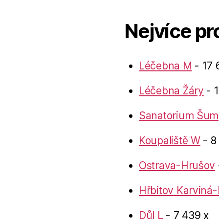
Nejvíce pr
Léčebna M
- 17 
Léčebna Žáry
- 1
Sanatorium Šum
Koupaliště W
- 8
Ostrava-Hrušov
Hřbitov Karviná-
Důl L
- 7 439 x