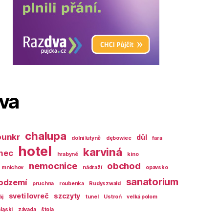
ova
chalupa
bunkr
důl
dolní lutyně
dębowiec
fara
hotel
karviná
nec
hrabyně
kino
nemocnice
obchod
mnichov
nádraží
opavsko
sanatorium
odzemí
pruchna
roubenka
Rudyszwałd
sveti lovreč
szczyty
áj
tunel
Ustroń
velká polom
ląski
závada
štola