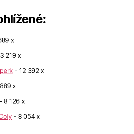
ohlížené:
689 x
3 219 x
perk
- 12 392 x
 889 x
- 8 126 x
Doly
- 8 054 x