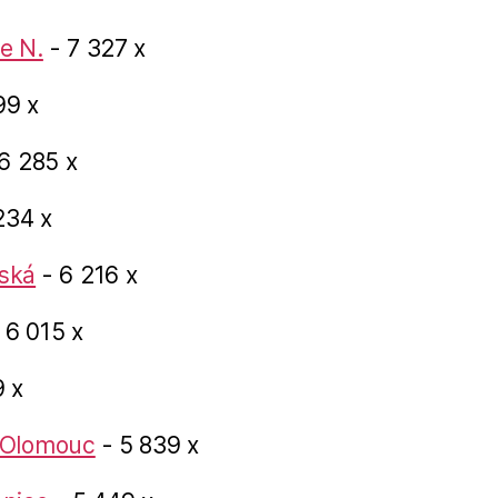
e N.
- 7 327 x
99 x
6 285 x
234 x
ská
- 6 216 x
 6 015 x
 x
 Olomouc
- 5 839 x