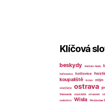
Klíčová sl
beskydy
bielsko-biała
hosti
holčovice
heřmanice
koupaliště
mlýn
krnov
ostrava
p
oranžerie
Stalownik
stará bělá
strumień
st
Wisła
vodní tvrz
Wodzisław Ś