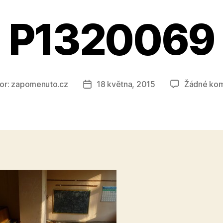
P1320069
or:
zapomenuto.cz
18 května, 2015
Žádné ko
Datum
ěvku
příspěvku