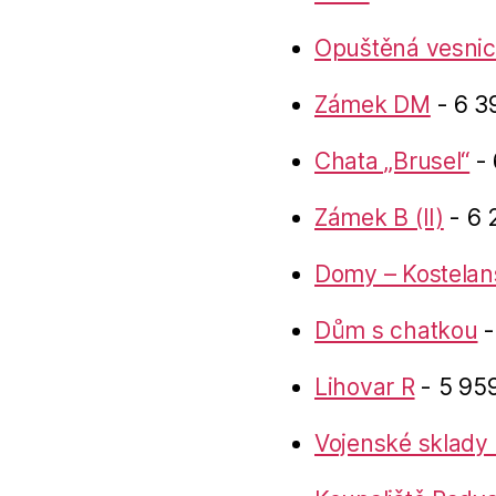
Opuštěná vesnic
Zámek DM
- 6 3
Chata „Brusel“
- 
Zámek B (II)
- 6 
Domy – Kostelan
Dům s chatkou
-
Lihovar R
- 5 959
Vojenské sklady