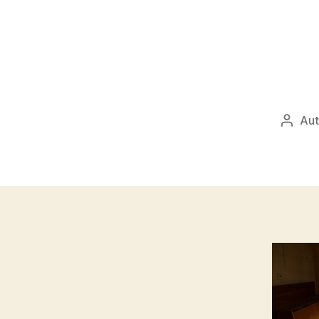
Aut
Autor
přísp