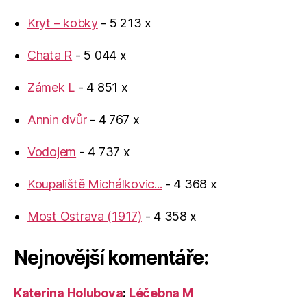
Kryt – kobky
- 5 213 x
Chata R
- 5 044 x
Zámek L
- 4 851 x
Annin dvůr
- 4 767 x
Vodojem
- 4 737 x
Koupaliště Michálkovic...
- 4 368 x
Most Ostrava (1917)
- 4 358 x
Nejnovější komentáře:
Katerina Holubova
:
Léčebna M