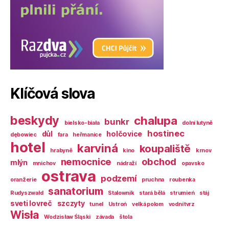
Klíčová slova
beskydy
chalupa
bunkr
bielsko-biała
dolní lutyně
hostinec
důl
holčovice
dębowiec
fara
heřmanice
hotel
karviná
koupaliště
hrabyně
kino
krnov
nemocnice
obchod
mlýn
mnichov
nádraží
opavsko
ostrava
podzemí
oranžerie
pruchna
roubenka
sanatorium
Rudyszwałd
Stalownik
stará bělá
strumień
stáj
sveti lovreč
szczyty
tunel
Ustroń
velká polom
vodní tvrz
Wisła
Wodzisław Śląski
závada
štola