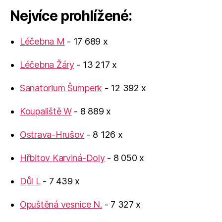
Nejvíce prohlížené:
Léčebna M
- 17 689 x
Léčebna Žáry
- 13 217 x
Sanatorium Šumperk
- 12 392 x
Koupaliště W
- 8 889 x
Ostrava-Hrušov
- 8 126 x
Hřbitov Karviná-Doly
- 8 050 x
Důl L
- 7 439 x
Opuštěná vesnice N.
- 7 327 x