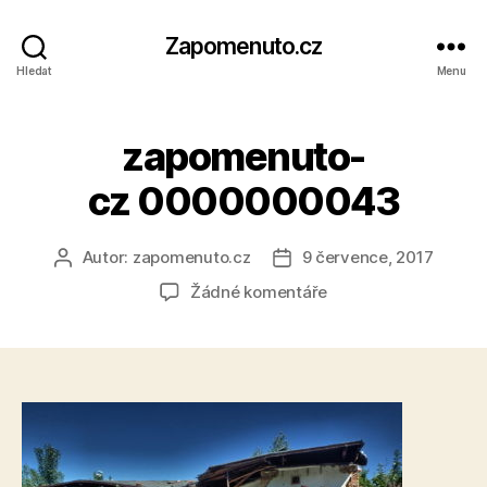
Zapomenuto.cz
Hledat
Menu
zapomenuto-
cz 0000000043
Autor:
zapomenuto.cz
9 července, 2017
Autor
Datum
příspěvku
příspěvku
u
Žádné komentáře
textu
s
názvem
zapomenuto-
cz 0000000043