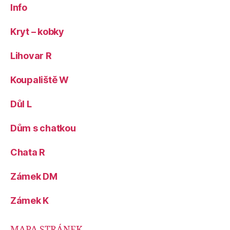
Info
Kryt – kobky
Lihovar R
Koupaliště W
Důl L
Dům s chatkou
Chata R
Zámek DM
Zámek K
MAPA STRÁNEK