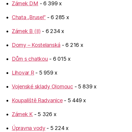
Zámek DM
- 6 399 x
Chata „Brusel“
- 6 285 x
Zámek B (II)
- 6 234 x
Domy – Kostelanská
- 6 216 x
Dům s chatkou
- 6 015 x
Lihovar R
- 5 959 x
Vojenské sklady Olomouc
- 5 839 x
Koupaliště Radvanice
- 5 449 x
Zámek K
- 5 326 x
Úpravna vody
- 5 224 x