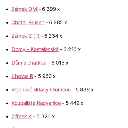
Zámek DM
- 6 399 x
Chata „Brusel“
- 6 285 x
Zámek B (II)
- 6 234 x
Domy – Kostelanská
- 6 216 x
Dům s chatkou
- 6 015 x
Lihovar R
- 5 960 x
Vojenské sklady Olomouc
- 5 839 x
Koupaliště Radvanice
- 5 449 x
Zámek K
- 5 326 x