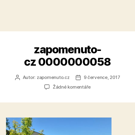
zapomenuto-
cz 0000000058
Autor:
zapomenuto.cz
9 července, 2017
Autor
Datum
příspěvku
příspěvku
u
Žádné komentáře
textu
s
názvem
zapomenuto-
cz 0000000058