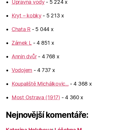
Úpravna vody
- 5 224 x
Kryt – kobky
- 5 213 x
Chata R
- 5 044 x
Zámek L
- 4 851 x
Annin dvůr
- 4 768 x
Vodojem
- 4 737 x
Koupaliště Michálkovic...
- 4 368 x
Most Ostrava (1917)
- 4 360 x
Nejnovější komentáře:
Katerina Holubova
:
Léčebna M