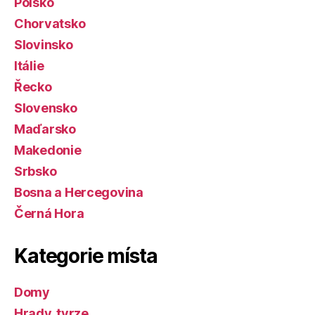
Polsko
Chorvatsko
Slovinsko
Itálie
Řecko
Slovensko
Maďarsko
Makedonie
Srbsko
Bosna a Hercegovina
Černá Hora
Kategorie místa
Domy
Hrady, tvrze