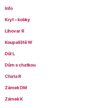
Info
Kryt – kobky
Lihovar R
Koupaliště W
Důl L
Dům s chatkou
Chata R
Zámek DM
Zámek K