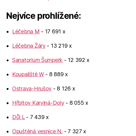
Nejvíce prohlížené:
Léčebna M
- 17 691 x
Léčebna Žáry
- 13 219 x
Sanatorium Šumperk
- 12 392 x
Koupaliště W
- 8 889 x
Ostrava-Hrušov
- 8 126 x
Hřbitov Karviná-Doly
- 8 055 x
Důl L
- 7 439 x
Opuštěná vesnice N.
- 7 327 x