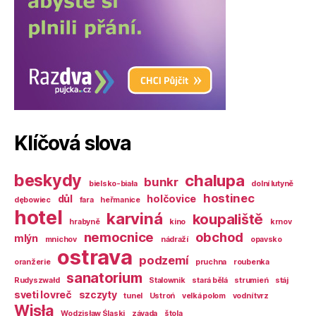
Klíčová slova
beskydy
chalupa
bunkr
bielsko-biała
dolní lutyně
hostinec
důl
holčovice
dębowiec
fara
heřmanice
hotel
karviná
koupaliště
hrabyně
kino
krnov
nemocnice
obchod
mlýn
mnichov
nádraží
opavsko
ostrava
podzemí
oranžerie
pruchna
roubenka
sanatorium
Rudyszwałd
Stalownik
stará bělá
strumień
stáj
sveti lovreč
szczyty
tunel
Ustroń
velká polom
vodní tvrz
Wisła
Wodzisław Śląski
závada
štola