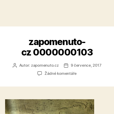
zapomenuto-
cz 0000000103
Autor:
zapomenuto.cz
9 července, 2017
Autor
Datum
příspěvku
příspěvku
u
Žádné komentáře
textu
s
názvem
zapomenuto-
cz 0000000103