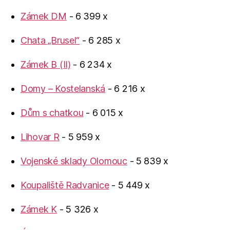
Zámek DM
- 6 399 x
Chata „Brusel“
- 6 285 x
Zámek B (II)
- 6 234 x
Domy – Kostelanská
- 6 216 x
Dům s chatkou
- 6 015 x
Lihovar R
- 5 959 x
Vojenské sklady Olomouc
- 5 839 x
Koupaliště Radvanice
- 5 449 x
Zámek K
- 5 326 x