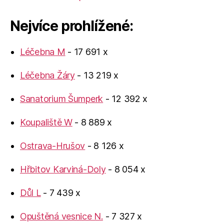
Nejvíce prohlížené:
Léčebna M
- 17 691 x
Léčebna Žáry
- 13 219 x
Sanatorium Šumperk
- 12 392 x
Koupaliště W
- 8 889 x
Ostrava-Hrušov
- 8 126 x
Hřbitov Karviná-Doly
- 8 054 x
Důl L
- 7 439 x
Opuštěná vesnice N.
- 7 327 x