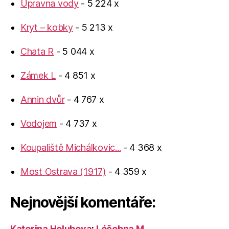
Úpravna vody
- 5 224 x
Kryt – kobky
- 5 213 x
Chata R
- 5 044 x
Zámek L
- 4 851 x
Annin dvůr
- 4 767 x
Vodojem
- 4 737 x
Koupaliště Michálkovic...
- 4 368 x
Most Ostrava (1917)
- 4 359 x
Nejnovější komentáře:
Katerina Holubova
:
Léčebna M