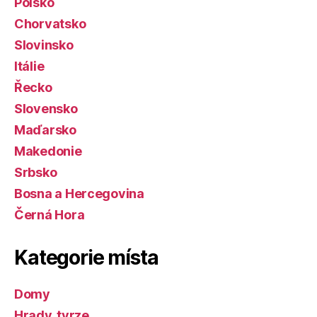
Polsko
Chorvatsko
Slovinsko
Itálie
Řecko
Slovensko
Maďarsko
Makedonie
Srbsko
Bosna a Hercegovina
Černá Hora
Kategorie místa
Domy
Hrady, tvrze