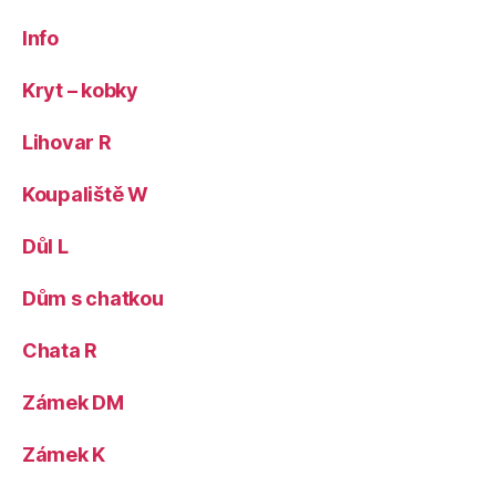
Info
Kryt – kobky
Lihovar R
Koupaliště W
Důl L
Dům s chatkou
Chata R
Zámek DM
Zámek K