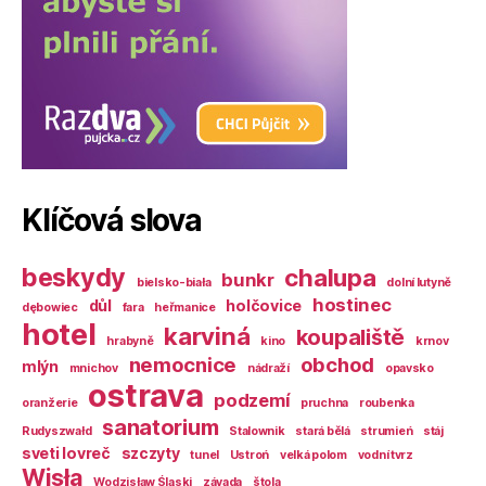
Klíčová slova
beskydy
chalupa
bunkr
bielsko-biała
dolní lutyně
hostinec
důl
holčovice
dębowiec
fara
heřmanice
hotel
karviná
koupaliště
hrabyně
kino
krnov
nemocnice
obchod
mlýn
mnichov
nádraží
opavsko
ostrava
podzemí
oranžerie
pruchna
roubenka
sanatorium
Rudyszwałd
Stalownik
stará bělá
strumień
stáj
sveti lovreč
szczyty
tunel
Ustroń
velká polom
vodní tvrz
Wisła
Wodzisław Śląski
závada
štola