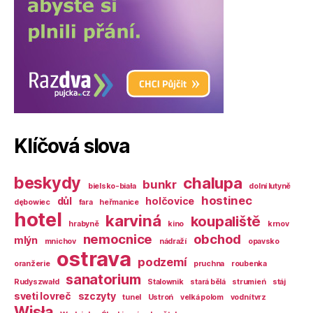
Klíčová slova
beskydy
chalupa
bunkr
bielsko-biała
dolní lutyně
hostinec
důl
holčovice
dębowiec
fara
heřmanice
hotel
karviná
koupaliště
hrabyně
kino
krnov
nemocnice
obchod
mlýn
mnichov
nádraží
opavsko
ostrava
podzemí
oranžerie
pruchna
roubenka
sanatorium
Rudyszwałd
Stalownik
stará bělá
strumień
stáj
sveti lovreč
szczyty
tunel
Ustroń
velká polom
vodní tvrz
Wisła