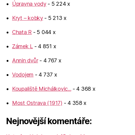
Úpravna vody
- 5 224 x
Kryt – kobky
- 5 213 x
Chata R
- 5 044 x
Zámek L
- 4 851 x
Annin dvůr
- 4 767 x
Vodojem
- 4 737 x
Koupaliště Michálkovic...
- 4 368 x
Most Ostrava (1917)
- 4 358 x
Nejnovější komentáře: