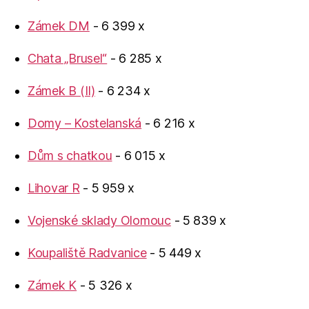
Zámek DM
- 6 399 x
Chata „Brusel“
- 6 285 x
Zámek B (II)
- 6 234 x
Domy – Kostelanská
- 6 216 x
Dům s chatkou
- 6 015 x
Lihovar R
- 5 959 x
Vojenské sklady Olomouc
- 5 839 x
Koupaliště Radvanice
- 5 449 x
Zámek K
- 5 326 x