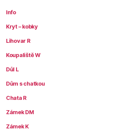
Info
Kryt – kobky
Lihovar R
Koupaliště W
Důl L
Dům s chatkou
Chata R
Zámek DM
Zámek K