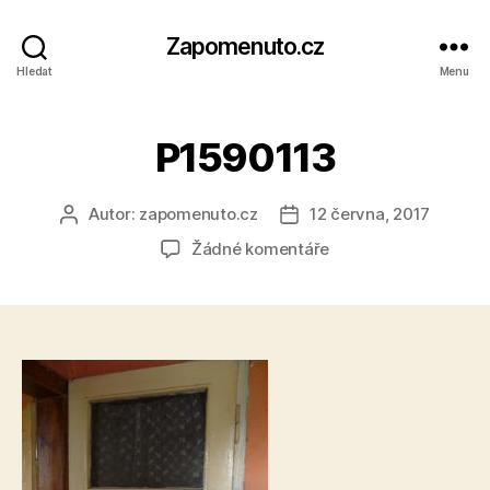
Zapomenuto.cz
Hledat
Menu
P1590113
Autor:
zapomenuto.cz
12 června, 2017
Autor
Datum
příspěvku
příspěvku
u
Žádné komentáře
textu
s
názvem
P1590113