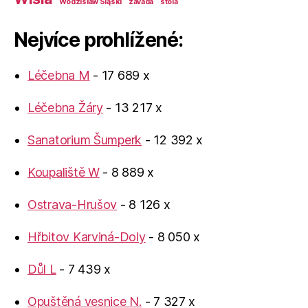
Wodzisław Śląski
závada
štola
Nejvíce prohlížené:
Léčebna M
- 17 689 x
Léčebna Žáry
- 13 217 x
Sanatorium Šumperk
- 12 392 x
Koupaliště W
- 8 889 x
Ostrava-Hrušov
- 8 126 x
Hřbitov Karviná-Doly
- 8 050 x
Důl L
- 7 439 x
Opuštěná vesnice N.
- 7 327 x