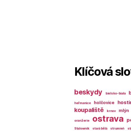
Klíčová sl
beskydy
bielsko-biała
hosti
holčovice
heřmanice
koupaliště
mlýn
krnov
ostrava
p
oranžerie
Stalownik
stará bělá
strumień
st