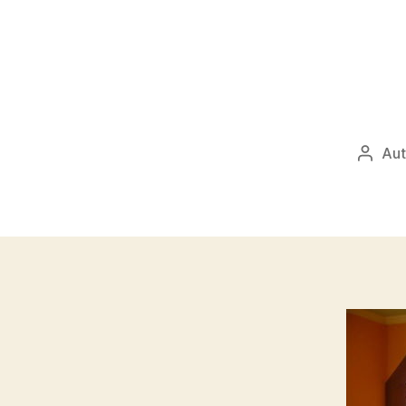
Aut
Autor
přísp