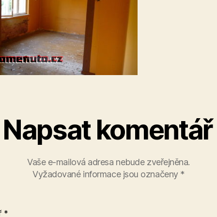
Napsat komentář
Vaše e-mailová adresa nebude zveřejněna.
Vyžadované informace jsou označeny
*
ř
*