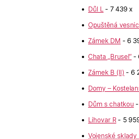
Důl L
- 7 439 x
Opuštěná vesnic
Zámek DM
- 6 3
Chata „Brusel“
- 
Zámek B (II)
- 6 
Domy – Kostelan
Dům s chatkou
-
Lihovar R
- 5 959
Vojenské sklady