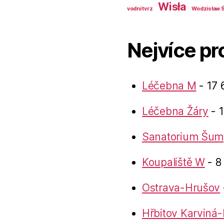
Wisła
vodní tvrz
Wodzisław Ś
Nejvíce pr
Léčebna M
- 17 
Léčebna Žáry
- 1
Sanatorium Šum
Koupaliště W
- 8
Ostrava-Hrušov
Hřbitov Karviná-