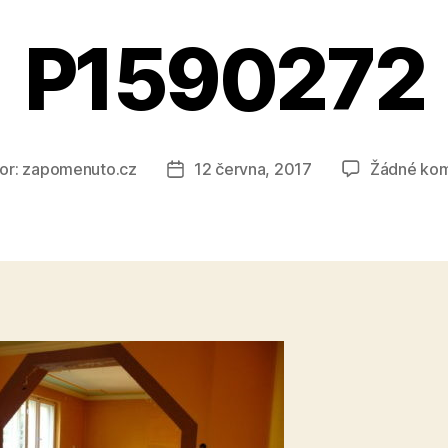
P1590272
or:
zapomenuto.cz
12 června, 2017
Žádné ko
Datum
ěvku
příspěvku