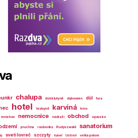
ova
chalupa
bunkr
důl
dolní lutyně
dębowiec
fara
hotel
karviná
nec
hrabyně
kino
nemocnice
obchod
mnichov
nádraží
opavsko
sanatorium
odzemí
pruchna
roubenka
Rudyszwałd
sveti lovreč
szczyty
áj
tunel
Ustroń
velká polom