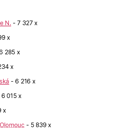
e N.
- 7 327 x
99 x
6 285 x
234 x
ská
- 6 216 x
 6 015 x
 x
 Olomouc
- 5 839 x