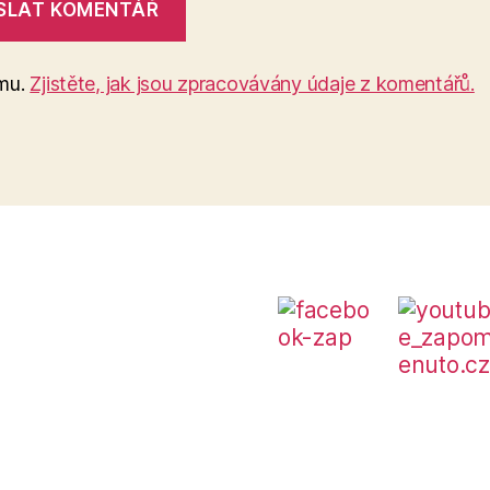
amu.
Zjistěte, jak jsou zpracovávány údaje z komentářů.