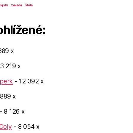
ląski
závada
štola
ohlížené:
689 x
3 219 x
perk
- 12 392 x
 889 x
- 8 126 x
Doly
- 8 054 x