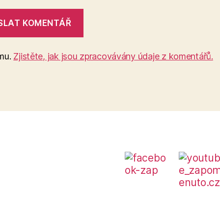
amu.
Zjistěte, jak jsou zpracovávány údaje z komentářů.