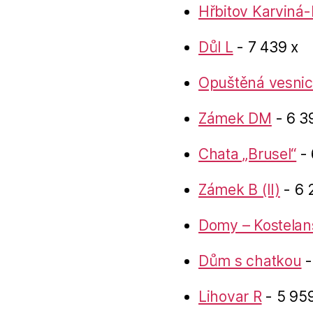
Hřbitov Karviná-
Důl L
- 7 439 x
Opuštěná vesnic
Zámek DM
- 6 3
Chata „Brusel“
- 
Zámek B (II)
- 6 
Domy – Kostelan
Dům s chatkou
-
Lihovar R
- 5 959