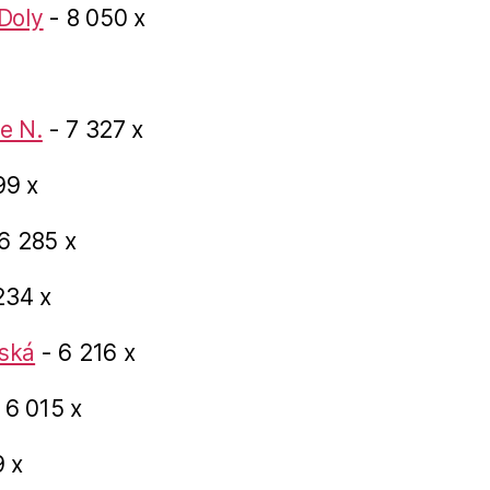
Doly
- 8 050 x
e N.
- 7 327 x
99 x
6 285 x
234 x
ská
- 6 216 x
 6 015 x
 x