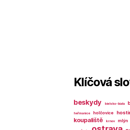
Klíčová sl
beskydy
bielsko-biała
hosti
holčovice
heřmanice
koupaliště
mlýn
krnov
ostrava