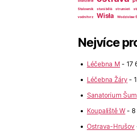
p
oranžerie
Stalownik
stará bělá
strumień
st
Wisła
vodní tvrz
Wodzisław Ś
Nejvíce pr
Léčebna M
- 17 
Léčebna Žáry
- 1
Sanatorium Šum
Koupaliště W
- 8
Ostrava-Hrušov