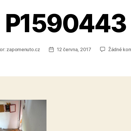
P1590443
or:
zapomenuto.cz
12 června, 2017
Žádné ko
Datum
ěvku
příspěvku