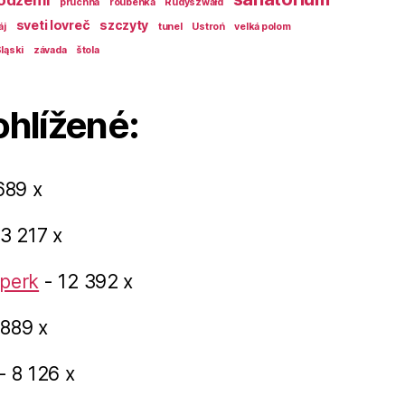
odzemí
pruchna
roubenka
Rudyszwałd
sveti lovreč
szczyty
áj
tunel
Ustroń
velká polom
ląski
závada
štola
ohlížené:
689 x
3 217 x
perk
- 12 392 x
 889 x
- 8 126 x