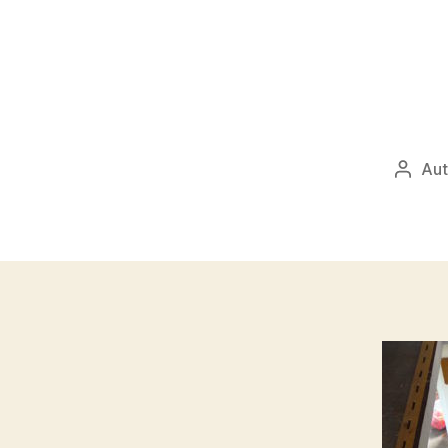
Aut
Autor
přísp