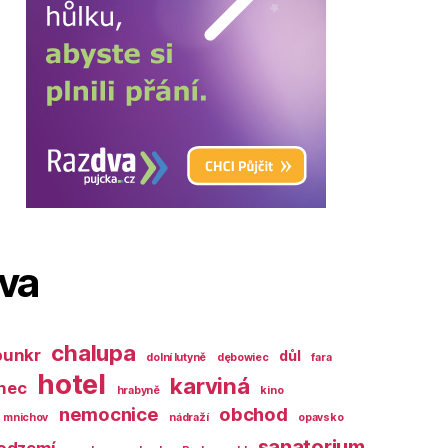
ova
chalupa
bunkr
důl
dolní lutyně
dębowiec
fara
hotel
karviná
nec
hrabyně
kino
nemocnice
obchod
mnichov
nádraží
opavsko
sanatorium