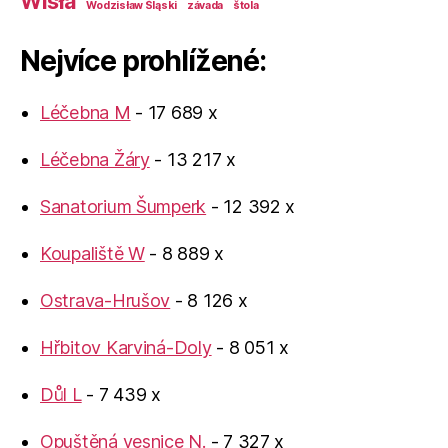
Wisła
Wodzisław Śląski
závada
štola
Nejvíce prohlížené:
Léčebna M
- 17 689 x
Léčebna Žáry
- 13 217 x
Sanatorium Šumperk
- 12 392 x
Koupaliště W
- 8 889 x
Ostrava-Hrušov
- 8 126 x
Hřbitov Karviná-Doly
- 8 051 x
Důl L
- 7 439 x
Opuštěná vesnice N.
- 7 327 x