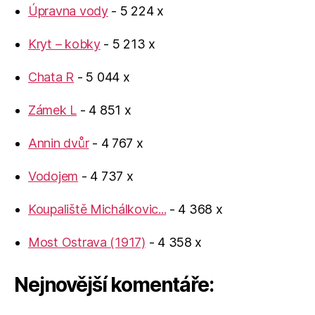
Úpravna vody
- 5 224 x
Kryt – kobky
- 5 213 x
Chata R
- 5 044 x
Zámek L
- 4 851 x
Annin dvůr
- 4 767 x
Vodojem
- 4 737 x
Koupaliště Michálkovic...
- 4 368 x
Most Ostrava (1917)
- 4 358 x
Nejnovější komentáře: