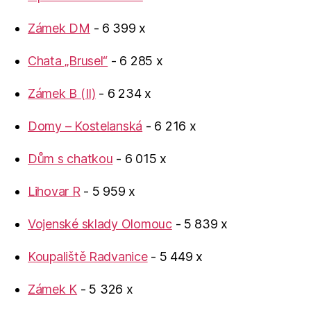
Zámek DM
- 6 399 x
Chata „Brusel“
- 6 285 x
Zámek B (II)
- 6 234 x
Domy – Kostelanská
- 6 216 x
Dům s chatkou
- 6 015 x
Lihovar R
- 5 959 x
Vojenské sklady Olomouc
- 5 839 x
Koupaliště Radvanice
- 5 449 x
Zámek K
- 5 326 x