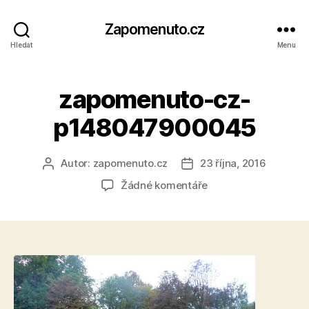
Zapomenuto.cz
Hledat
Menu
zapomenuto-cz-
p148047900045
Autor:
zapomenuto.cz
23 října, 2016
Autor
Datum
příspěvku
příspěvku
u
Žádné komentáře
textu
s
názvem
zapomenuto-
cz-
p148047900045