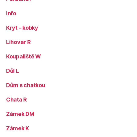
Info
Kryt – kobky
Lihovar R
Koupaliště W
Důl L
Dům s chatkou
Chata R
Zámek DM
Zámek K