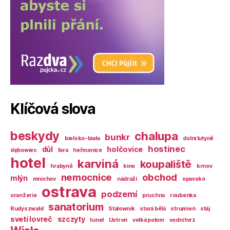
Klíčová slova
beskydy
chalupa
bunkr
bielsko-biała
dolní lutyně
hostinec
důl
holčovice
dębowiec
fara
heřmanice
hotel
karviná
koupaliště
hrabyně
kino
krnov
nemocnice
obchod
mlýn
mnichov
nádraží
opavsko
ostrava
podzemí
oranžerie
pruchna
roubenka
sanatorium
Rudyszwałd
Stalownik
stará bělá
strumień
stáj
sveti lovreč
szczyty
tunel
Ustroń
velká polom
vodní tvrz