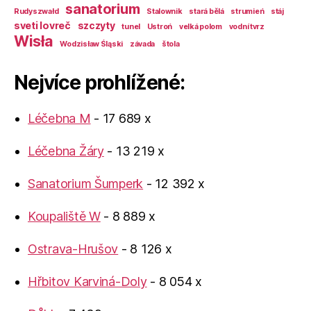
sanatorium
Rudyszwałd
Stalownik
stará bělá
strumień
stáj
sveti lovreč
szczyty
tunel
Ustroń
velká polom
vodní tvrz
Wisła
Wodzisław Śląski
závada
štola
Nejvíce prohlížené:
Léčebna M
- 17 689 x
Léčebna Žáry
- 13 219 x
Sanatorium Šumperk
- 12 392 x
Koupaliště W
- 8 889 x
Ostrava-Hrušov
- 8 126 x
Hřbitov Karviná-Doly
- 8 054 x