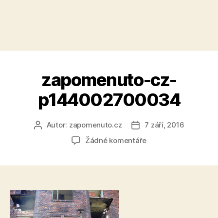
zapomenuto-cz-
p144002700034
Autor:
zapomenuto.cz
7 září, 2016
Autor
Datum
příspěvku
příspěvku
u
Žádné komentáře
textu
s
názvem
zapomenuto-
cz-
p144002700034