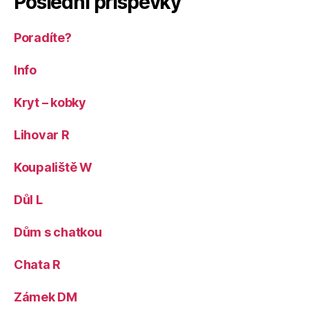
Poslední příspěvky
Poradíte?
Info
Kryt – kobky
Lihovar R
Koupaliště W
Důl L
Dům s chatkou
Chata R
Zámek DM