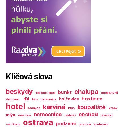
Klíčová slova
beskydy
chalupa
bunkr
bielsko-biała
dolní lutyně
hostinec
důl
holčovice
dębowiec
fara
heřmanice
hotel
karviná
koupaliště
hrabyně
kino
krnov
nemocnice
obchod
mlýn
mnichov
nádraží
opavsko
ostrava
podzemí
oranžerie
pruchna
roubenka