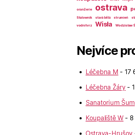
ostrava
p
oranžerie
Stalownik
stará bělá
strumień
st
Wisła
vodní tvrz
Wodzisław Ś
Nejvíce pr
Léčebna M
- 17 
Léčebna Žáry
- 1
Sanatorium Šum
Koupaliště W
- 8
Ostrava-Hrušov