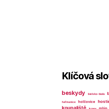
Klíčová sl
beskydy
bielsko-biała
hosti
holčovice
heřmanice
koupaliště
mlýn
krnov