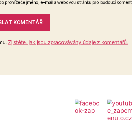
 do prohlížeče jméno, e-mail a webovou stránku pro budoucí koment
amu.
Zjistěte, jak jsou zpracovávány údaje z komentářů.