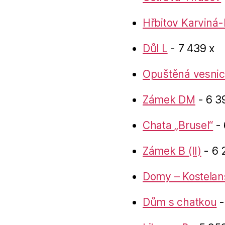
Hřbitov Karviná-
Důl L
- 7 439 x
Opuštěná vesnic
Zámek DM
- 6 3
Chata „Brusel“
- 
Zámek B (II)
- 6 
Domy – Kostelan
Dům s chatkou
-