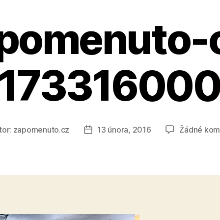
pomenuto-
1173316000
tor:
zapomenuto.cz
13 února, 2016
Žádné kom
r
Datum
ěvku
příspěvku