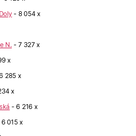
Doly
- 8 054 x
e N.
- 7 327 x
99 x
6 285 x
234 x
ská
- 6 216 x
 6 015 x