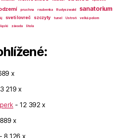
sanatorium
odzemí
pruchna
roubenka
Rudyszwałd
sveti lovreč
szczyty
áj
tunel
Ustroń
velká polom
ląski
závada
štola
ohlížené:
689 x
3 219 x
perk
- 12 392 x
 889 x
- 8 126 x