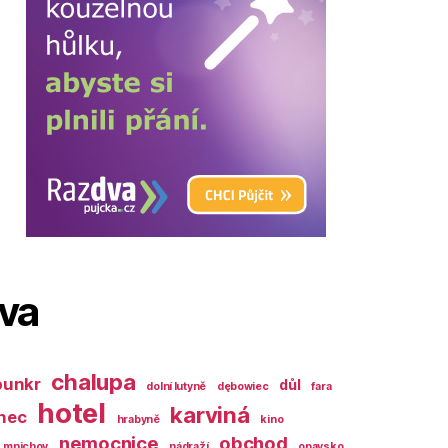
ova
chalupa
bunkr
důl
dolní lutyně
dębowiec
fara
hotel
karviná
nec
hrabyně
kino
nemocnice
obchod
mnichov
nádraží
opavsko