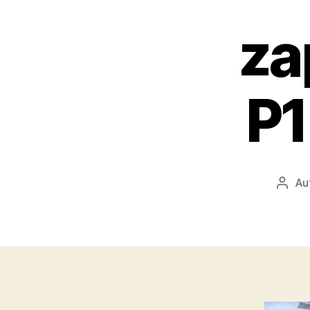
za
P
Au
Auto
přísp