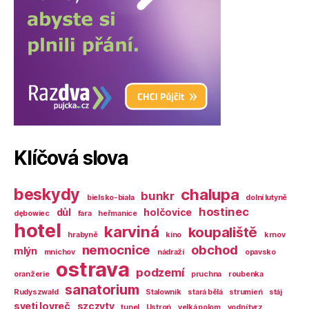
Klíčová slova
beskydy
chalupa
bunkr
bielsko-biała
dolní lutyně
hostinec
důl
holčovice
dębowiec
fara
heřmanice
hotel
karviná
koupaliště
hrabyně
kino
krnov
nemocnice
obchod
mlýn
mnichov
nádraží
opavsko
ostrava
podzemí
oranžerie
pruchna
roubenka
sanatorium
Rudyszwałd
Stalownik
stará bělá
strumień
stáj
sveti lovreč
szczyty
tunel
Ustroń
velká polom
vodní tvrz