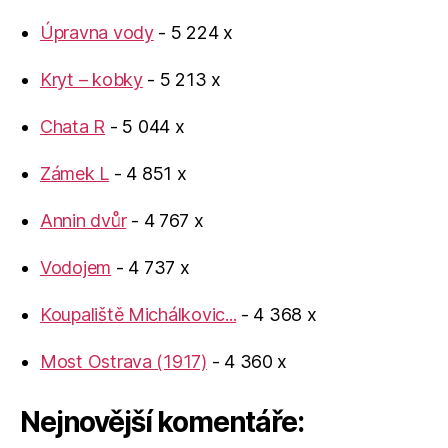
Úpravna vody
- 5 224 x
Kryt – kobky
- 5 213 x
Chata R
- 5 044 x
Zámek L
- 4 851 x
Annin dvůr
- 4 767 x
Vodojem
- 4 737 x
Koupaliště Michálkovic...
- 4 368 x
Most Ostrava (1917)
- 4 360 x
Nejnovější komentáře: