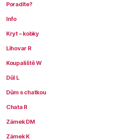
Poradíte?
Info
Kryt – kobky
Lihovar R
Koupaliště W
Důl L
Dům s chatkou
Chata R
Zámek DM
Zámek K