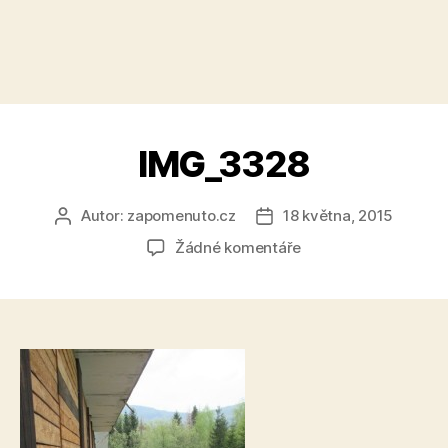
IMG_3328
Autor:
zapomenuto.cz
18 května, 2015
Autor
Datum
příspěvku
příspěvku
u
Žádné komentáře
textu
s
názvem
IMG_3328