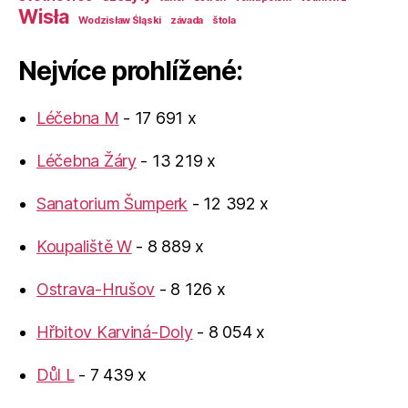
Wisła
Wodzisław Śląski
závada
štola
Nejvíce prohlížené:
Léčebna M
- 17 691 x
Léčebna Žáry
- 13 219 x
Sanatorium Šumperk
- 12 392 x
Koupaliště W
- 8 889 x
Ostrava-Hrušov
- 8 126 x
Hřbitov Karviná-Doly
- 8 054 x
Důl L
- 7 439 x