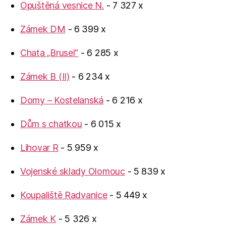
Opuštěná vesnice N.
- 7 327 x
Zámek DM
- 6 399 x
Chata „Brusel“
- 6 285 x
Zámek B (II)
- 6 234 x
Domy – Kostelanská
- 6 216 x
Dům s chatkou
- 6 015 x
Lihovar R
- 5 959 x
Vojenské sklady Olomouc
- 5 839 x
Koupaliště Radvanice
- 5 449 x
Zámek K
- 5 326 x