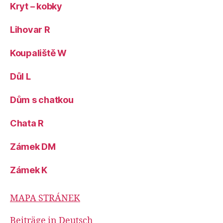
Kryt – kobky
Lihovar R
Koupaliště W
Důl L
Dům s chatkou
Chata R
Zámek DM
Zámek K
MAPA STRÁNEK
Beiträge in Deutsch