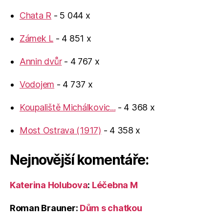
Chata R
- 5 044 x
Zámek L
- 4 851 x
Annin dvůr
- 4 767 x
Vodojem
- 4 737 x
Koupaliště Michálkovic...
- 4 368 x
Most Ostrava (1917)
- 4 358 x
Nejnovější komentáře:
Katerina Holubova
:
Léčebna M
Roman Brauner
:
Dům s chatkou