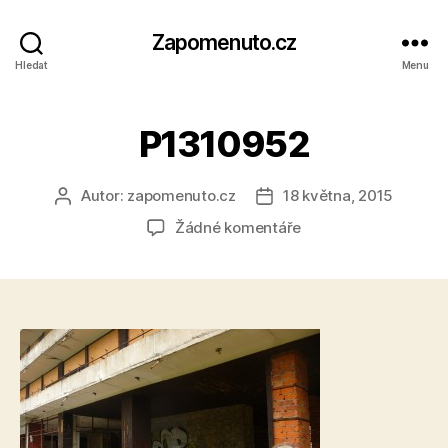
Zapomenuto.cz
Hledat
Menu
P1310952
Autor:
zapomenuto.cz
18 května, 2015
Autor
Datum
příspěvku
příspěvku
u
Žádné komentáře
textu
s
názvem
P1310952