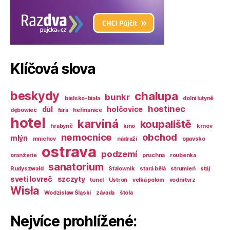
Klíčová slova
beskydy
chalupa
bunkr
bielsko-biała
dolní lutyně
hostinec
důl
holčovice
dębowiec
fara
heřmanice
hotel
karviná
koupaliště
hrabyně
kino
krnov
nemocnice
obchod
mlýn
mnichov
nádraží
opavsko
ostrava
podzemí
oranžerie
pruchna
roubenka
sanatorium
Rudyszwałd
Stalownik
stará bělá
strumień
stáj
sveti lovreč
szczyty
tunel
Ustroń
velká polom
vodní tvrz
Wisła
Wodzisław Śląski
závada
štola
Nejvíce prohlížené: