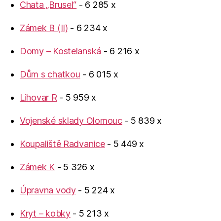
Chata „Brusel“
- 6 285 x
Zámek B (II)
- 6 234 x
Domy – Kostelanská
- 6 216 x
Dům s chatkou
- 6 015 x
Lihovar R
- 5 959 x
Vojenské sklady Olomouc
- 5 839 x
Koupaliště Radvanice
- 5 449 x
Zámek K
- 5 326 x
Úpravna vody
- 5 224 x
Kryt – kobky
- 5 213 x