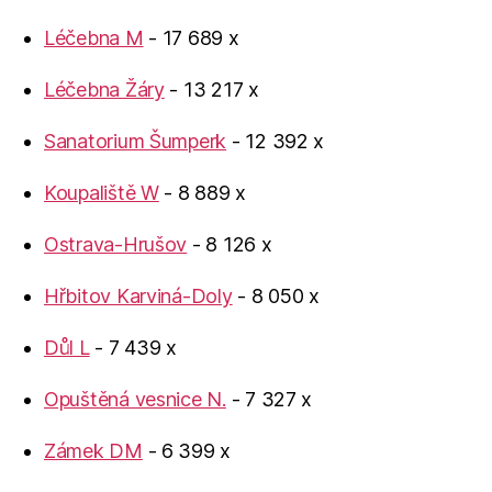
Léčebna M
- 17 689 x
Léčebna Žáry
- 13 217 x
Sanatorium Šumperk
- 12 392 x
Koupaliště W
- 8 889 x
Ostrava-Hrušov
- 8 126 x
Hřbitov Karviná-Doly
- 8 050 x
Důl L
- 7 439 x
Opuštěná vesnice N.
- 7 327 x
Zámek DM
- 6 399 x