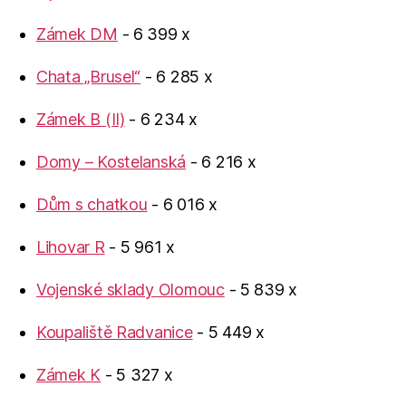
Zámek DM
- 6 399 x
Chata „Brusel“
- 6 285 x
Zámek B (II)
- 6 234 x
Domy – Kostelanská
- 6 216 x
Dům s chatkou
- 6 016 x
Lihovar R
- 5 961 x
Vojenské sklady Olomouc
- 5 839 x
Koupaliště Radvanice
- 5 449 x
Zámek K
- 5 327 x