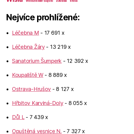
Wodzisław Śląski
závada
štola
Nejvíce prohlížené:
Léčebna M
- 17 691 x
Léčebna Žáry
- 13 219 x
Sanatorium Šumperk
- 12 392 x
Koupaliště W
- 8 889 x
Ostrava-Hrušov
- 8 127 x
Hřbitov Karviná-Doly
- 8 055 x
Důl L
- 7 439 x
Opuštěná vesnice N.
- 7 327 x