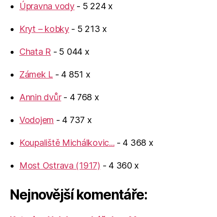
Úpravna vody
- 5 224 x
Kryt – kobky
- 5 213 x
Chata R
- 5 044 x
Zámek L
- 4 851 x
Annin dvůr
- 4 768 x
Vodojem
- 4 737 x
Koupaliště Michálkovic...
- 4 368 x
Most Ostrava (1917)
- 4 360 x
Nejnovější komentáře: