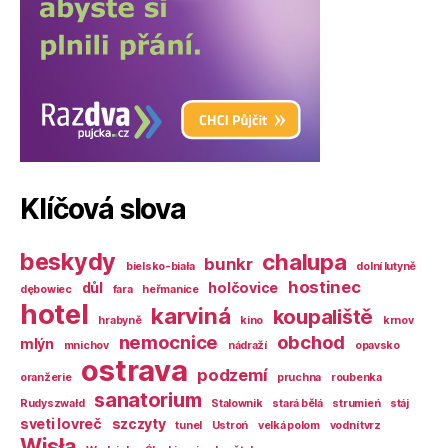
Klíčová slova
beskydy
chalupa
bunkr
bielsko-biała
dolní lutyně
hostinec
důl
holčovice
dębowiec
fara
heřmanice
hotel
karviná
koupaliště
hrabyně
kino
krnov
nemocnice
obchod
mlýn
mnichov
nádraží
opavsko
ostrava
podzemí
oranžerie
pruchna
roubenka
sanatorium
Rudyszwałd
Stalownik
stará bělá
strumień
stáj
sveti lovreč
szczyty
tunel
Ustroń
velká polom
vodní tvrz
Wisła