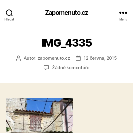
Zapomenuto.cz
Hledat
Menu
IMG_4335
Autor:
zapomenuto.cz
12 června, 2015
Autor
Datum
příspěvku
příspěvku
u
Žádné komentáře
textu
s
názvem
IMG_4335