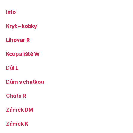
Info
Kryt – kobky
Lihovar R
Koupaliště W
Důl L
Dům s chatkou
Chata R
Zámek DM
Zámek K