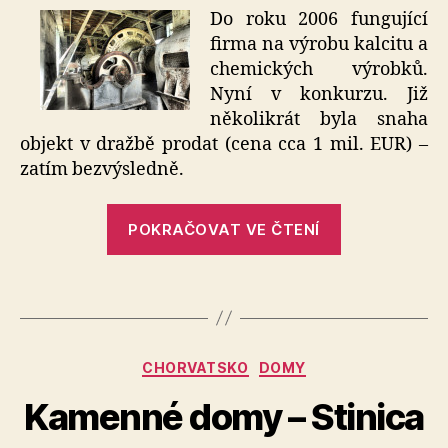
názvem
Do roku 2006 fungující
Domin
firma na výrobu kalcitu a
–
chemických výrobků.
Slavonski
Nyní v konkurzu. Již
Brod
několikrát byla snaha
objekt v dražbě prodat (cena cca 1 mil. EUR) –
zatím bezvýsledně.
„Domin
POKRAČOVAT VE ČTENÍ
–
Slavonski
Brod“
Rubriky
CHORVATSKO
DOMY
Kamenné domy – Stinica