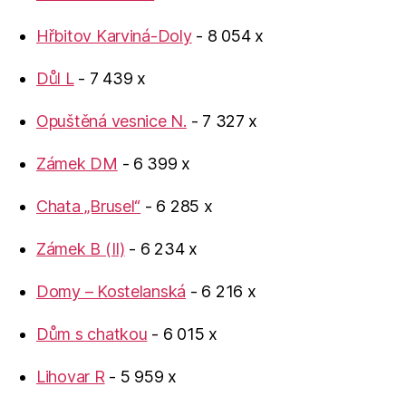
Hřbitov Karviná-Doly
- 8 054 x
Důl L
- 7 439 x
Opuštěná vesnice N.
- 7 327 x
Zámek DM
- 6 399 x
Chata „Brusel“
- 6 285 x
Zámek B (II)
- 6 234 x
Domy – Kostelanská
- 6 216 x
Dům s chatkou
- 6 015 x
Lihovar R
- 5 959 x