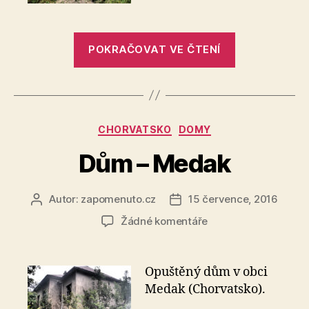
„Drážní
POKRAČOVAT VE ČTENÍ
domek
–
Madžarevo“
Rubriky
CHORVATSKO
DOMY
Dům – Medak
Autor:
zapomenuto.cz
15 července, 2016
Autor
Datum
příspěvku
příspěvku
u
Žádné komentáře
textu
s
názvem
Opuštěný dům v obci
Dům
Medak (Chorvatsko).
–