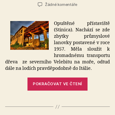
příspěvku
příspěvku
u
Žádné komentáře
textu
s
názvem
Opuštěné přístaviště
Přístav
(Stinica). Nachází se zde
Stinica
zbytky průmyslové
lanovky postavené v roce
1957. Měla sloužit k
hromadnému transportu
dřeva ze severního Velebitu na moře, odtud
dále na lodích pravděpodobně do Itálie.
„Přístav
POKRAČOVAT VE ČTENÍ
Stinica“