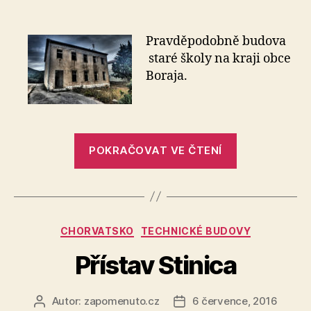
textu
s
názvem
Pravděpodobně budova
Škola
staré školy na kraji obce
(?)
Boraja.
Boraja
„Škola
POKRAČOVAT VE ČTENÍ
(?)
Boraja“
Rubriky
CHORVATSKO
TECHNICKÉ BUDOVY
Přístav Stinica
Autor:
zapomenuto.cz
6 července, 2016
Autor
Datum