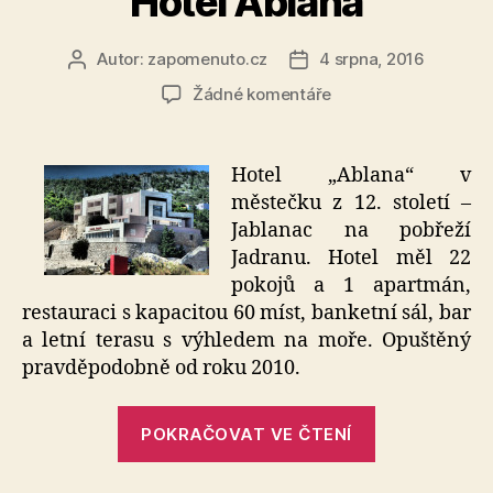
Hotel Ablana
Autor:
zapomenuto.cz
4 srpna, 2016
Autor
Datum
příspěvku
příspěvku
u
Žádné komentáře
textu
s
názvem
Hotel „Ablana“ v
Hotel
městečku z 12. století –
Ablana
Jablanac na pobřeží
Jadranu. Hotel měl 22
pokojů a 1 apartmán,
restauraci s kapacitou 60 míst, banketní sál, bar
a letní terasu s výhledem na moře. Opuštěný
pravděpodobně od roku 2010.
„Hotel
POKRAČOVAT VE ČTENÍ
Ablana“