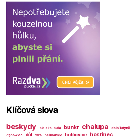
Klíčová slova
beskydy
chalupa
bunkr
bielsko-biała
dolní lutyně
hostinec
důl
holčovice
dębowiec
fara
heřmanice