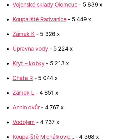
Vojenské sklady Olomouc
- 5 839 x
Koupaliště Radvanice
- 5 449 x
Zámek K
- 5 326 x
Úpravna vody
- 5 224 x
Kryt – kobky
- 5 213 x
Chata R
- 5 044 x
Zámek L
- 4 851 x
Annin dvůr
- 4 767 x
Vodojem
- 4 737 x
Koupaliště Michálkovic...
- 4 368 x