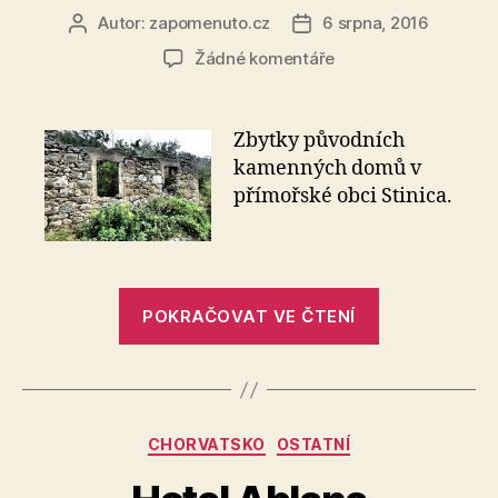
Autor:
zapomenuto.cz
6 srpna, 2016
Autor
Datum
příspěvku
příspěvku
u
Žádné komentáře
textu
s
názvem
Zbytky původních
Kamenné
kamenných domů v
domy
přímořské obci Stinica.
–
Stinica
„Kamenné
POKRAČOVAT VE ČTENÍ
domy
–
Stinica“
Rubriky
CHORVATSKO
OSTATNÍ