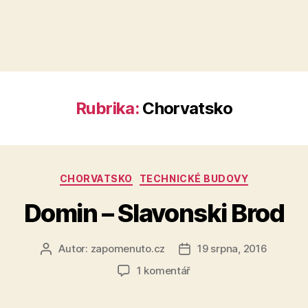
Rubrika:
Chorvatsko
Rubriky
CHORVATSKO
TECHNICKÉ BUDOVY
Domin – Slavonski Brod
Autor:
zapomenuto.cz
19 srpna, 2016
Autor
Datum
příspěvku
příspěvku
u
1 komentář
textu
s