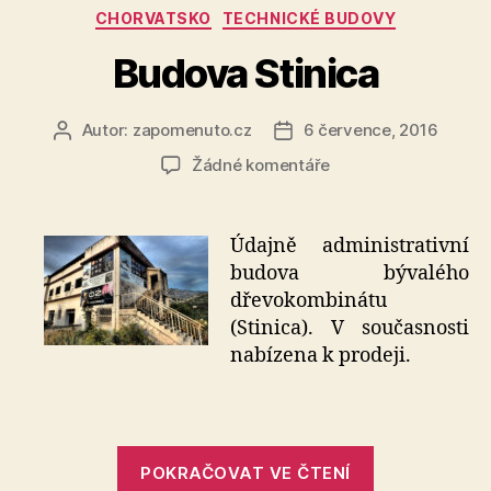
Rubriky
CHORVATSKO
TECHNICKÉ BUDOVY
Budova Stinica
Autor:
zapomenuto.cz
6 července, 2016
Autor
Datum
příspěvku
příspěvku
u
Žádné komentáře
textu
s
názvem
Údajně administrativní
Budova
budova bývalého
Stinica
dřevokombinátu
(Stinica). V současnosti
nabízena k prodeji.
„Budova
POKRAČOVAT VE ČTENÍ
Stinica“