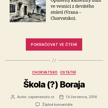
Opuštěný kamenný dům
Kamenný
ve vesnici z devátého
dům
století (Vrana –
–
Chorvatsko).
Vrana
„Kamenný
POKRAČOVAT VE ČTENÍ
dům
–
Vrana“
Rubriky
CHORVATSKO
OSTATNÍ
Škola (?) Boraja
Autor:
zapomenuto.cz
14 července, 2016
Autor
Datum
příspěvku
příspěvku
u
Žádné komentáře