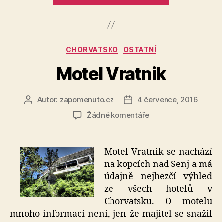
Rubriky
CHORVATSKO
OSTATNÍ
Motel Vratnik
Autor:
zapomenuto.cz
4 července, 2016
Autor
Datum
příspěvku
příspěvku
u
Žádné komentáře
textu
s
názvem
Motel Vratnik se nachází
Motel
na kopcích nad Senj a má
Vratnik
údajně nejhezčí výhled
ze všech hotelů v
Chorvatsku. O motelu
mnoho informací není, jen že majitel se snažil