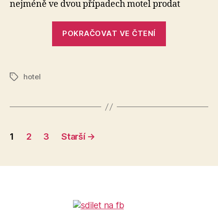
nejméně ve dvou případech motel prodat
„Motel
POKRAČOVAT VE ČTENÍ
Vratnik“
hotel
Štítky
Stránkování
1
2
3
Starší
→
příspěvků