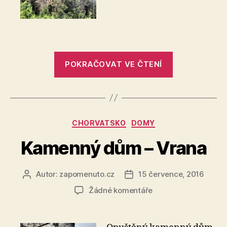
Medak
„Dům
POKRAČOVAT VE ČTENÍ
–
Medak“
Rubriky
CHORVATSKO
DOMY
Kamenný dům – Vrana
Autor:
zapomenuto.cz
15 července, 2016
Autor
Datum
příspěvku
příspěvku
u
Žádné komentáře
textu
s
názvem