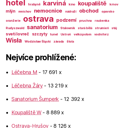
hotel
karviná
koupaliště
hrabyně
kino
krnov
nemocnice
obchod
mlýn
mnichov
nádraží
opavsko
ostrava
podzemí
oranžerie
pruchna
roubenka
sanatorium
Rudyszwałd
Stalownik
stará bělá
strumień
stáj
sveti lovreč
szczyty
tunel
Ustroń
velká polom
vodní tvrz
Wisła
Wodzisław Śląski
závada
štola
Nejvíce prohlížené:
Léčebna M
- 17 691 x
Léčebna Žáry
- 13 219 x
Sanatorium Šumperk
- 12 392 x
Koupaliště W
- 8 889 x
Ostrava-Hrušov
- 8 126 x