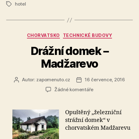
hotel
Štítky
Rubriky
CHORVATSKO
TECHNICKÉ BUDOVY
Drážní domek –
Madžarevo
Autor:
zapomenuto.cz
16 července, 2016
Autor
Datum
příspěvku
příspěvku
u
Žádné komentáře
textu
s
názvem
Opuštěný „železniční
Drážní
strážní domek“ v
domek
chorvatském Madžarevu
–
Madžarevo