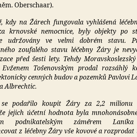
něm. Oberschaar).
, kdy na Žárech fungovala vyhlášená léčeb
ka krnovské nemocnice, byly objekty po st
ce udržovány ve velmi dobrém stavu. Př
ného zoufalého stavu léčebny Žáry je nev
izace před šesti lety. Tehdy Moravskoslezský
s Evženem Tošenovským prodal rozsáhlý k
ektonicky cenných budov a pozemků Pavlovi L
a Albrechtic.
se podařilo koupit Žáry za 2,2 milionu 
že jejich účetní hodnota byla mnohonásobně
ným podnikatelským záměrem Laníka
covat z léčebny Žáry vše kovové a rozprodat 