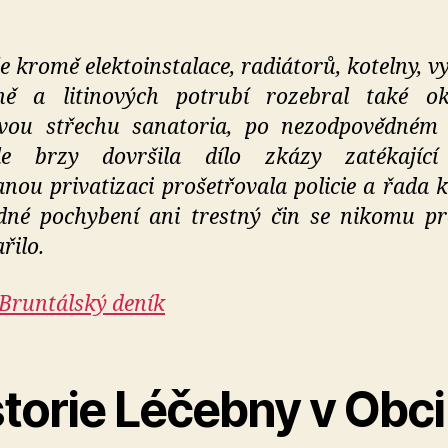
e kromě elektoinstalace, radiátorů, kotelny, v
ně a litinových potrubí rozebral také o
ovou střechu sanatoria, po nezodpovědném 
ele brzy dovršila dílo zkázy zatékající
nou privatizaci prošetřovala policie a řada k
dné pochybení ani trestný čin se nikomu p
řilo.
Bruntálský deník
storie Léčebny v Obci