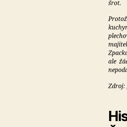
šrot.
Protož
kuchy
plech
majit
Zpacka
ale žá
nepoda
Zdroj:
Hi