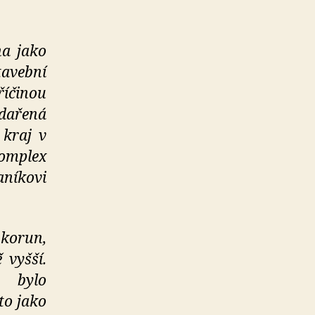
na jako
avební
íčinou
ydařená
 kraj v
omplex
aníkovi
korun,
 vyšší.
 bylo
to jako