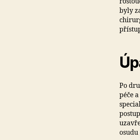
rostou
byly z
chirur
přístu
Úp
Po dru
péče a
specia
postup
uzavř
osudu 