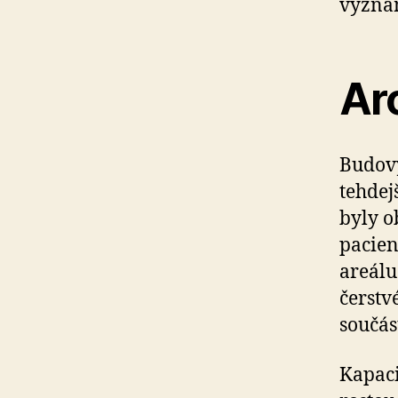
význa
Ar
Budovy
tehdej
byly o
pacien
areálu
čerstv
součás
Kapaci