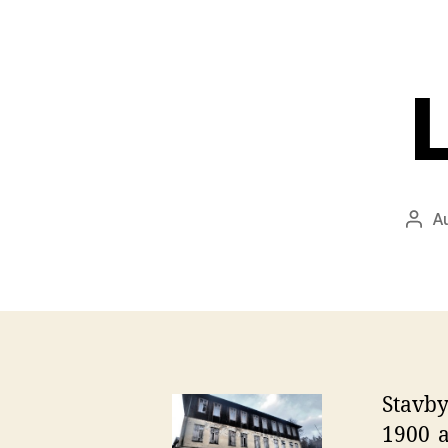
Au
Auto
přís
Stavby
1900 a