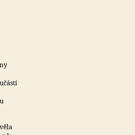
ony
učástí
ou
věla