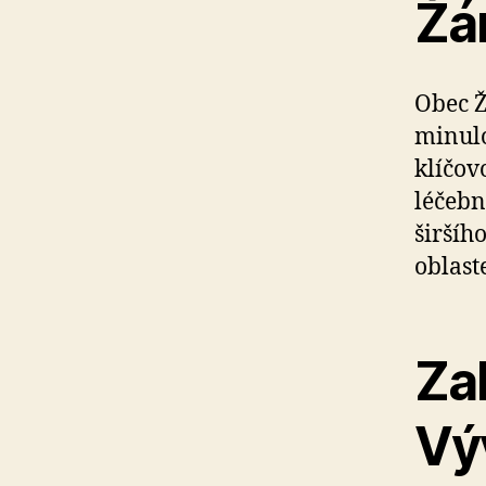
Žá
Obec Ž
minulo
klíčov
léčebn
širšíh
oblast
Zal
Vý