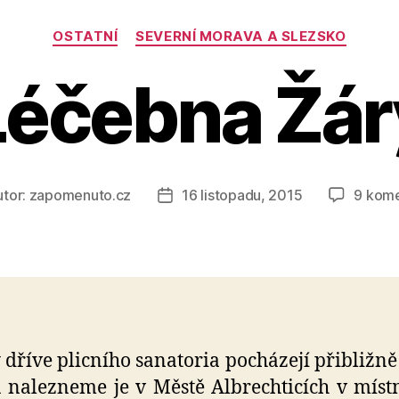
Rubriky
OSTATNÍ
SEVERNÍ MORAVA A SLEZSKO
Léčebna Žár
tor:
zapomenuto.cz
16 listopadu, 2015
9 kom
r
Datum
pěvku
příspěvku
 dříve plicního sanatoria pocházejí přibližně
 nalezneme je v Městě Albrechticích v místn