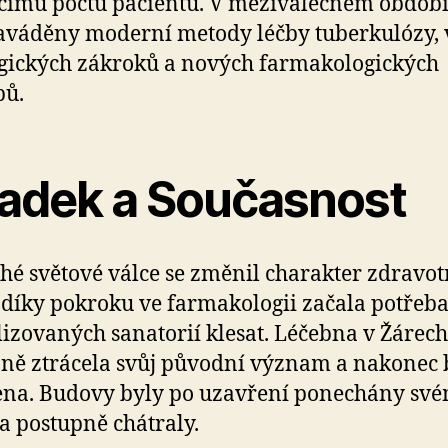
címu počtu pacientů. V meziválečném období
aváděny moderní metody léčby tuberkulózy, 
gických zákroků a nových farmakologických
pů.
adek a Současnost
hé světové válce se změnil charakter zdravot
 díky pokroku ve farmakologii začala potřeb
lizovaných sanatorií klesat. Léčebna v Žárech
ně ztrácela svůj původní význam a nakonec 
ena. Budovy byly po uzavření ponechány sv
a postupně chátraly.