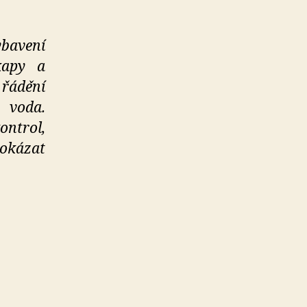
ybavení
kapy a
řádění
 voda.
ontrol,
rokázat