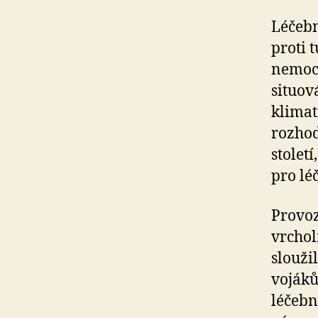
Léčebn
proti 
nemocí
situov
klimat
rozho
stolet
pro lé
Provoz
vrchol
slouži
vojáků
léčebn