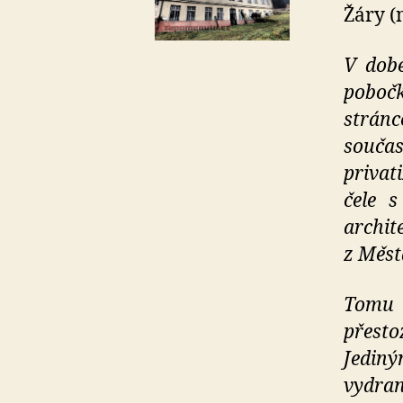
Žáry (
V době
poboč
strán
součas
privat
čele 
archit
z Měst
Tomu 
přesto
Jedi
vydran