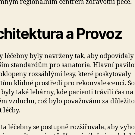
mným regionálním centrem zdravotní péče.
chitektura a Provoz
 léčebny byly navrženy tak, aby odpovídaly
ším standardům pro sanatoria. Hlavní pavil
bklopeny rozsáhlými lesy, které poskytovaly
tům klidné prostředí pro rekonvalescenci. So
 byly také lehárny, kde pacienti trávili čas na
ém vzduchu, což bylo považováno za důležit
t léčby.
ta léčebny se postupně rozšiřovala, aby vyho