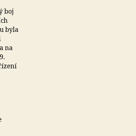
ý boj
ích
pu byla
i
a na
9.
řízení
e