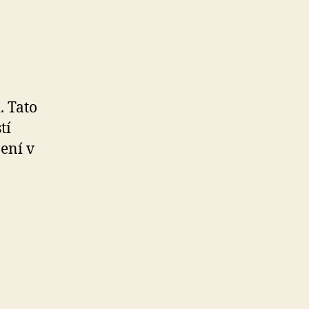
. Tato
tí
ení v