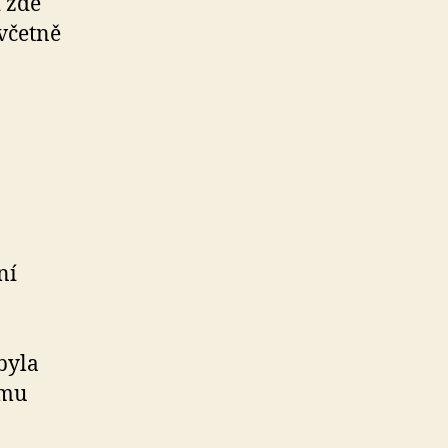
 zde
včetně
ní
a
byla
ému