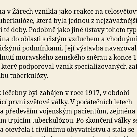
a v Žárech vznikla jako reakce na celosvětov
tuberkulóze, která byla jednou z nejzávažnějš
 té doby. Podobně jako jiné ústavy tohoto ty
ána do oblasti s čistým vzduchem a vhodným
ickými podmínkami. Její výstavba navazoval
dnutí moravského zemského sněmu z konce 1
í, který podporoval vznik specializovaných za
čbu tuberkulózy.
 léčebny byl zahájen v roce 1917, v období
ící první světové války. V počátečních letech
la především vojenským pacientům, zejména
m trpícím tuberkulózou. Po skončení války s
a otevřela i civilnímu obyvatelstvu a stala se