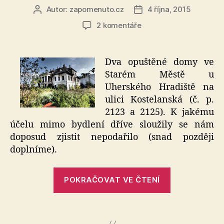
Autor:
zapomenuto.cz
4 října, 2015
Autor
Datum
příspěvku
příspěvku
u
2 komentáře
textu
s
názvem
Dva opuštěné domy ve
Domy
Starém Městě u
–
Uherského Hradiště na
Kostelanská
ulici Kostelanská (č. p.
2123 a 2125). K jakému
účelu mimo bydlení dříve sloužily se nám
doposud zjistit nepodařilo (snad později
doplníme).
„Domy
POKRAČOVAT VE ČTENÍ
–
Kostelanská