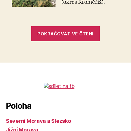
(okres Kroměříž).
„JZD
POKRAČOVAT VE ČTENÍ
–
Zástřizly“
Poloha
Severní Morava a Slezsko
Jižní Morava