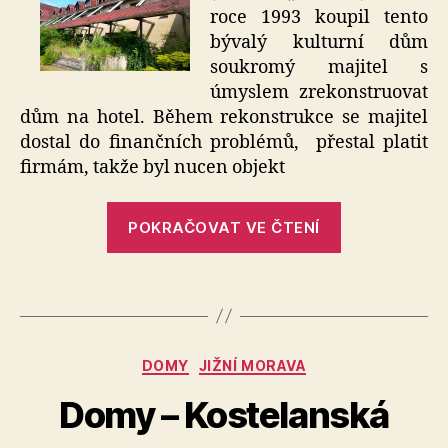
dů
roce 1993 koupil tento
bývalý kulturní dům
soukromý majitel s
úmyslem zrekonstruovat
dům na hotel. Během rekonstrukce se majitel
dostal do finančních problémů, přestal platit
firmám, takže byl nucen objekt
„Kulturní
POKRAČOVAT VE ČTENÍ
dům“
Rubriky
DOMY
JIŽNÍ MORAVA
Domy – Kostelanská