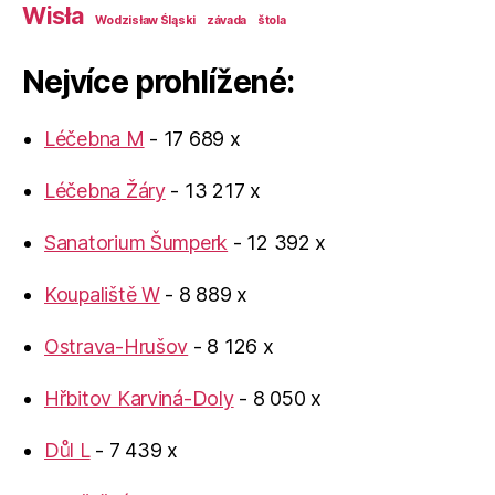
Wisła
Wodzisław Śląski
závada
štola
Nejvíce prohlížené:
Léčebna M
- 17 689 x
Léčebna Žáry
- 13 217 x
Sanatorium Šumperk
- 12 392 x
Koupaliště W
- 8 889 x
Ostrava-Hrušov
- 8 126 x
Hřbitov Karviná-Doly
- 8 050 x
Důl L
- 7 439 x