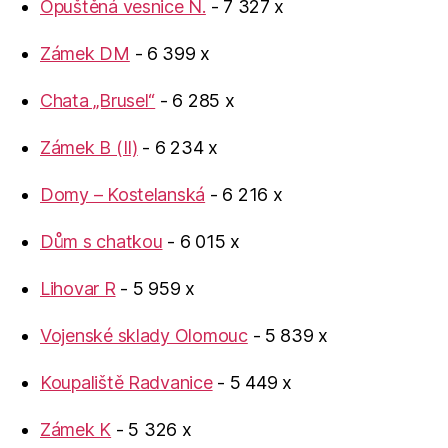
Opuštěná vesnice N.
- 7 327 x
Zámek DM
- 6 399 x
Chata „Brusel“
- 6 285 x
Zámek B (II)
- 6 234 x
Domy – Kostelanská
- 6 216 x
Dům s chatkou
- 6 015 x
Lihovar R
- 5 959 x
Vojenské sklady Olomouc
- 5 839 x
Koupaliště Radvanice
- 5 449 x
Zámek K
- 5 326 x