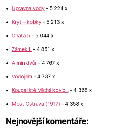
Úpravna vody
- 5 224 x
Kryt – kobky
- 5 213 x
Chata R
- 5 044 x
Zámek L
- 4 851 x
Annin dvůr
- 4 767 x
Vodojem
- 4 737 x
Koupaliště Michálkovic...
- 4 368 x
Most Ostrava (1917)
- 4 358 x
Nejnovější komentáře: