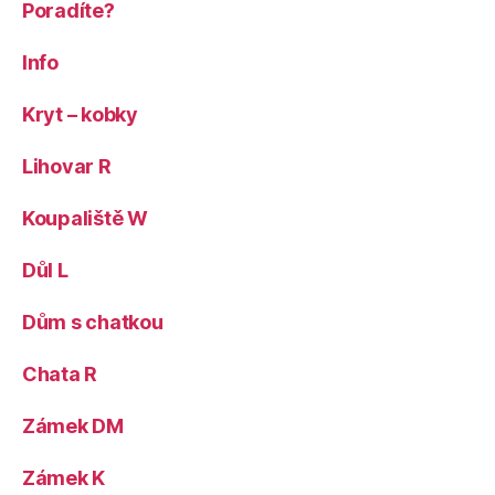
Poradíte?
Info
Kryt – kobky
Lihovar R
Koupaliště W
Důl L
Dům s chatkou
Chata R
Zámek DM
Zámek K