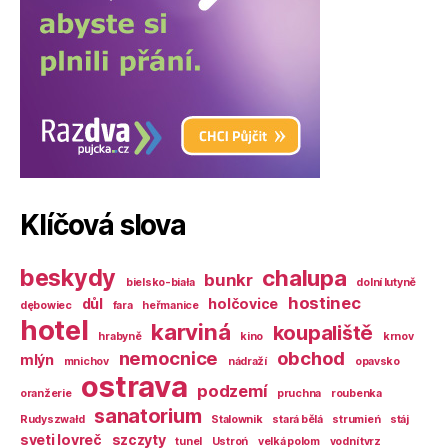
Klíčová slova
beskydy
chalupa
bunkr
bielsko-biała
dolní lutyně
hostinec
důl
holčovice
dębowiec
fara
heřmanice
hotel
karviná
koupaliště
hrabyně
kino
krnov
nemocnice
obchod
mlýn
mnichov
nádraží
opavsko
ostrava
podzemí
oranžerie
pruchna
roubenka
sanatorium
Rudyszwałd
Stalownik
stará bělá
strumień
stáj
sveti lovreč
szczyty
tunel
Ustroń
velká polom
vodní tvrz