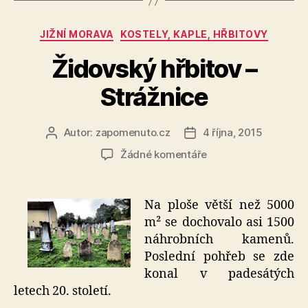
Rubriky
JIŽNÍ MORAVA
KOSTELY, KAPLE, HŘBITOVY
Židovský hřbitov –
Strážnice
Autor:
zapomenuto.cz
4 října, 2015
Autor
Datum
příspěvku
příspěvku
u
Žádné komentáře
textu
s
názvem
Na ploše větší než 5000
Židovský
m² se dochovalo asi 1500
hřbitov
náhrobních kamenů.
–
Poslední pohřeb se zde
Strážnice
konal v padesátých
letech 20. století.