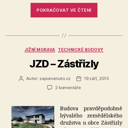
„Židovský
POKRAČOVAT VE ČTENÍ
hřbitov
–
Strážnice“
Rubriky
JIŽNÍ MORAVA
TECHNICKÉ BUDOVY
JZD – Zástřizly
Autor:
zapomenuto.cz
19 září, 2015
Autor
Datum
příspěvku
příspěvku
u
2 komentáře
textu
s
názvem
Budova pravděpodobně
JZD
bývalého zemědělského
–
družstva u obce Zástřizly
Zástřizly