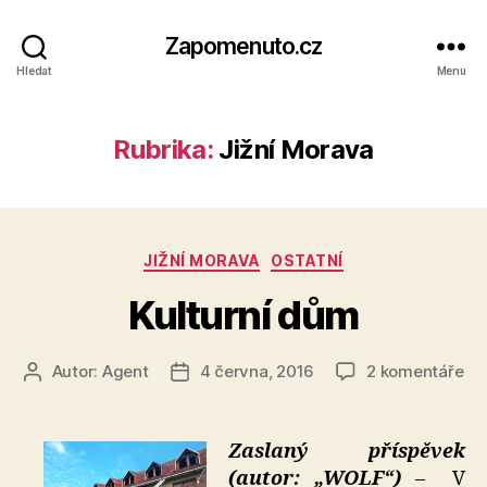
Zapomenuto.cz
Hledat
Menu
Rubrika:
Jižní Morava
Rubriky
JIŽNÍ MORAVA
OSTATNÍ
Kulturní dům
u
Autor:
Agent
4 června, 2016
2 komentáře
Autor
Datum
tex
příspěvku
příspěvku
s
ná
Zaslaný příspěvek
Kul
(autor: „WOLF“)
– V