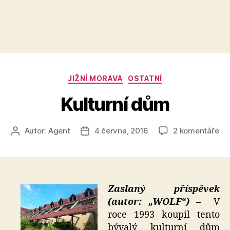
Rubriky
JIŽNÍ MORAVA
OSTATNÍ
Kulturní dům
u
Autor:
Agent
4 června, 2016
2 komentáře
Autor
Datum
tex
příspěvku
příspěvku
s
ná
Kul
dů
Zaslaný příspěvek
(autor: „WOLF“)
– V
roce 1993 koupil tento
bývalý kulturní dům