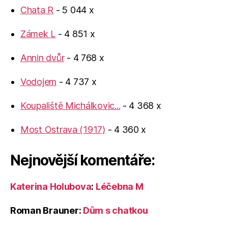
Chata R
- 5 044 x
Zámek L
- 4 851 x
Annin dvůr
- 4 768 x
Vodojem
- 4 737 x
Koupaliště Michálkovic...
- 4 368 x
Most Ostrava (1917)
- 4 360 x
Nejnovější komentáře:
Katerina Holubova
:
Léčebna M
Roman Brauner
:
Dům s chatkou