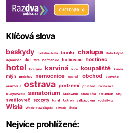
Klíčová slova
beskydy
chalupa
bunkr
bielsko-biała
dolní lutyně
hostinec
důl
holčovice
dębowiec
fara
heřmanice
hotel
karviná
koupaliště
hrabyně
kino
krnov
nemocnice
obchod
mlýn
mnichov
nádraží
opavsko
ostrava
podzemí
oranžerie
pruchna
roubenka
sanatorium
Rudyszwałd
Stalownik
stará bělá
strumień
stáj
sveti lovreč
szczyty
tunel
Ustroń
velká polom
vodní tvrz
Wisła
Wodzisław Śląski
závada
štola
Nejvíce prohlížené: