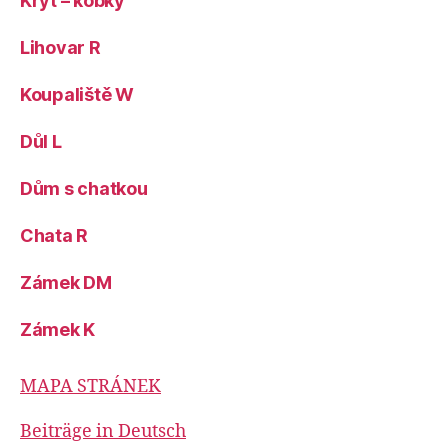
Kryt – kobky
Lihovar R
Koupaliště W
Důl L
Dům s chatkou
Chata R
Zámek DM
Zámek K
MAPA STRÁNEK
Beiträge in Deutsch