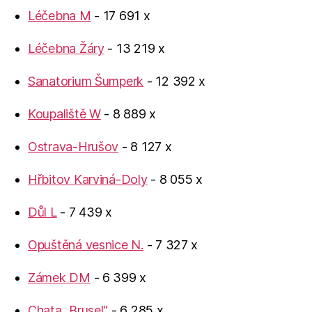
Léčebna M
- 17 691 x
Léčebna Žáry
- 13 219 x
Sanatorium Šumperk
- 12 392 x
Koupaliště W
- 8 889 x
Ostrava-Hrušov
- 8 127 x
Hřbitov Karviná-Doly
- 8 055 x
Důl L
- 7 439 x
Opuštěná vesnice N.
- 7 327 x
Zámek DM
- 6 399 x
Chata „Brusel“
- 6 285 x