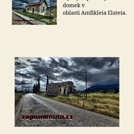
–
domek v
Amfikleia
oblasti Amfikleia Elateia.
Elateia