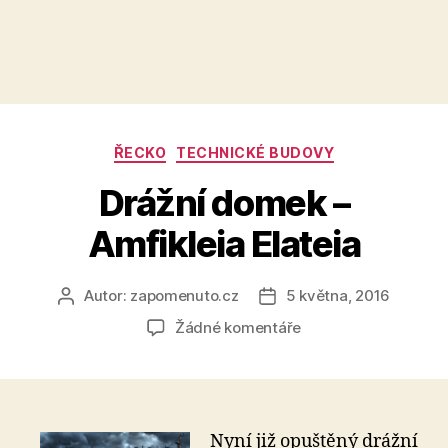
Rubriky
ŘECKO
TECHNICKÉ BUDOVY
Drážní domek –
Amfikleia Elateia
Autor:
zapomenuto.cz
5 května, 2016
Autor
Datum
příspěvku
příspěvku
u
Žádné komentáře
textu
s
názvem
Drážní
domek
Nyní již opuštěný drážní