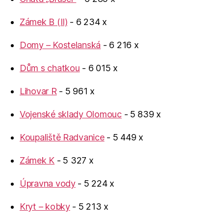
Zámek B (II)
- 6 234 x
Domy – Kostelanská
- 6 216 x
Dům s chatkou
- 6 015 x
Lihovar R
- 5 961 x
Vojenské sklady Olomouc
- 5 839 x
Koupaliště Radvanice
- 5 449 x
Zámek K
- 5 327 x
Úpravna vody
- 5 224 x
Kryt – kobky
- 5 213 x