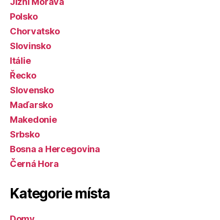
Jižní Morava
Polsko
Chorvatsko
Slovinsko
Itálie
Řecko
Slovensko
Maďarsko
Makedonie
Srbsko
Bosna a Hercegovina
Černá Hora
Kategorie místa
Domy