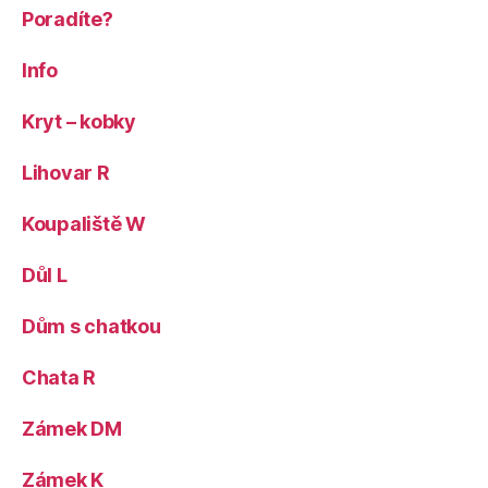
Poradíte?
Info
Kryt – kobky
Lihovar R
Koupaliště W
Důl L
Dům s chatkou
Chata R
Zámek DM
Zámek K