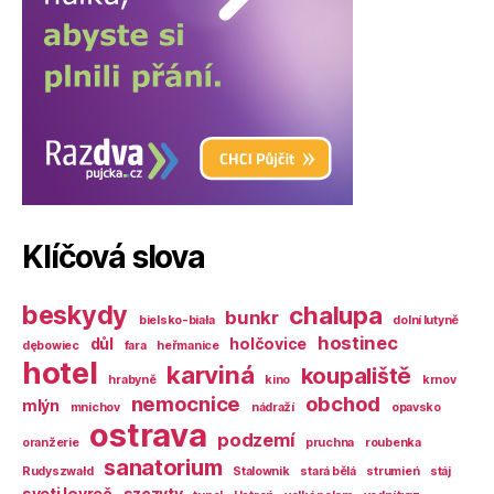
Klíčová slova
beskydy
chalupa
bunkr
bielsko-biała
dolní lutyně
hostinec
důl
holčovice
dębowiec
fara
heřmanice
hotel
karviná
koupaliště
hrabyně
kino
krnov
nemocnice
obchod
mlýn
mnichov
nádraží
opavsko
ostrava
podzemí
oranžerie
pruchna
roubenka
sanatorium
Rudyszwałd
Stalownik
stará bělá
strumień
stáj
sveti lovreč
szczyty