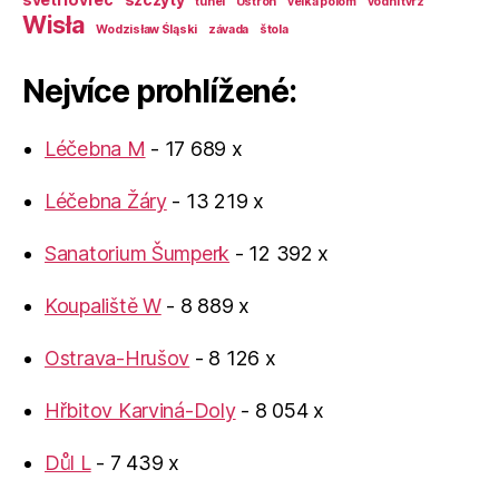
tunel
Ustroń
velká polom
vodní tvrz
Wisła
Wodzisław Śląski
závada
štola
Nejvíce prohlížené:
Léčebna M
- 17 689 x
Léčebna Žáry
- 13 219 x
Sanatorium Šumperk
- 12 392 x
Koupaliště W
- 8 889 x
Ostrava-Hrušov
- 8 126 x
Hřbitov Karviná-Doly
- 8 054 x
Důl L
- 7 439 x