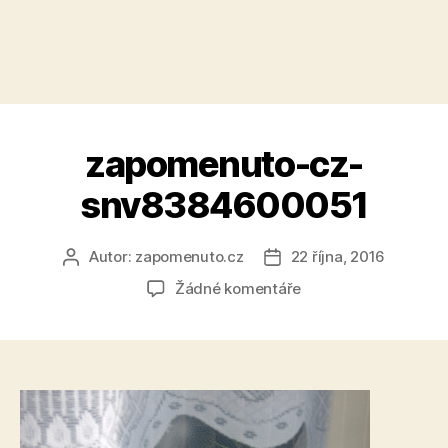
zapomenuto-cz-
snv8384600051
Autor:
zapomenuto.cz
22 října, 2016
Autor
Datum
příspěvku
příspěvku
u
Žádné komentáře
textu
s
názvem
zapomenuto-
cz-
snv8384600051