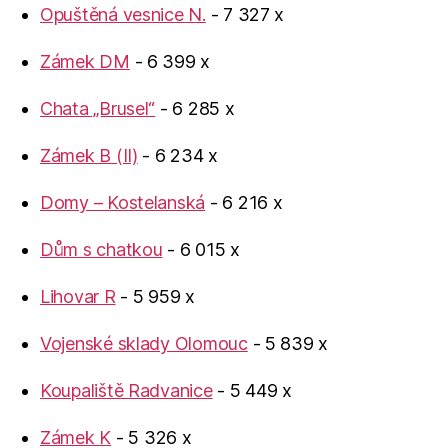
Opuštěná vesnice N.
- 7 327 x
Zámek DM
- 6 399 x
Chata „Brusel“
- 6 285 x
Zámek B (II)
- 6 234 x
Domy – Kostelanská
- 6 216 x
Dům s chatkou
- 6 015 x
Lihovar R
- 5 959 x
Vojenské sklady Olomouc
- 5 839 x
Koupaliště Radvanice
- 5 449 x
Zámek K
- 5 326 x