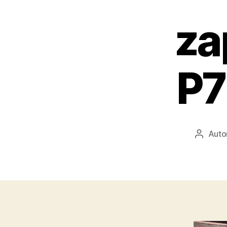
za
P7
Auto
Autor
příspěv