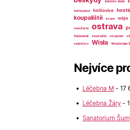
bielsko-biała
hosti
holčovice
heřmanice
koupaliště
mlýn
krnov
ostrava
p
oranžerie
Stalownik
stará bělá
strumień
st
Wisła
vodní tvrz
Wodzisław Ś
Nejvíce pr
Léčebna M
- 17 
Léčebna Žáry
- 1
Sanatorium Šum