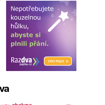
ova
chalupa