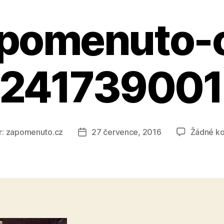
pomenuto-
24173900
r:
zapomenuto.cz
27 července, 2016
Žádné k
Datum
ku
příspěvku