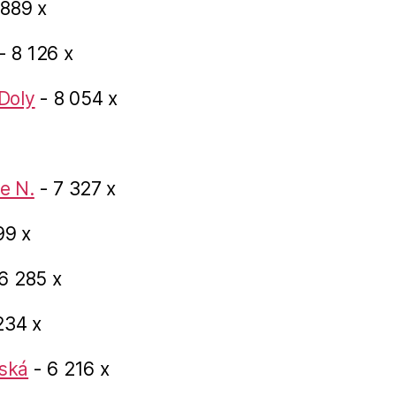
 889 x
- 8 126 x
Doly
- 8 054 x
e N.
- 7 327 x
99 x
6 285 x
234 x
ská
- 6 216 x