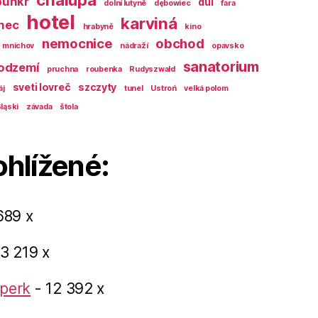
bunkr
důl
dolní lutyně
dębowiec
fara
hotel
karviná
nec
hrabyně
kino
nemocnice
obchod
mnichov
nádraží
opavsko
sanatorium
odzemí
pruchna
roubenka
Rudyszwałd
sveti lovreč
szczyty
áj
tunel
Ustroń
velká polom
ląski
závada
štola
ohlížené:
689 x
3 219 x
perk
- 12 392 x