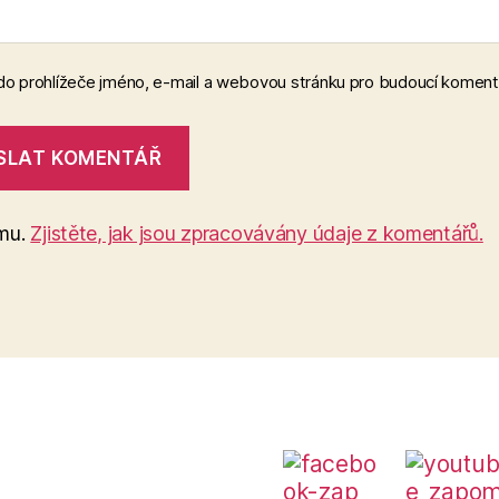
 do prohlížeče jméno, e-mail a webovou stránku pro budoucí koment
amu.
Zjistěte, jak jsou zpracovávány údaje z komentářů.