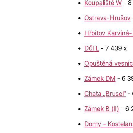
Koupaliště W
- 8
Ostrava-Hrušov
Hřbitov Karviná-
Důl L
- 7 439 x
Opuštěná vesnic
Zámek DM
- 6 3
Chata „Brusel“
- 
Zámek B (II)
- 6 
Domy – Kostelan