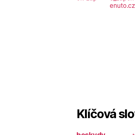
Klíčová sl
beskydy