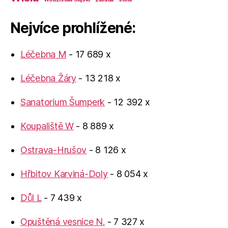
Nejvíce prohlížené:
Léčebna M
- 17 689 x
Léčebna Žáry
- 13 218 x
Sanatorium Šumperk
- 12 392 x
Koupaliště W
- 8 889 x
Ostrava-Hrušov
- 8 126 x
Hřbitov Karviná-Doly
- 8 054 x
Důl L
- 7 439 x
Opuštěná vesnice N.
- 7 327 x