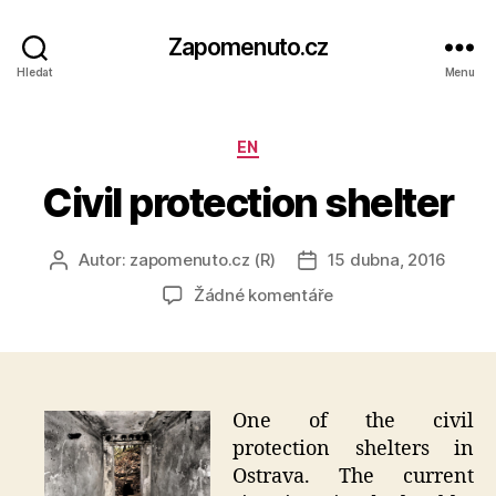
Zapomenuto.cz
Hledat
Menu
Rubriky
EN
Civil protection shelter
Autor:
zapomenuto.cz (R)
15 dubna, 2016
Autor
Datum
příspěvku
příspěvku
u
Žádné komentáře
textu
s
názvem
Civil
protection
One of the civil
shelter
protection shelters in
Ostrava. The current