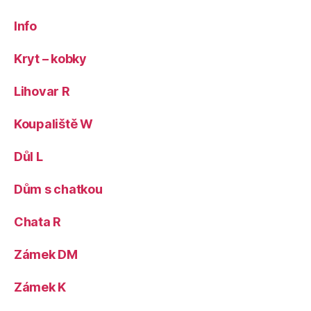
Info
Kryt – kobky
Lihovar R
Koupaliště W
Důl L
Dům s chatkou
Chata R
Zámek DM
Zámek K