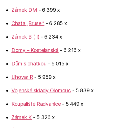
Zámek DM
- 6 399 x
Chata „Brusel“
- 6 285 x
Zámek B (II)
- 6 234 x
Domy – Kostelanská
- 6 216 x
Dům s chatkou
- 6 015 x
Lihovar R
- 5 959 x
Vojenské sklady Olomouc
- 5 839 x
Koupaliště Radvanice
- 5 449 x
Zámek K
- 5 326 x