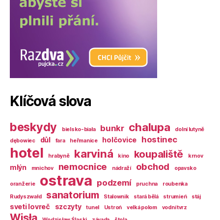
Klíčová slova
beskydy
chalupa
bunkr
bielsko-biała
dolní lutyně
hostinec
důl
holčovice
dębowiec
fara
heřmanice
hotel
karviná
koupaliště
hrabyně
kino
krnov
nemocnice
obchod
mlýn
mnichov
nádraží
opavsko
ostrava
podzemí
oranžerie
pruchna
roubenka
sanatorium
Rudyszwałd
Stalownik
stará bělá
strumień
stáj
sveti lovreč
szczyty
tunel
Ustroń
velká polom
vodní tvrz
Wisła
Wodzisław Śląski
závada
štola