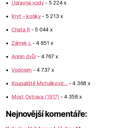
Úpravna vody
- 5 224 x
Kryt – kobky
- 5 213 x
Chata R
- 5 044 x
Zámek L
- 4 851 x
Annin dvůr
- 4 767 x
Vodojem
- 4 737 x
Koupaliště Michálkovic...
- 4 368 x
Most Ostrava (1917)
- 4 358 x
Nejnovější komentáře: