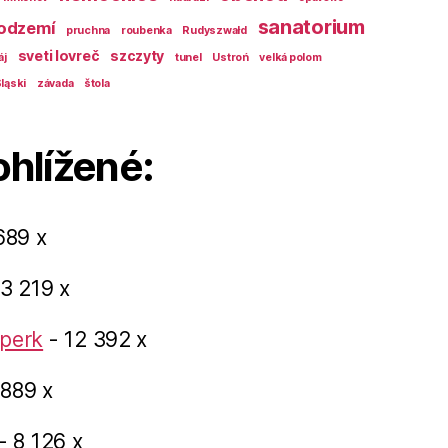
sanatorium
odzemí
pruchna
roubenka
Rudyszwałd
sveti lovreč
szczyty
áj
tunel
Ustroń
velká polom
ląski
závada
štola
ohlížené:
689 x
3 219 x
perk
- 12 392 x
 889 x
- 8 126 x