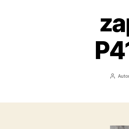
za
P4
Auto
Autor
příspěv