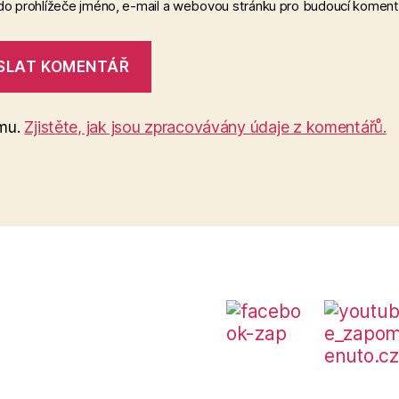
 do prohlížeče jméno, e-mail a webovou stránku pro budoucí koment
amu.
Zjistěte, jak jsou zpracovávány údaje z komentářů.