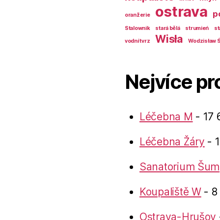
ostrava
p
oranžerie
Stalownik
stará bělá
strumień
st
Wisła
vodní tvrz
Wodzisław Ś
Nejvíce pr
Léčebna M
- 17 
Léčebna Žáry
- 1
Sanatorium Šum
Koupaliště W
- 8
Ostrava-Hrušov