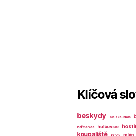
Klíčová sl
beskydy
bielsko-biała
hosti
holčovice
heřmanice
koupaliště
mlýn
krnov