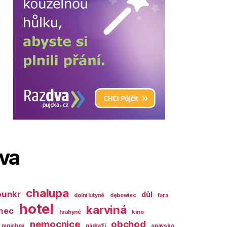
ova
chalupa
bunkr
důl
dolní lutyně
dębowiec
fara
hotel
karviná
nec
hrabyně
kino
nemocnice
obchod
mnichov
nádraží
opavsko