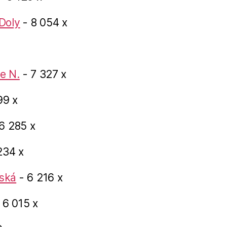
Doly
- 8 054 x
e N.
- 7 327 x
99 x
6 285 x
234 x
ská
- 6 216 x
 6 015 x