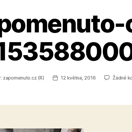
pomenuto-
15358800
r:
zapomenuto.cz (R)
12 května, 2016
Žádné k
Datum
ku
příspěvku