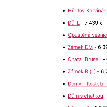
Hřbitov Karviná-
Důl L
- 7 439 x
Opuštěná vesnic
Zámek DM
- 6 3
Chata „Brusel“
- 
Zámek B (II)
- 6 
Domy – Kostelan
Dům s chatkou
-