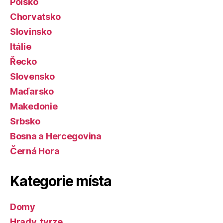
Polsko
Chorvatsko
Slovinsko
Itálie
Řecko
Slovensko
Maďarsko
Makedonie
Srbsko
Bosna a Hercegovina
Černá Hora
Kategorie místa
Domy
Hrady, tvrze