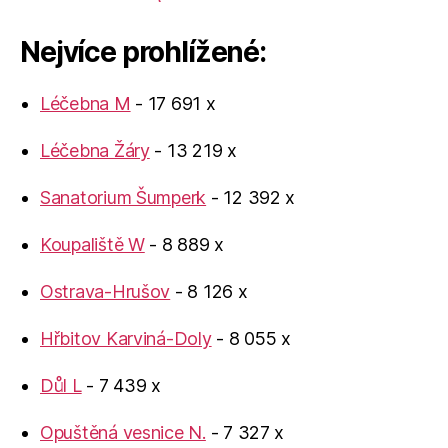
Nejvíce prohlížené:
Léčebna M
- 17 691 x
Léčebna Žáry
- 13 219 x
Sanatorium Šumperk
- 12 392 x
Koupaliště W
- 8 889 x
Ostrava-Hrušov
- 8 126 x
Hřbitov Karviná-Doly
- 8 055 x
Důl L
- 7 439 x
Opuštěná vesnice N.
- 7 327 x