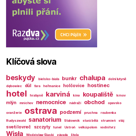
Klíčová slova
beskydy
chalupa
bunkr
bielsko-biała
dolní lutyně
hostinec
důl
holčovice
dębowiec
fara
heřmanice
hotel
karviná
koupaliště
hrabyně
kino
krnov
nemocnice
obchod
mlýn
mnichov
nádraží
opavsko
ostrava
podzemí
oranžerie
pruchna
roubenka
sanatorium
Rudyszwałd
Stalownik
stará bělá
strumień
stáj
sveti lovreč
szczyty
tunel
Ustroń
velká polom
vodní tvrz
Wisła
Wodzisław Śląski
závada
štola