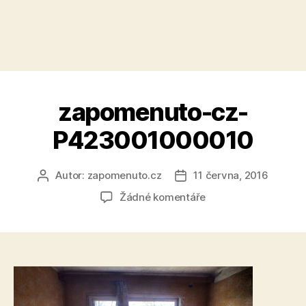
zapomenuto-cz-
P423001000010
Autor:
zapomenuto.cz
11 června, 2016
Autor
Datum
příspěvku
příspěvku
u
Žádné komentáře
textu
s
názvem
zapomenuto-
cz-
P423001000010