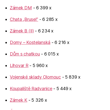
Zámek DM
- 6 399 x
Chata „Brusel“
- 6 285 x
Zámek B (II)
- 6 234 x
Domy – Kostelanská
- 6 216 x
Dům s chatkou
- 6 015 x
Lihovar R
- 5 960 x
Vojenské sklady Olomouc
- 5 839 x
Koupaliště Radvanice
- 5 449 x
Zámek K
- 5 326 x