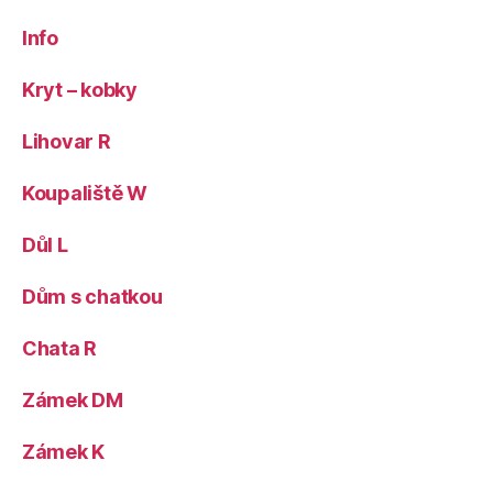
Info
Kryt – kobky
Lihovar R
Koupaliště W
Důl L
Dům s chatkou
Chata R
Zámek DM
Zámek K