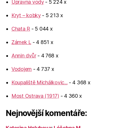
Úpravna vody
- 5 224 x
Kryt – kobky
- 5 213 x
Chata R
- 5 044 x
Zámek L
- 4 851 x
Annin dvůr
- 4 768 x
Vodojem
- 4 737 x
Koupaliště Michálkovic...
- 4 368 x
Most Ostrava (1917)
- 4 360 x
Nejnovější komentáře:
Katerina Holubova
:
Léčebna M