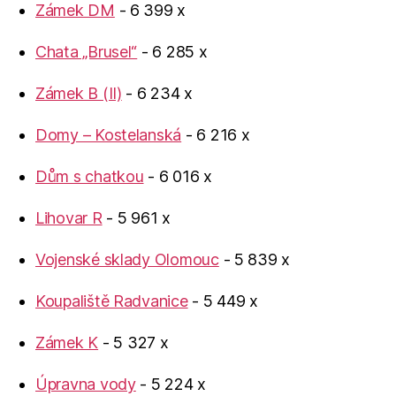
Zámek DM
- 6 399 x
Chata „Brusel“
- 6 285 x
Zámek B (II)
- 6 234 x
Domy – Kostelanská
- 6 216 x
Dům s chatkou
- 6 016 x
Lihovar R
- 5 961 x
Vojenské sklady Olomouc
- 5 839 x
Koupaliště Radvanice
- 5 449 x
Zámek K
- 5 327 x
Úpravna vody
- 5 224 x