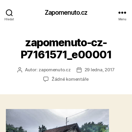
Zapomenuto.cz
Hledat
Menu
zapomenuto-cz-
P7161571_e00001
Autor:
zapomenuto.cz
29 ledna, 2017
Autor
Datum
příspěvku
příspěvku
u
Žádné komentáře
textu
s
názvem
zapomenuto-
cz-
P7161571_e00001