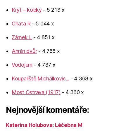
Kryt – kobky
- 5 213 x
Chata R
- 5 044 x
Zámek L
- 4 851 x
Annin dvůr
- 4 768 x
Vodojem
- 4 737 x
Koupaliště Michálkovic...
- 4 368 x
Most Ostrava (1917)
- 4 360 x
Nejnovější komentáře:
Katerina Holubova
:
Léčebna M