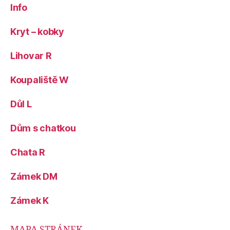
Info
Kryt – kobky
Lihovar R
Koupaliště W
Důl L
Dům s chatkou
Chata R
Zámek DM
Zámek K
MAPA STRÁNEK