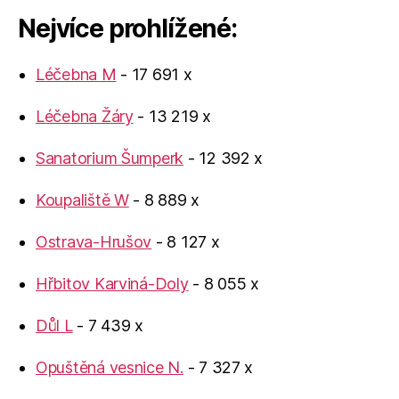
Nejvíce prohlížené:
Léčebna M
- 17 691 x
Léčebna Žáry
- 13 219 x
Sanatorium Šumperk
- 12 392 x
Koupaliště W
- 8 889 x
Ostrava-Hrušov
- 8 127 x
Hřbitov Karviná-Doly
- 8 055 x
Důl L
- 7 439 x
Opuštěná vesnice N.
- 7 327 x