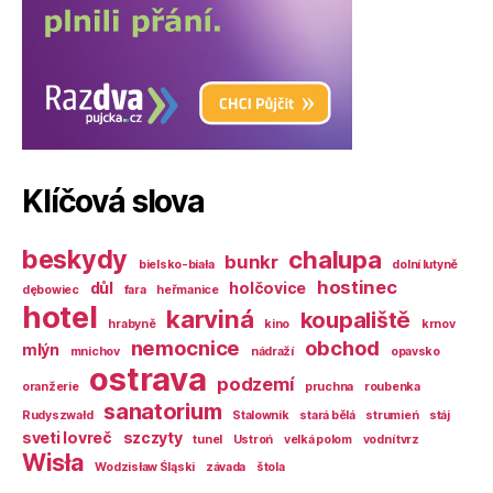
Klíčová slova
beskydy
chalupa
bunkr
bielsko-biała
dolní lutyně
hostinec
důl
holčovice
dębowiec
fara
heřmanice
hotel
karviná
koupaliště
hrabyně
kino
krnov
nemocnice
obchod
mlýn
mnichov
nádraží
opavsko
ostrava
podzemí
oranžerie
pruchna
roubenka
sanatorium
Rudyszwałd
Stalownik
stará bělá
strumień
stáj
sveti lovreč
szczyty
tunel
Ustroń
velká polom
vodní tvrz
Wisła
Wodzisław Śląski
závada
štola