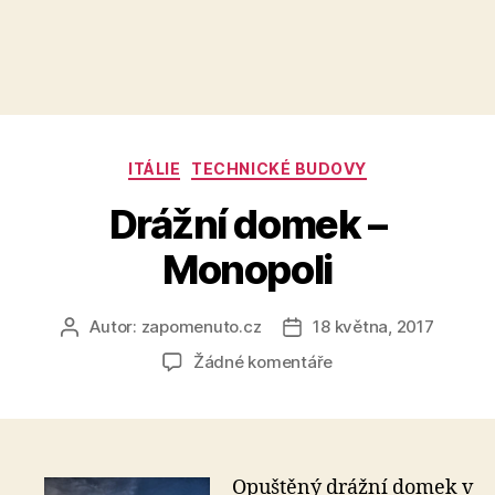
Rubriky
ITÁLIE
TECHNICKÉ BUDOVY
Drážní domek –
Monopoli
Autor:
zapomenuto.cz
18 května, 2017
Autor
Datum
příspěvku
příspěvku
u
Žádné komentáře
textu
s
názvem
Drážní
domek
Opuštěný drážní domek v