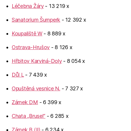
Léčebna Žáry
- 13 219 x
Sanatorium Šumperk
- 12 392 x
Koupaliště W
- 8 889 x
Ostrava-Hrušov
- 8 126 x
Hřbitov Karviná-Doly
- 8 054 x
Důl L
- 7 439 x
Opuštěná vesnice N.
- 7 327 x
Zámek DM
- 6 399 x
Chata „Brusel“
- 6 285 x
Zámek B (II)
- 6 234 x