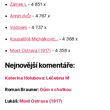
Zámek L
- 4 851 x
Annin dvůr
- 4 767 x
Vodojem
- 4 737 x
Koupaliště Michálkovic...
- 4 368 x
Most Ostrava (1917)
- 4 358 x
Nejnovější komentáře:
Katerina Holubova
:
Léčebna M
Roman Brauner
:
Dům s chatkou
Lukáš
:
Most Ostrava (1917)