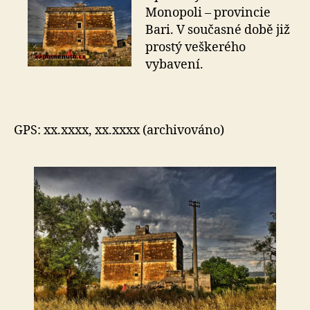
–
Monopoli – provincie
Monopoli
Bari. V současné době již
prostý veškerého
vybavení.
GPS: xx.xxxx, xx.xxxx (archivováno)