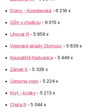
Domy – Kostelanská
- 6 216 x
Dům s chatkou
- 6 015 x
Lihovar R
- 5 959 x
Vojenské sklady Olomouc
- 5 839 x
Koupaliště Radvanice
- 5 449 x
Zámek K
- 5 326 x
Úpravna vody
- 5 224 x
Kryt – kobky
- 5 213 x
Chata R
- 5 044 x