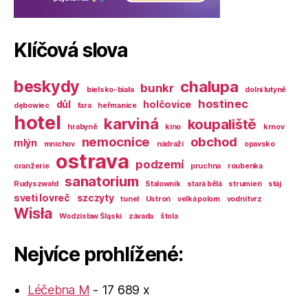
Klíčová slova
beskydy
chalupa
bunkr
bielsko-biała
dolní lutyně
hostinec
důl
holčovice
dębowiec
fara
heřmanice
hotel
karviná
koupaliště
hrabyně
kino
krnov
nemocnice
obchod
mlýn
mnichov
nádraží
opavsko
ostrava
podzemí
oranžerie
pruchna
roubenka
sanatorium
Rudyszwałd
Stalownik
stará bělá
strumień
stáj
sveti lovreč
szczyty
tunel
Ustroń
velká polom
vodní tvrz
Wisła
Wodzisław Śląski
závada
štola
Nejvíce prohlížené:
Léčebna M
- 17 689 x