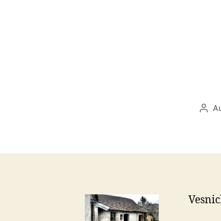
Au
Auto
přís
Vesnic