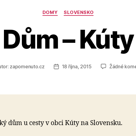
Rubriky
DOMY
SLOVENSKO
Dům – Kúty
tor:
zapomenuto.cz
18 října, 2015
Žádné kome
r
Datum
pěvku
příspěvku
ký dům u cesty v obci Kúty na Slovensku.