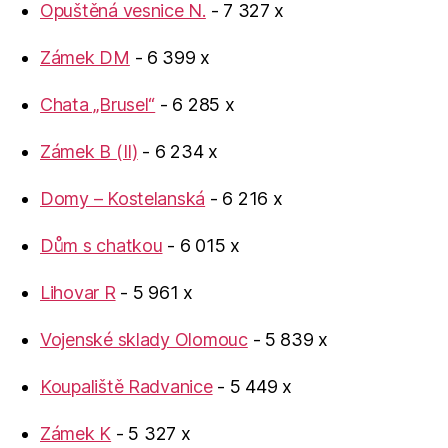
Opuštěná vesnice N.
- 7 327 x
Zámek DM
- 6 399 x
Chata „Brusel“
- 6 285 x
Zámek B (II)
- 6 234 x
Domy – Kostelanská
- 6 216 x
Dům s chatkou
- 6 015 x
Lihovar R
- 5 961 x
Vojenské sklady Olomouc
- 5 839 x
Koupaliště Radvanice
- 5 449 x
Zámek K
- 5 327 x