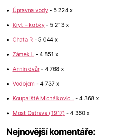
Úpravna vody
- 5 224 x
Kryt – kobky
- 5 213 x
Chata R
- 5 044 x
Zámek L
- 4 851 x
Annin dvůr
- 4 768 x
Vodojem
- 4 737 x
Koupaliště Michálkovic...
- 4 368 x
Most Ostrava (1917)
- 4 360 x
Nejnovější komentáře: