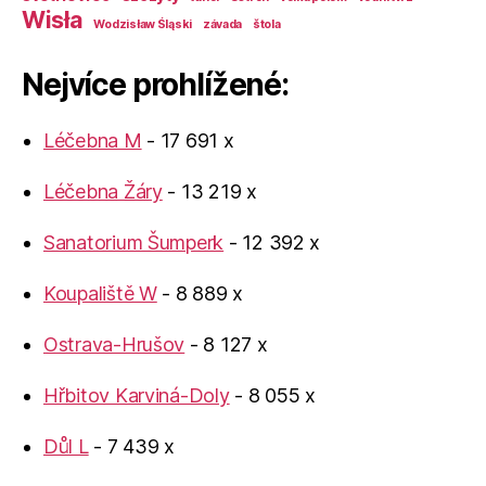
Wisła
Wodzisław Śląski
závada
štola
Nejvíce prohlížené:
Léčebna M
- 17 691 x
Léčebna Žáry
- 13 219 x
Sanatorium Šumperk
- 12 392 x
Koupaliště W
- 8 889 x
Ostrava-Hrušov
- 8 127 x
Hřbitov Karviná-Doly
- 8 055 x
Důl L
- 7 439 x