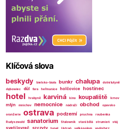
Klíčová slova
beskydy
chalupa
bunkr
bielsko-biała
dolní lutyně
hostinec
důl
holčovice
dębowiec
fara
heřmanice
hotel
karviná
koupaliště
hrabyně
kino
krnov
nemocnice
obchod
mlýn
mnichov
nádraží
opavsko
ostrava
podzemí
oranžerie
pruchna
roubenka
sanatorium
Rudyszwałd
Stalownik
stará bělá
strumień
stáj
sveti lovreč
szczyty
tunel
Ustroń
velká polom
vodní tvrz