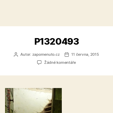
P1320493
Autor:
zapomenuto.cz
11 června, 2015
Autor
Datum
příspěvku
příspěvku
u
Žádné komentáře
textu
s
názvem
P1320493