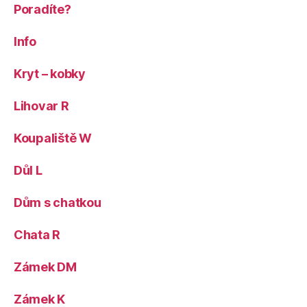
Poradíte?
Info
Kryt – kobky
Lihovar R
Koupaliště W
Důl L
Dům s chatkou
Chata R
Zámek DM
Zámek K