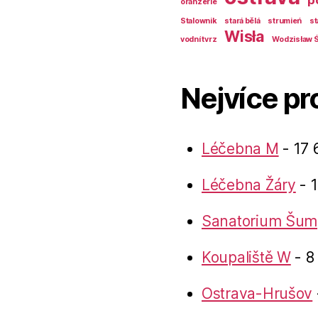
p
oranžerie
Stalownik
stará bělá
strumień
st
Wisła
vodní tvrz
Wodzisław Ś
Nejvíce pr
Léčebna M
- 17 
Léčebna Žáry
- 1
Sanatorium Šum
Koupaliště W
- 8
Ostrava-Hrušov