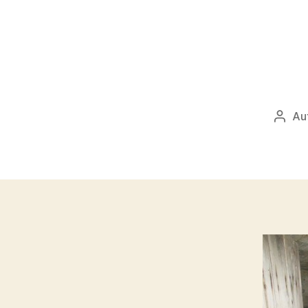
Au
Autor
přísp