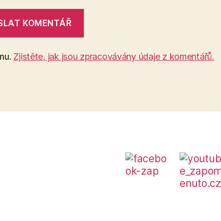
amu.
Zjistěte, jak jsou zpracovávány údaje z komentářů.