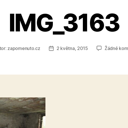
IMG_3163
tor:
zapomenuto.cz
2 května, 2015
Žádné kom
Datum
ěvku
příspěvku