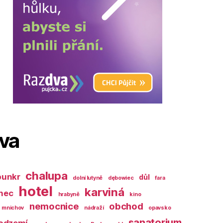
ova
chalupa
bunkr
důl
dolní lutyně
dębowiec
fara
hotel
karviná
nec
hrabyně
kino
nemocnice
obchod
mnichov
nádraží
opavsko
sanatorium