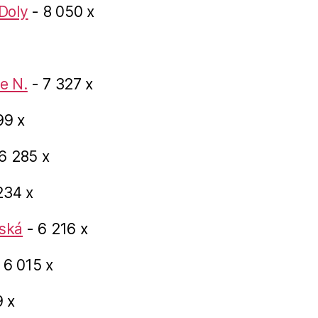
Doly
- 8 050 x
e N.
- 7 327 x
99 x
6 285 x
234 x
ská
- 6 216 x
 6 015 x
 x