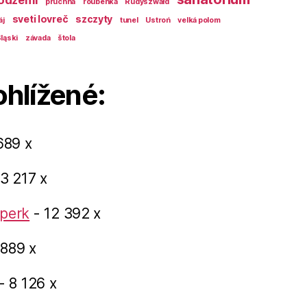
odzemí
pruchna
roubenka
Rudyszwałd
sveti lovreč
szczyty
áj
tunel
Ustroń
velká polom
ląski
závada
štola
ohlížené:
689 x
3 217 x
perk
- 12 392 x
 889 x
- 8 126 x