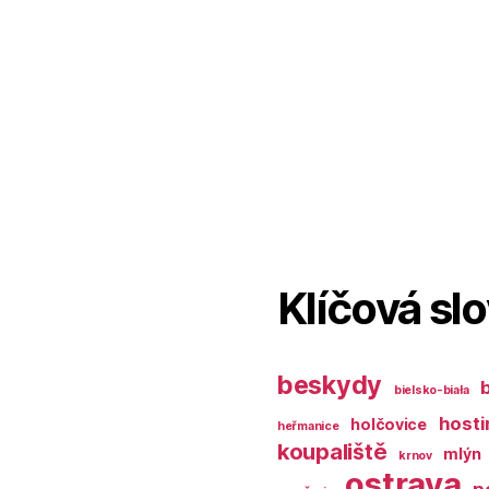
Klíčová sl
beskydy
bielsko-biała
hosti
holčovice
heřmanice
koupaliště
mlýn
krnov
ostrava