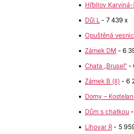
Hřbitov Karviná-
Důl L
- 7 439 x
Opuštěná vesnic
Zámek DM
- 6 3
Chata „Brusel“
- 
Zámek B (II)
- 6 
Domy – Kostelan
Dům s chatkou
-
Lihovar R
- 5 959