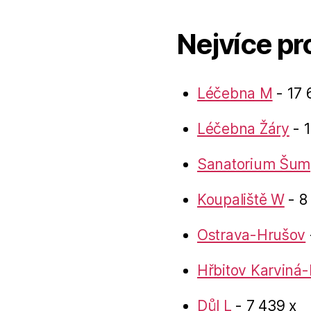
Nejvíce pr
Léčebna M
- 17 
Léčebna Žáry
- 1
Sanatorium Šum
Koupaliště W
- 8
Ostrava-Hrušov
Hřbitov Karviná-
Důl L
- 7 439 x