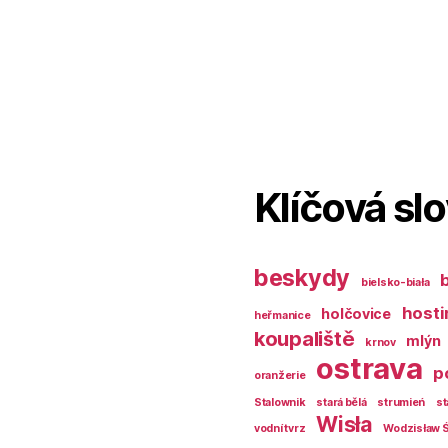
Klíčová sl
beskydy
bielsko-biała
hosti
holčovice
heřmanice
koupaliště
mlýn
krnov
ostrava
p
oranžerie
Stalownik
stará bělá
strumień
st
Wisła
vodní tvrz
Wodzisław Ś