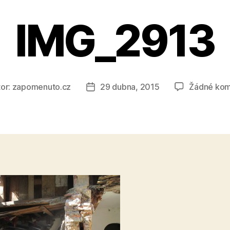
IMG_2913
or:
zapomenuto.cz
29 dubna, 2015
Žádné kom
Datum
ěvku
příspěvku