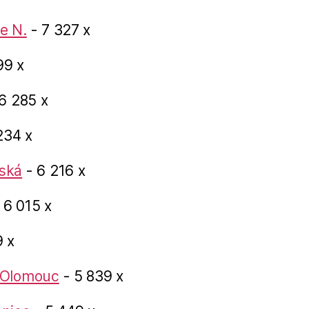
e N.
- 7 327 x
99 x
6 285 x
234 x
ská
- 6 216 x
 6 015 x
 x
 Olomouc
- 5 839 x