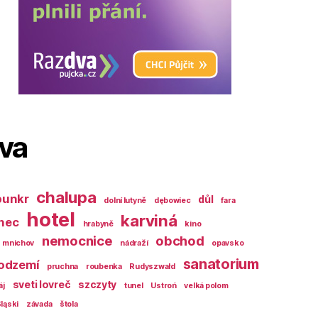
ova
chalupa
bunkr
důl
dolní lutyně
dębowiec
fara
hotel
karviná
nec
hrabyně
kino
nemocnice
obchod
mnichov
nádraží
opavsko
sanatorium
odzemí
pruchna
roubenka
Rudyszwałd
sveti lovreč
szczyty
áj
tunel
Ustroń
velká polom
ląski
závada
štola