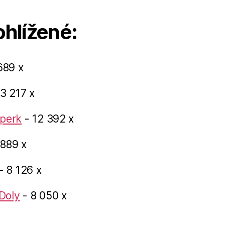
ohlížené:
689 x
3 217 x
perk
- 12 392 x
 889 x
- 8 126 x
Doly
- 8 050 x