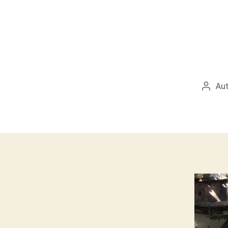
Aut
Autor
přísp