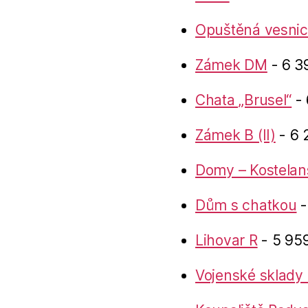
Opuštěná vesnic
Zámek DM
- 6 3
Chata „Brusel“
- 
Zámek B (II)
- 6 
Domy – Kostelan
Dům s chatkou
-
Lihovar R
- 5 959
Vojenské sklady