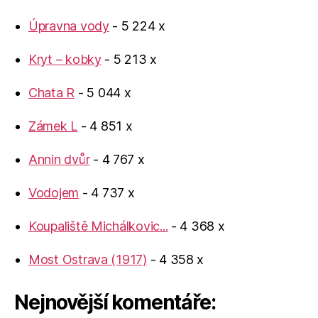
Úpravna vody
- 5 224 x
Kryt – kobky
- 5 213 x
Chata R
- 5 044 x
Zámek L
- 4 851 x
Annin dvůr
- 4 767 x
Vodojem
- 4 737 x
Koupaliště Michálkovic...
- 4 368 x
Most Ostrava (1917)
- 4 358 x
Nejnovější komentáře: