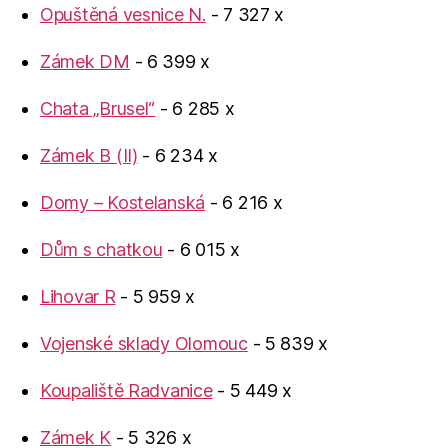
Opuštěná vesnice N.
- 7 327 x
Zámek DM
- 6 399 x
Chata „Brusel“
- 6 285 x
Zámek B (II)
- 6 234 x
Domy – Kostelanská
- 6 216 x
Dům s chatkou
- 6 015 x
Lihovar R
- 5 959 x
Vojenské sklady Olomouc
- 5 839 x
Koupaliště Radvanice
- 5 449 x
Zámek K
- 5 326 x