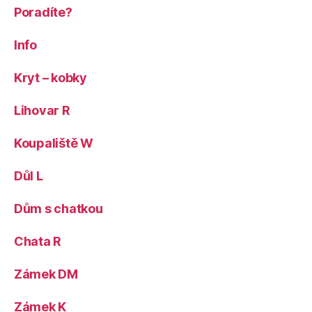
Poradíte?
Info
Kryt – kobky
Lihovar R
Koupaliště W
Důl L
Dům s chatkou
Chata R
Zámek DM
Zámek K