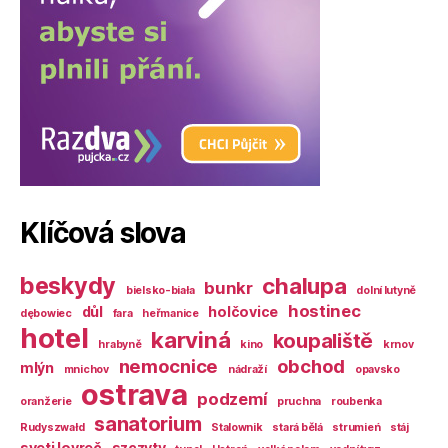
Klíčová slova
beskydy
chalupa
bunkr
bielsko-biała
dolní lutyně
hostinec
důl
holčovice
dębowiec
fara
heřmanice
hotel
karviná
koupaliště
hrabyně
kino
krnov
nemocnice
obchod
mlýn
mnichov
nádraží
opavsko
ostrava
podzemí
oranžerie
pruchna
roubenka
sanatorium
Rudyszwałd
Stalownik
stará bělá
strumień
stáj
sveti lovreč
szczyty