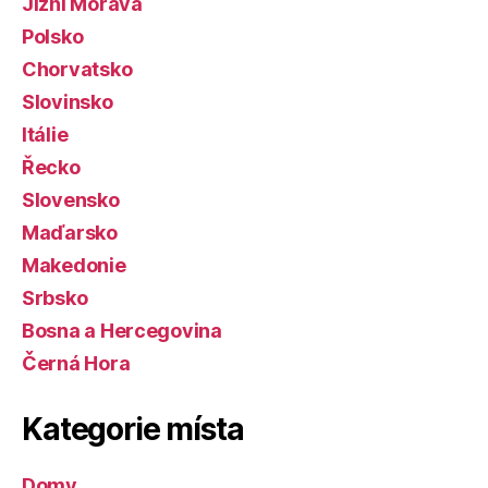
Jižní Morava
Polsko
Chorvatsko
Slovinsko
Itálie
Řecko
Slovensko
Maďarsko
Makedonie
Srbsko
Bosna a Hercegovina
Černá Hora
Kategorie místa
Domy