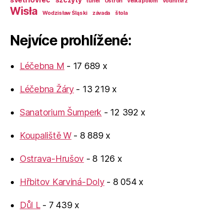
tunel
Ustroń
velká polom
vodní tvrz
Wisła
Wodzisław Śląski
závada
štola
Nejvíce prohlížené:
Léčebna M
- 17 689 x
Léčebna Žáry
- 13 219 x
Sanatorium Šumperk
- 12 392 x
Koupaliště W
- 8 889 x
Ostrava-Hrušov
- 8 126 x
Hřbitov Karviná-Doly
- 8 054 x
Důl L
- 7 439 x