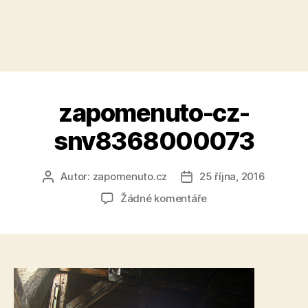
zapomenuto-cz-
snv8368000073
Autor:
zapomenuto.cz
25 října, 2016
Autor
Datum
příspěvku
příspěvku
u
Žádné komentáře
textu
s
názvem
zapomenuto-
cz-
snv8368000073