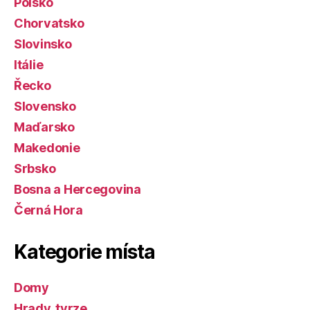
Polsko
Chorvatsko
Slovinsko
Itálie
Řecko
Slovensko
Maďarsko
Makedonie
Srbsko
Bosna a Hercegovina
Černá Hora
Kategorie místa
Domy
Hrady, tvrze