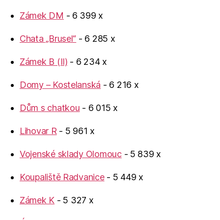
Zámek DM
- 6 399 x
Chata „Brusel“
- 6 285 x
Zámek B (II)
- 6 234 x
Domy – Kostelanská
- 6 216 x
Dům s chatkou
- 6 015 x
Lihovar R
- 5 961 x
Vojenské sklady Olomouc
- 5 839 x
Koupaliště Radvanice
- 5 449 x
Zámek K
- 5 327 x