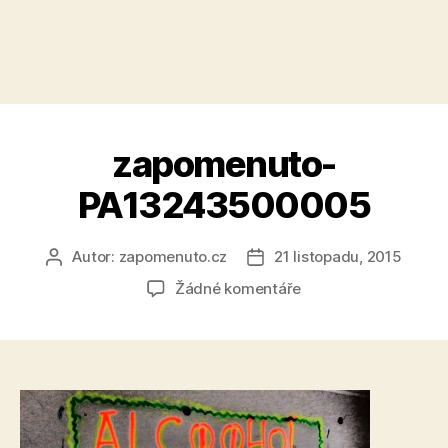
zapomenuto-
PA13243500005
Autor:
zapomenuto.cz
21 listopadu, 2015
Autor
Datum
příspěvku
příspěvku
u
Žádné komentáře
textu
s
názvem
zapomenuto-
PA13243500005