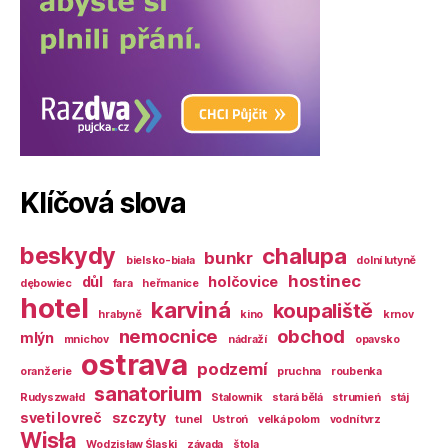
Klíčová slova
beskydy
chalupa
bunkr
bielsko-biała
dolní lutyně
hostinec
důl
holčovice
dębowiec
fara
heřmanice
hotel
karviná
koupaliště
hrabyně
kino
krnov
nemocnice
obchod
mlýn
mnichov
nádraží
opavsko
ostrava
podzemí
oranžerie
pruchna
roubenka
sanatorium
Rudyszwałd
Stalownik
stará bělá
strumień
stáj
sveti lovreč
szczyty
tunel
Ustroń
velká polom
vodní tvrz
Wisła
Wodzisław Śląski
závada
štola