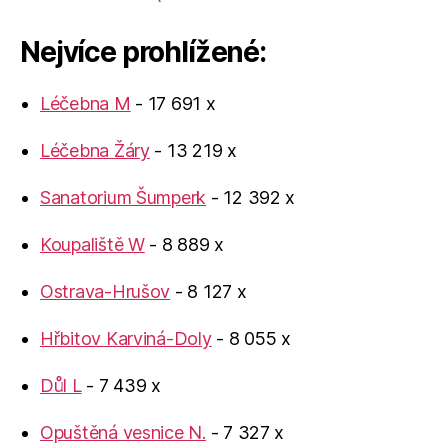
Nejvíce prohlížené:
Léčebna M
- 17 691 x
Léčebna Žáry
- 13 219 x
Sanatorium Šumperk
- 12 392 x
Koupaliště W
- 8 889 x
Ostrava-Hrušov
- 8 127 x
Hřbitov Karviná-Doly
- 8 055 x
Důl L
- 7 439 x
Opuštěná vesnice N.
- 7 327 x