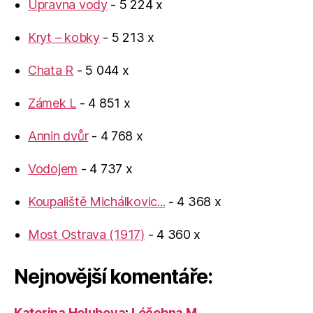
Úpravna vody
- 5 224 x
Kryt – kobky
- 5 213 x
Chata R
- 5 044 x
Zámek L
- 4 851 x
Annin dvůr
- 4 768 x
Vodojem
- 4 737 x
Koupaliště Michálkovic...
- 4 368 x
Most Ostrava (1917)
- 4 360 x
Nejnovější komentáře:
Katerina Holubova
:
Léčebna M