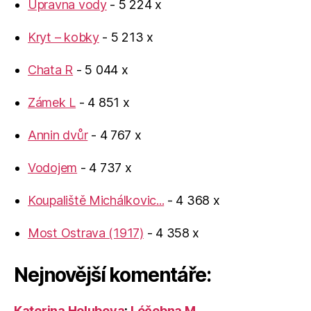
Úpravna vody
- 5 224 x
Kryt – kobky
- 5 213 x
Chata R
- 5 044 x
Zámek L
- 4 851 x
Annin dvůr
- 4 767 x
Vodojem
- 4 737 x
Koupaliště Michálkovic...
- 4 368 x
Most Ostrava (1917)
- 4 358 x
Nejnovější komentáře:
Katerina Holubova
:
Léčebna M