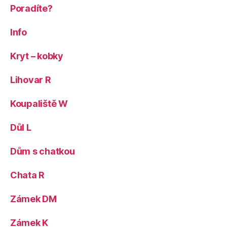
Poradíte?
Info
Kryt – kobky
Lihovar R
Koupaliště W
Důl L
Dům s chatkou
Chata R
Zámek DM
Zámek K