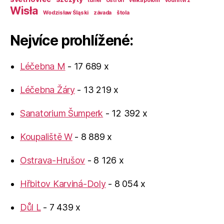
tunel
Ustroń
velká polom
vodní tvrz
Wisła
Wodzisław Śląski
závada
štola
Nejvíce prohlížené:
Léčebna M
- 17 689 x
Léčebna Žáry
- 13 219 x
Sanatorium Šumperk
- 12 392 x
Koupaliště W
- 8 889 x
Ostrava-Hrušov
- 8 126 x
Hřbitov Karviná-Doly
- 8 054 x
Důl L
- 7 439 x