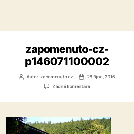
zapomenuto-cz-
p146071100002
Autor:
zapomenuto.cz
28 října, 2016
Autor
Datum
příspěvku
příspěvku
u
Žádné komentáře
textu
s
názvem
zapomenuto-
cz-
p146071100002