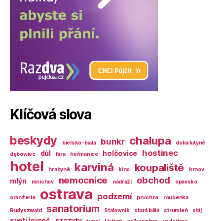
Klíčová slova
beskydy
chalupa
bunkr
bielsko-biała
dolní lutyně
hostinec
důl
holčovice
dębowiec
fara
heřmanice
hotel
karviná
koupaliště
hrabyně
kino
krnov
nemocnice
obchod
mlýn
mnichov
nádraží
opavsko
ostrava
podzemí
oranžerie
pruchna
roubenka
sanatorium
Rudyszwałd
Stalownik
stará bělá
strumień
stáj
sveti lovreč
szczyty