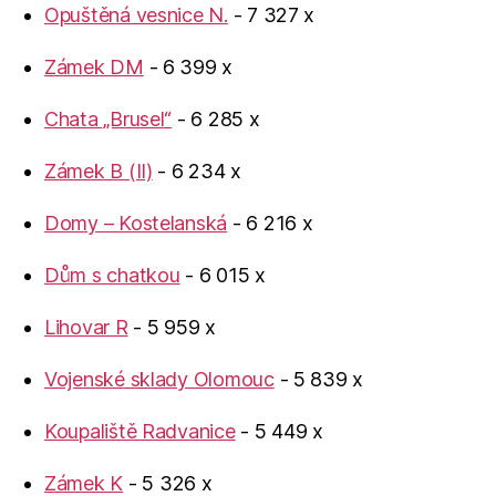
Opuštěná vesnice N.
- 7 327 x
Zámek DM
- 6 399 x
Chata „Brusel“
- 6 285 x
Zámek B (II)
- 6 234 x
Domy – Kostelanská
- 6 216 x
Dům s chatkou
- 6 015 x
Lihovar R
- 5 959 x
Vojenské sklady Olomouc
- 5 839 x
Koupaliště Radvanice
- 5 449 x
Zámek K
- 5 326 x