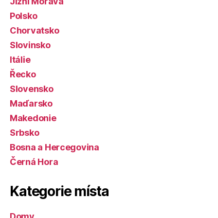
Jižní Morava
Polsko
Chorvatsko
Slovinsko
Itálie
Řecko
Slovensko
Maďarsko
Makedonie
Srbsko
Bosna a Hercegovina
Černá Hora
Kategorie místa
Domy