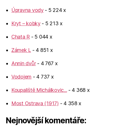
Úpravna vody
- 5 224 x
Kryt – kobky
- 5 213 x
Chata R
- 5 044 x
Zámek L
- 4 851 x
Annin dvůr
- 4 767 x
Vodojem
- 4 737 x
Koupaliště Michálkovic...
- 4 368 x
Most Ostrava (1917)
- 4 358 x
Nejnovější komentáře: