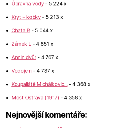
Úpravna vody
- 5 224 x
Kryt – kobky
- 5 213 x
Chata R
- 5 044 x
Zámek L
- 4 851 x
Annin dvůr
- 4 767 x
Vodojem
- 4 737 x
Koupaliště Michálkovic...
- 4 368 x
Most Ostrava (1917)
- 4 358 x
Nejnovější komentáře: