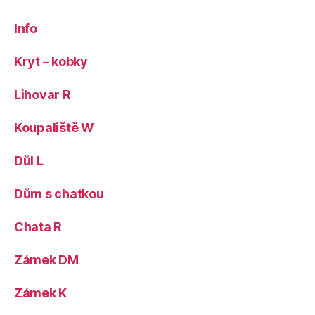
Info
Kryt – kobky
Lihovar R
Koupaliště W
Důl L
Dům s chatkou
Chata R
Zámek DM
Zámek K