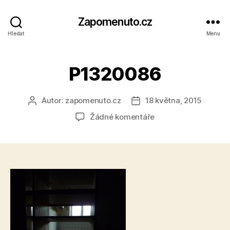
Zapomenuto.cz
Hledat
Menu
P1320086
Autor:
zapomenuto.cz
18 května, 2015
Autor
Datum
příspěvku
příspěvku
u
Žádné komentáře
textu
s
názvem
P1320086