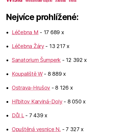
Wodzisław Śląski
závada
štola
Nejvíce prohlížené:
Léčebna M
- 17 689 x
Léčebna Žáry
- 13 217 x
Sanatorium Šumperk
- 12 392 x
Koupaliště W
- 8 889 x
Ostrava-Hrušov
- 8 126 x
Hřbitov Karviná-Doly
- 8 050 x
Důl L
- 7 439 x
Opuštěná vesnice N.
- 7 327 x