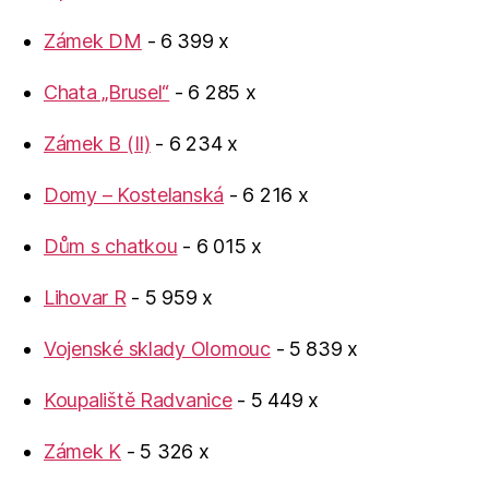
Zámek DM
- 6 399 x
Chata „Brusel“
- 6 285 x
Zámek B (II)
- 6 234 x
Domy – Kostelanská
- 6 216 x
Dům s chatkou
- 6 015 x
Lihovar R
- 5 959 x
Vojenské sklady Olomouc
- 5 839 x
Koupaliště Radvanice
- 5 449 x
Zámek K
- 5 326 x