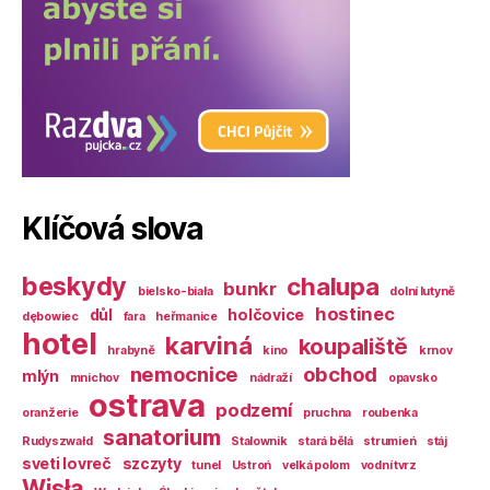
Klíčová slova
beskydy
chalupa
bunkr
bielsko-biała
dolní lutyně
hostinec
důl
holčovice
dębowiec
fara
heřmanice
hotel
karviná
koupaliště
hrabyně
kino
krnov
nemocnice
obchod
mlýn
mnichov
nádraží
opavsko
ostrava
podzemí
oranžerie
pruchna
roubenka
sanatorium
Rudyszwałd
Stalownik
stará bělá
strumień
stáj
sveti lovreč
szczyty
tunel
Ustroń
velká polom
vodní tvrz
Wisła