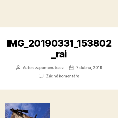
IMG_20190331_153802
_rai
Autor:
zapomenuto.cz
7 dubna, 2019
Autor
Datum
příspěvku
příspěvku
u
Žádné komentáře
textu
s
názvem
IMG_20190331_1538