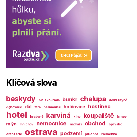
Klíčová slova
beskydy
chalupa
bunkr
bielsko-biała
dolní lutyně
hostinec
důl
holčovice
dębowiec
fara
heřmanice
hotel
karviná
koupaliště
hrabyně
kino
krnov
nemocnice
obchod
mlýn
mnichov
nádraží
opavsko
ostrava
podzemí
oranžerie
pruchna
roubenka