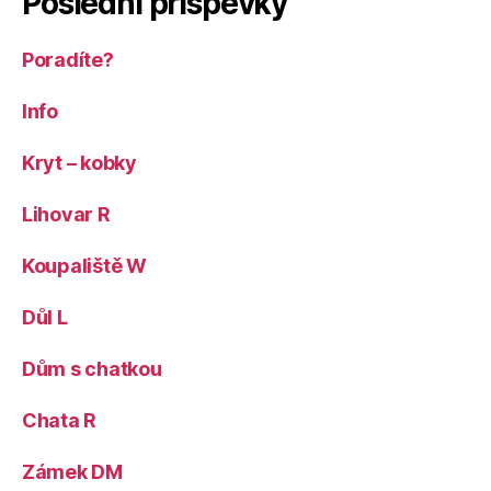
Poslední příspěvky
Poradíte?
Info
Kryt – kobky
Lihovar R
Koupaliště W
Důl L
Dům s chatkou
Chata R
Zámek DM