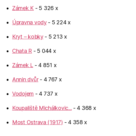
Zámek K
- 5 326 x
Úpravna vody
- 5 224 x
Kryt – kobky
- 5 213 x
Chata R
- 5 044 x
Zámek L
- 4 851 x
Annin dvůr
- 4 767 x
Vodojem
- 4 737 x
Koupaliště Michálkovic...
- 4 368 x
Most Ostrava (1917)
- 4 358 x