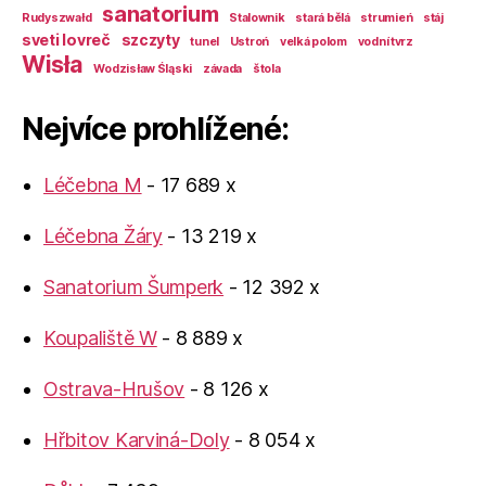
sanatorium
Rudyszwałd
Stalownik
stará bělá
strumień
stáj
sveti lovreč
szczyty
tunel
Ustroń
velká polom
vodní tvrz
Wisła
Wodzisław Śląski
závada
štola
Nejvíce prohlížené:
Léčebna M
- 17 689 x
Léčebna Žáry
- 13 219 x
Sanatorium Šumperk
- 12 392 x
Koupaliště W
- 8 889 x
Ostrava-Hrušov
- 8 126 x
Hřbitov Karviná-Doly
- 8 054 x