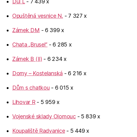
Důl L
- 7 439 x
Opuštěná vesnice N.
- 7 327 x
Zámek DM
- 6 399 x
Chata „Brusel“
- 6 285 x
Zámek B (II)
- 6 234 x
Domy – Kostelanská
- 6 216 x
Dům s chatkou
- 6 015 x
Lihovar R
- 5 959 x
Vojenské sklady Olomouc
- 5 839 x
Koupaliště Radvanice
- 5 449 x