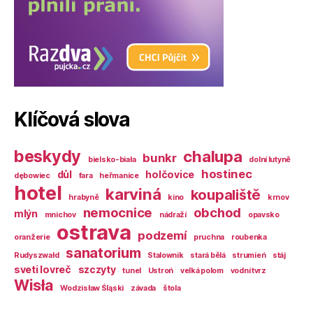
Klíčová slova
beskydy
chalupa
bunkr
bielsko-biała
dolní lutyně
hostinec
důl
holčovice
dębowiec
fara
heřmanice
hotel
karviná
koupaliště
hrabyně
kino
krnov
nemocnice
obchod
mlýn
mnichov
nádraží
opavsko
ostrava
podzemí
oranžerie
pruchna
roubenka
sanatorium
Rudyszwałd
Stalownik
stará bělá
strumień
stáj
sveti lovreč
szczyty
tunel
Ustroń
velká polom
vodní tvrz
Wisła
Wodzisław Śląski
závada
štola