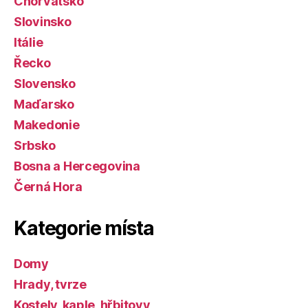
Chorvatsko
Slovinsko
Itálie
Řecko
Slovensko
Maďarsko
Makedonie
Srbsko
Bosna a Hercegovina
Černá Hora
Kategorie místa
Domy
Hrady, tvrze
Kostely, kaple, hřbitovy