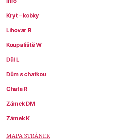
Info
Kryt – kobky
Lihovar R
Koupaliště W
Důl L
Dům s chatkou
Chata R
Zámek DM
Zámek K
MAPA STRÁNEK