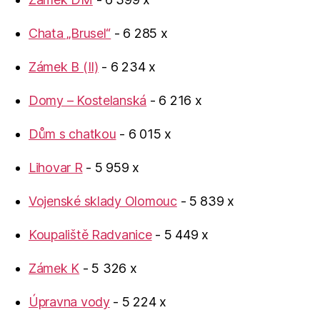
Chata „Brusel“
- 6 285 x
Zámek B (II)
- 6 234 x
Domy – Kostelanská
- 6 216 x
Dům s chatkou
- 6 015 x
Lihovar R
- 5 959 x
Vojenské sklady Olomouc
- 5 839 x
Koupaliště Radvanice
- 5 449 x
Zámek K
- 5 326 x
Úpravna vody
- 5 224 x