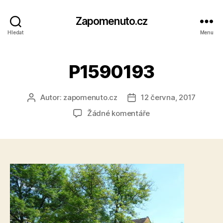
Zapomenuto.cz
Hledat
Menu
P1590193
Autor:
zapomenuto.cz
12 června, 2017
Autor
Datum
příspěvku
příspěvku
u
Žádné komentáře
textu
s
názvem
P1590193