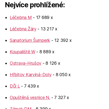
Nejvíce prohlížené:
Léčebna M
- 17 689 x
Léčebna Žáry
- 13 217 x
Sanatorium Šumperk
- 12 392 x
Koupaliště W
- 8 889 x
Ostrava-Hrušov
- 8 126 x
Hřbitov Karviná-Doly
- 8 050 x
Důl L
- 7 439 x
Opuštěná vesnice N.
- 7 327 x
Zámek DM
- 6 399 x