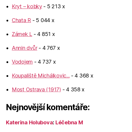
Kryt – kobky
- 5 213 x
Chata R
- 5 044 x
Zámek L
- 4 851 x
Annin dvůr
- 4 767 x
Vodojem
- 4 737 x
Koupaliště Michálkovic...
- 4 368 x
Most Ostrava (1917)
- 4 358 x
Nejnovější komentáře:
Katerina Holubova
:
Léčebna M